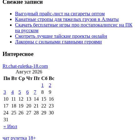
Свежие записи
Выгодный прайс-лист на сигареты оптом
Канатные стропы для тяжелых грузов в Алматы
Скачать бесплатные игры про постапокалипсис на ПК
на русском
Смотреть лучшие тайские проекты онлайн
Лакорны с сильными главными героями
Интересное
Rt.chat-ruletka-18.com
Август 2026
Пн
Вт
Ср
Чт
Пт
Сб
Вс
1
2
3
4
5
6
7
8
9
10
11
12
13
14
15
16
17
18
19
20
21
22
23
24
25
26
27
28
29
30
31
« Июл
чат рулетка 18+