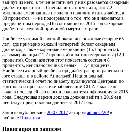
выйдут из него, в течение пяти лет у них разовьется сахарный
диабет второго типа. Специалисты посчитали, что 7,2
миллиона американцев не знали о наличии у них диабета, а
88 процентов —не подозревали о том, что они находятся в
предиабетном периоде.По состоянию на 2015 год сахарный
диабет стал седьмой причиной смерти в стране.
Наиболее уязвимой группой оказались пожилые (старше 65
лет), где примерно каждый четвертый болеет сахарным
диабетом, а также коренные американцы (15,1 процента),
афроамериканцы (12,7 процента) и латиноамериканцы (12,1
процента). Среди азиатов этот показатель составил 8
процентов, неиспаноязычных белых — 7,4 процента.
Наиболее сахарный диабет и предиабет распространены на
юге страны и в районе Аппалачей.Национальный
статистический отчет по диабету публикуется Центрами по
контролю и профилактике заболеваний США каждые два
года, в последней его версии содержится информация за 2015
года. Следующая версия доклада должна выйти в 2019-м в
ней будут представлены данные за 2017 год..
Запись опубликована
20.07.2017
автором
adminGWP
в
рубрике
Политика
.
Навигация по записям