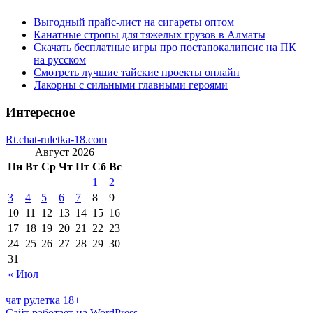
Выгодный прайс-лист на сигареты оптом
Канатные стропы для тяжелых грузов в Алматы
Скачать бесплатные игры про постапокалипсис на ПК
на русском
Смотреть лучшие тайские проекты онлайн
Лакорны с сильными главными героями
Интересное
Rt.chat-ruletka-18.com
Август 2026
Пн
Вт
Ср
Чт
Пт
Сб
Вс
1
2
3
4
5
6
7
8
9
10
11
12
13
14
15
16
17
18
19
20
21
22
23
24
25
26
27
28
29
30
31
« Июл
чат рулетка 18+
Сайт работает на WordPress