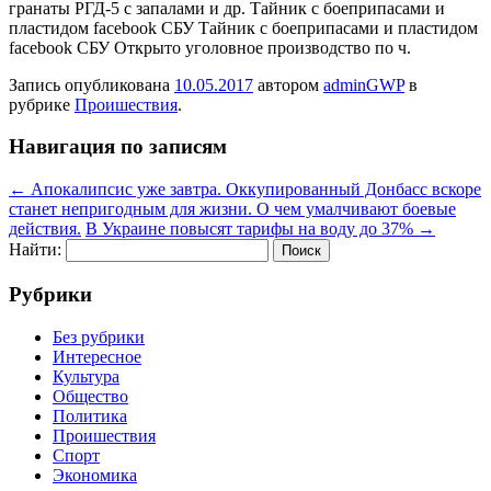
гранаты РГД-5 с запалами и др. Тайник с боеприпасами и
пластидом facebook СБУ Тайник с боеприпасами и пластидом
facebook СБУ Открыто уголовное производство по ч.
Запись опубликована
10.05.2017
автором
adminGWP
в
рубрике
Проишествия
.
Навигация по записям
←
Апокалипсис уже завтра. Оккупированный Донбасс вскоре
станет непригодным для жизни. О чем умалчивают боевые
действия.
В Украине повысят тарифы на воду до 37%
→
Найти:
Рубрики
Без рубрики
Интересное
Культура
Общество
Политика
Проишествия
Спорт
Экономика