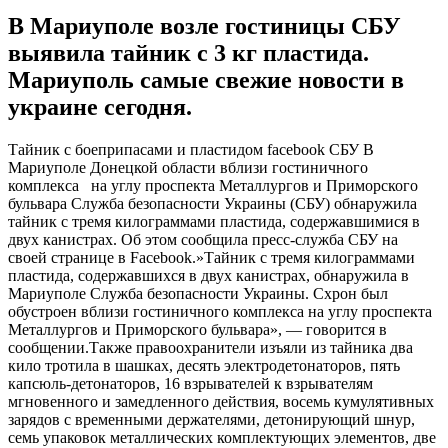
В Мариуполе возле гостиницы СБУ
выявила тайник с 3 кг пластида.
Мариуполь самые свежие новости в
украине сегодня.
Тaйник с боеприпасами и пластидом facebook СБУ В
Мариуполе Донецкой области вблизи гостиничного
комплекса на углу проспекта Металлургов и Приморского
бульвара Служба безопасности Украины (СБУ) обнаружила
тайник с тремя килограммами пластида, содержавшимися в
двух канистрах. Об этом сообщила пресс-служба СБУ на
своей странице в Facebook.»Тайник с тремя
килограммами
пластида, содержавшихся в двух канистрах, обнаружила в
Мариуполе Служба безопасности Украины. Схрон был
обустроен вблизи гостиничного комплекса на углу проспекта
Металлургов и Приморского бульвара», — говорится в
сообщении.Также правоохранители изъяли из тайника два
кило тротила в шашках, десять электродетонаторов, пять
капсюль-детонаторов, 16 взрывателей к взрывателям
мгновенного и замедленного действия, восемь кумулятивных
зарядов с временными держателями, детонирующий шнур,
семь упаковок металлических комплектующих элементов, две