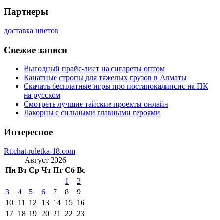
Партнеры
доставка цветов
Свежие записи
Выгодный прайс-лист на сигареты оптом
Канатные стропы для тяжелых грузов в Алматы
Скачать бесплатные игры про постапокалипсис на ПК
на русском
Смотреть лучшие тайские проекты онлайн
Лакорны с сильными главными героями
Интересное
Rt.chat-ruletka-18.com
Август 2026
Пн
Вт
Ср
Чт
Пт
Сб
Вс
1
2
3
4
5
6
7
8
9
10
11
12
13
14
15
16
17
18
19
20
21
22
23