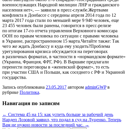
военнослужащих Народной милиции ЛНР и гражданского
населения нет», — заявили в пресс-службе.Жертвами
конфликта в Донбассе с середины апреля 2014 года по 12
марта 2017 года стали по меньшей мере 9 940 человек, еще
23 455 человек были ранены, говорится в пресс-релизе
по итогам 17-го отчета управления Верховного комиссара
ООН по правам человека по ситуации с правами человека
в Украине, распространенном 15 марта.Читайте также: Так
чего же ждать Донбассу и куда ему уходить?Проблема
урегулирования кризиса обсуждается на переговорах
в различных форматах, в частности в «нормандском формате»
(Украина, Франция, ФРГ, РФ). В Варшаве предлагали
перенести переговоры в «женевский формат», то есть
при участии США и Польши, как соседнего с РФ и Украиной
государства.
Запись опубликована
23.05.2017
автором
adminGWP
в
рубрике
Политика
.
Навигация по записям
←
Система 45 на 15: как успеть больше за рабочий день
Нардеп Лозовой заявил, что подал в суд на Луценко. Теперь
Вам не нужно новости за последний час.
→