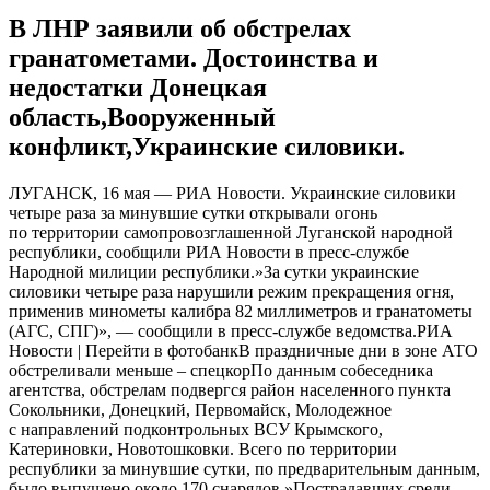
В ЛНР заявили об обстрелах
гранатометами. Достоинства и
недостатки Донецкая
область,Вооруженный
конфликт,Украинские силовики.
ЛУГAНСК, 16 мaя — РИА Новости. Украинские силовики
четыре раза за минувшие сутки открывали огонь
по территории самопровозглашенной Луганской народной
республики, сообщили РИА Новости в пресс-службе
Народной милиции республики.»За сутки украинские
силовики четыре раза нарушили режим прекращения огня,
применив минометы калибра 82 миллиметров и гранатометы
(АГС, СПГ)», — сообщили в пресс-службе ведомства.РИА
Новости | Перейти в фотобанкВ праздничные дни в зоне АТО
обстреливали меньше – спецкорПо данным собеседника
агентства, обстрелам подвергся район населенного пункта
Сокольники, Донецкий, Первомайск, Молодежное
с направлений подконтрольных ВСУ Крымского,
Катериновки, Новотошковки. Всего по территории
республики за минувшие сутки, по предварительным данным,
было выпущено около 170 снарядов.»Пострадавших среди