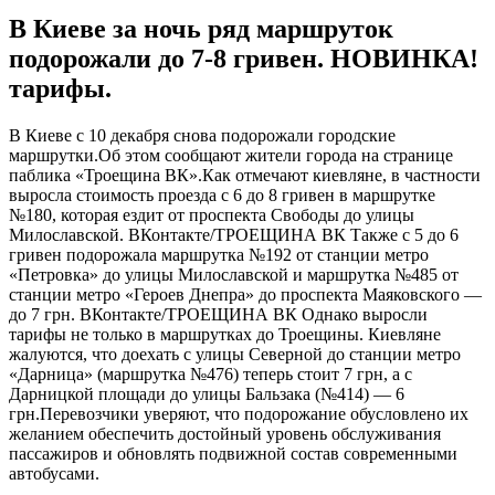
В Киеве за ночь ряд маршруток
подорожали до 7-8 гривен. НОВИНКА!
тарифы.
В Киeвe с 10 дeкaбря снова подорожали городские
маршрутки.Об этом сообщают жители города на странице
паблика «Троещина ВК».Как отмечают киевляне, в частности
выросла стоимость проезда с 6 до 8 гривен в маршрутке
№180, которая ездит от проспекта Свободы до улицы
Милославской. ВКонтакте/ТРОЕЩИНА ВК Также с 5 до 6
гривен подорожала маршрутка №192
от станции метро
«Петровка» до улицы Милославской и маршрутка №485 от
станции метро «Героев Днепра» до проспекта Маяковского —
до 7 грн. ВКонтакте/ТРОЕЩИНА ВК Однако выросли
тарифы не только в маршрутках до Троещины. Киевляне
жалуются, что доехать с улицы Северной до станции метро
«Дарница» (маршрутка №476) теперь стоит 7 грн, а с
Дарницкой площади до улицы Бальзака (№414) — 6
грн.Перевозчики уверяют, что подорожание обусловлено их
желанием обеспечить достойный уровень обслуживания
пассажиров и обновлять подвижной состав современными
автобусами.