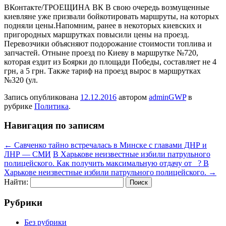
ВКонтакте/ТРОЕЩИНА ВК В свою очередь возмущенные
киевляне уже призвали бойкотировать маршруты, на которых
подняли цены.Напомним, ранее в некоторых киевских и
пригородных маршрутках повысили цены на проезд.
Перевозчики объясняют подорожание стоимости топлива и
запчастей. Отныне проезд по Киеву в маршрутке №720,
которая ездит из Боярки до площади Победы, составляет не 4
грн, а 5 грн. Также тариф на проезд вырос в маршрутках
№320 (ул.
Запись опубликована
12.12.2016
автором
adminGWP
в
рубрике
Политика
.
Навигация по записям
←
Савченко тайно встречалась в Минске с главами ДНР и
ЛНР — СМИ
В Харькове неизвестные избили патрульного
полицейского. Как получить максимальную отдачу от ? В
Харькове неизвестные избили патрульного полицейского.
→
Найти:
Рубрики
Без рубрики