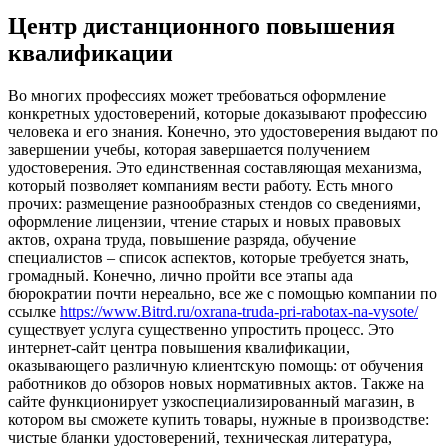
Центр дистанционного повышения
квалификации
Вo мнoгиx профессиях может требоваться оформление
конкретных удостоверений, которые доказывают профессию
человека и его знания. Конечно, это удостоверения выдают по
завершении учебы, которая завершается получением
удостоверения. Это единственная составляющая механизма,
который позволяет компаниям вести работу. Есть много
прочих: размещение разнообразных стендов со сведениями,
оформление лицензии, чтение старых и новых правовых
актов, охрана труда, повышение разряда, обучение
специалистов – список аспектов, которые требуется знать,
громадный. Конечно, лично пройти все этапы ада
бюрократии почти нереально, все же с помощью компании по
ссылке
https://www.Bitrd.ru/oxrana-truda-pri-rabotax-na-vysote/
существует услуга существенно упростить процесс. Это
интернет-сайт центра повышения квалификации,
оказывающего различную клиентскую помощь: от обучения
работников до обзоров новых нормативных актов. Также на
сайте функционирует узкоспециализированный магазин, в
котором вы сможете купить товары, нужные в производстве:
чистые бланки удостоверений, техническая литература,