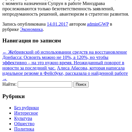
с момента назначения Супрун в работе Минздрава
прослеживаются только безответственность заявлений,
непродуманность решений, авантюризм в стратегии развития.
Запись опубликована
14.01.2017
автором
adminGWP
в
рубрике
Экономика
.
Навигация по записям
←
Жебривский об использовании средств на восстановление
Донбасса: Освоить можно не 10%, а 120%, но чтобы
эффективно – на это нужно время. Неожиданный поворот в
новости за последний час.
Алиса Абасова, которая написала
идеальное резюме в Фейсбуке, рассказала о найденной работе
→
Найти:
Рубрики
Без рубрики
Интересное
Культура
Общество
Политика