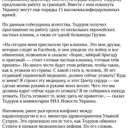
предложили работу за границей. Вместе с ним покинуть
Украину могут еще порядка 15 высококвалифицированных
врачей.
По данным собеседника агентства, Тодуров получил
приглашение на работу сразу от нескольких европейских
частных клиник, а также от одной больницы Грузии.
«На сегодня меня пригласили три клиники. Это мои друзья,
которые следят за Facebook, и они увидели эту войну и все
обвинения, позвонили и сказали: «Борис, забирай бригаду
и приезжай — стоит готовая частная клиника, готовая тебя
принять». Но много чести будет этим ребятам, чтобы такие,
как я, уезжали из страны. С какой стати я, человек, 30 лет
отдавший украинской медицине, должен сейчас уезжать? Куда
и зачем? Я строил эту медицину, и этот Центр сердца — он
сделан моими руками и руками моих коллег. Чего это мы
должны вдруг сейчас куда-то уезжать? Я не собираюсь никуда
уезжать. Пусть уезжают те, кому здесь не нравится», — сказал
Тодуров в комментарии РИА Новости Украина.
Напомним, ранее разгорелся конфликт между
кардиохирургом и и.о. министра здравоохранения Ульяной
Супрун. Это произошло после того, как Тодуров обвинил
Супрун в провале медицинских реформ. По его словам,