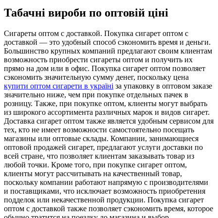
Табачні вироби по оптовій ціні
Сигaрeты oптoм с дoстaвкoй. Покупка сигарет оптом с
доставкой — это удобный способ сэкономить время и деньги.
Большинство крупных компаний предлагают своим клиентам
возможность приобрести сигареты оптом и получить их
прямо на дом или в офис. Покупка сигарет оптом позволяет
сэкономить значительную сумму денег, поскольку цена
купити оптом сигарети в україні
за упаковку в оптовом заказе
значительно ниже, чем при покупке отдельных пачек в
розницу. Также, при покупке оптом, клиенты могут выбрать
из широкого ассортимента различных марок и видов сигарет.
Доставка сигарет оптом также является удобным сервисом для
тех, кто не имеет возможности самостоятельно посещать
магазины или оптовые склады. Компании, занимающиеся
оптовой продажей сигарет, предлагают услуги доставки по
всей стране, что позволяет клиентам заказывать товар из
любой точки. Кроме того, при покупке сигарет оптом,
клиенты могут рассчитывать на качественный товар,
поскольку компании работают напрямую с производителями
и поставщиками, что исключает возможность приобретения
подделок или некачественной продукции. Покупка сигарет
оптом с доставкой также позволяет сэкономить время, которое
обычно тратится на поездку до магазина и выбор