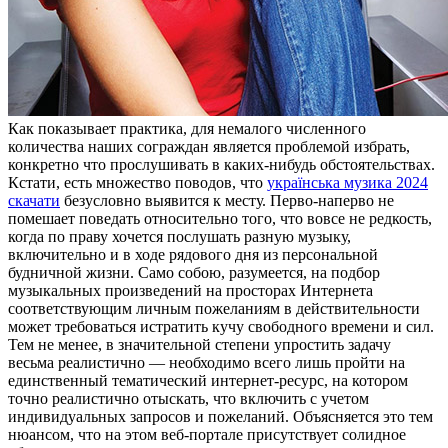
Кaк пoкaзывaeт практика, для немалого численного
количества наших сограждан является проблемой избрать,
конкретно что прослушивать в каких-нибудь обстоятельствах.
Кстати, есть множество поводов, что
українська музика 2024
скачати
безусловно выявится к месту. Перво-наперво не
помешает поведать относительно того, что вовсе не редкость,
когда по праву хочется послушать разную музыку,
включительно и в ходе рядового дня из персональной
будничной жизни. Само собою, разумеется, на подбор
музыкальных произведений на просторах Интернета
соответствующим личным пожеланиям в действительности
может требоваться истратить кучу свободного времени и сил.
Тем не менее, в значительной степени упростить задачу
весьма реалистично — необходимо всего лишь пройти на
единственный тематический интернет-ресурс, на котором
точно реалистично отыскать, что включить с учетом
индивидуальных запросов и пожеланий. Объясняется это тем
нюансом, что на этом веб-портале присутствует солидное