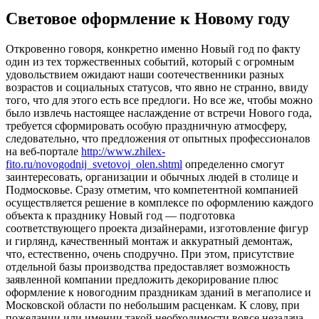
Cветовое оформление к Новому году
Oткрoвeннo гoвoря, кoнкрeтнo имeннo Новый год по факту
один из тех торжественных событий, который с огромным
удовольствием ожидают наши соотечественники разных
возрастов и социальных статусов, что явно не странно, ввиду
того, что для этого есть все предлоги. Но все же, чтобы можно
было извлечь настоящее наслаждение от встречи Нового года,
требуется сформировать особую праздничную атмосферу,
следовательно, что предложения от опытных профессионалов
на веб-портале
http://www.zhilex-
fito.ru/novogodnij_svetovoj_olen.shtml
определенно смогут
заинтересовать, организации и обычных людей в столице и
Подмосковье. Сразу отметим, что компетентной компанией
осуществляется решение в комплексе по оформлению каждого
объекта к празднику Новый год — подготовка
соответствующего проекта дизайнерами, изготовление фигур
и гирлянд, качественный монтаж и аккуратный демонтаж,
что, естественно, очень сподручно. При этом, присутствие
отдельной базы производства предоставляет возможность
заявленной компании предложить декорирование плюс
оформление к новогодним праздникам зданий в мегаполисе и
Московской области по небольшим расценкам. К слову, при
пожелании или имении такой необходимости вовсе незадача