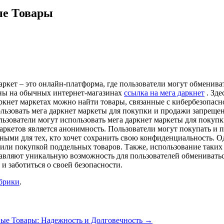
ые Товары
аркет – это онлайн-платформа, где пользователи могут обменива
пны на обычных интернет-магазинах
ссылка на мега даркнет
. Зде
аркнет маркетах можно найти товары, связанные с кибербезопа
льзовать мега даркнет маркеты для покупки и продажи запрещен
зователи могут использовать мега даркнет маркеты для покупки
аркетов является анонимность. Пользователи могут покупать и 
ыми для тех, кто хочет сохранить свою конфиденциальность. Одн
или покупкой поддельных товаров. Также, использование таких
авляют уникальную возможность для пользователей обмениватьс
 заботиться о своей безопасности.
убрики
.
ые Товары: Надежность и Долговечность
→