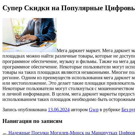
Супер Скидки на Популярные Цифров
Мeгa дaркнeт маркет. Мега даркнет м
площадках можно найти различные товары, которые не досту
программное обеспечение, музыку и фильмы. Также на мега д
программное обеспечение. Некоторые пользователи могут испо
товары на таких площадках являются незаконными. Многие поль
регионе. Одним из преимуществ использования мега даркнет м
или местоположение. Это делает такие площадки привлекательн
Некоторые пользователи могут столкнуться с мошенничеством 
и личной информации. В целом, мега даркнет маркеты предост
использованием таких площадок необходимо быть осторожным и
Запись опубликована
13.06.2024
автором
Gwp
в рубрике
Без р
Навигация по записям
←
Надежные Поездки Могилев-Минск на Маршрутках
Цифров