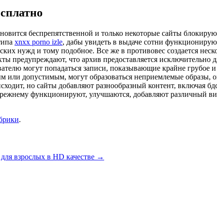
есплатно
тановится беспрепятственной и только некоторые сайты блокиру
 типа
xnxx porno izle
, дабы увидеть в выдаче сотни функционирую
ких нужд и тому подобное. Все же в противовес создается неск
кты предупреждают, что архив предоставляется исключительно дл
зователю могут попадаться записи, показывающие крайне грубое 
ым или допустимым, могут образоваться неприемлемые образы, о
исходит, но сайты добавляют разнообразный контент, включая бдс
-прежнему функционируют, улучшаются, добавляют различный ви
убрики
.
 для взрослых в HD качестве
→