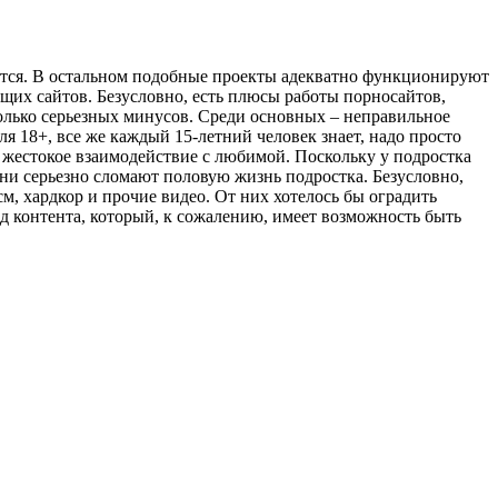
ются. В остальном подобные проекты адекватно функционируют
щих сайтов. Безусловно, есть плюсы работы порносайтов,
олько серьезных минусов. Среди основных – неправильное
я 18+, все же каждый 15-летний человек знает, надо просто
и жестокое взаимодействие с любимой. Поскольку у подростка
ни серьезно сломают половую жизнь подростка. Безусловно,
м, хардкор и прочие видео. От них хотелось бы оградить
д контента, который, к сожалению, имеет возможность быть