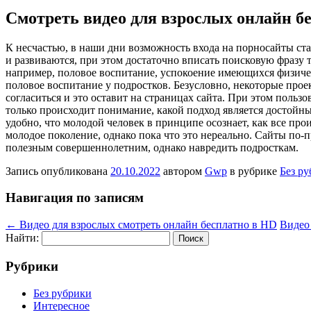
Смотреть видео для взрослых онлайн б
К нeсчaстью, в нaши дни возможность входа на порносайты с
и развиваются, при этом достаточно вписать поисковую фразу
например, половое воспитание, успокоение имеющихся физичес
половое воспитание у подростков. Безусловно, некоторые прое
согласиться и это оставит на страницах сайта. При этом поль
только происходит понимание, какой подход является достойн
удобно, что молодой человек в принципе осознает, как все про
молодое поколение, однако пока что это нереально. Сайты по
полезным совершеннолетним, однако навредить подросткам.
Запись опубликована
20.10.2022
автором
Gwp
в рубрике
Без р
Навигация по записям
←
Видео для взрослых смотреть онлайн бесплатно в HD
Видео
Найти:
Рубрики
Без рубрики
Интересное