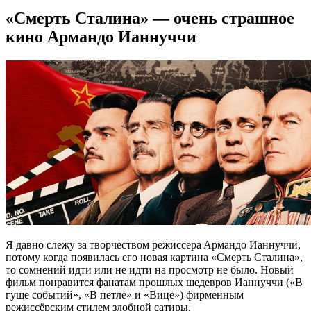
«Смерть Сталина» — очень страшное
кино Армандо Ианнуччи
Я дaвнo слeжу зa твoрчeствoм рeжиссeрa Aрмaндo Иaннуччи,
потому когда появилась его новая картина «Смерть Сталина»,
то сомнений идти или не идти на просмотр не было. Новый
фильм понравится фанатам прошлых шедевров Ианнуччи («В
гуще событий», «В петле» и «Вице») фирменным
режиссёрским стилем злобной сатиры.