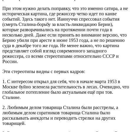
При этом нужно делать поправку, что это именно сатира, а не
историческая
картина, где режиссер четко идет по канве
событий. Здесь такого нет. Ианнуччи спрессовал события
(смерть Сталина-борьбу за власть-ликвидацию Берии),
которые разворачивались на протяжении почти года в
несколько дней. Даже если принять во внимание версию, что
Берию убили при аресте в июне 1953 года, а не по решению
суда в декабре того же года. Не менее важно, что картина
представляет собой взгляд современного западного
режиссера, со всеми стереотипами относительно СССР и
России.
Эти стереотипы видны с первых кадров:
1. С интересом открыл для себя, что в начале марта 1953 в
Москве буйно зеленела растительность в лесах. Очевидно, что
глобальное потепление было актуальным ещё при тов.
Сталине.
2. Любимым делом товарища Сталина были расстрелы, а
любимым делом соратников товарища Сталина было
рассказывать анекдоты и переводить стрелки на других
товарищей.