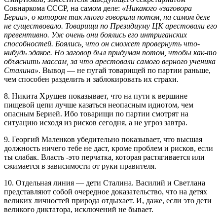
Совнаркома СССР, на самом деле:
«Никакого «заговора
Берии», о котором так много говорили потом, на самом деле
не существовало. Товарищи по Президиуму ЦК арестовали его
превентивно. Уж очень они боялись его интриганских
способностей. Боялись, что он сможет провернуть что-
нибудь эдакое. Но заговор был придуман потом, чтобы как-то
объяснить массам, за что арестовали самого верного ученика
Сталина»
. Вывод — не пугай товарищей по партии раньше,
чем способен разделить и заблокировать их страхи.
8. Никита Хрущев показывает, что на пути к вершине
пищевой цепи лучше казаться неопасным идиотом, чем
опасным Берией. Ибо товарищи по партии смотрят на
ситуацию исходя из рисков сегодня, а не угроз завтра.
9. Георгий Маленков убедительно показывает, что высшая
должность ничего тебе не даст, кроме проблем и рисков, если
ты слабак. Власть -это перчатка, которая растягивается или
сжимается в зависимости от руки правителя.
10. Отдельная линия — дети Сталина. Василий и Светлана
представляют собой очередное доказательство, что на детях
великих личностей природа отдыхает. И, даже, если это дети
великого диктатора, исключений не бывает.