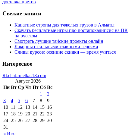
доставка цветов
Свежие записи
Канатные стропы для тяжелых грузов в Алматы
Скачать бесплатные игры про постапокалипсис на ПК
на русском
Смотреть лучшие тайские проекты онлайн
Лакорны с сильными главными героями
Сливы курсов: осенние скидки — время учиться
Интересное
Rt.chat-ruletka-18.com
Август 2026
Пн
Вт
Ср
Чт
Пт
Сб
Вс
1
2
3
4
5
6
7
8
9
10
11
12
13
14
15
16
17
18
19
20
21
22
23
24
25
26
27
28
29
30
31
« Июл