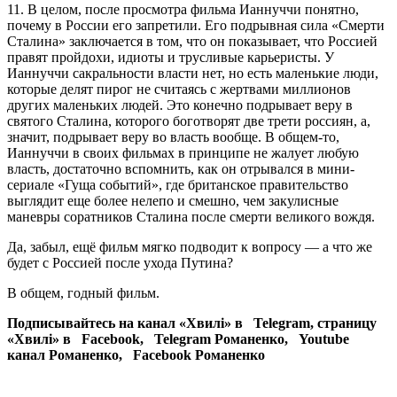
11. В целом, после просмотра фильма Ианнуччи понятно,
почему в России его запретили. Его подрывная сила «Смерти
Сталина» заключается в том, что он показывает, что Россией
правят пройдохи, идиоты и трусливые карьеристы. У
Ианнуччи сакральности власти нет, но есть маленькие люди,
которые делят пирог не считаясь с жертвами миллионов
других маленьких людей. Это конечно подрывает веру в
святого Сталина, которого боготворят две трети россиян, а,
значит, подрывает веру во власть вообще. В общем-то,
Ианнуччи в своих фильмах в принципе не жалует любую
власть, достаточно вспомнить, как он отрывался в мини-
сериале «Гуща событий», где британское правительство
выглядит еще более нелепо и смешно, чем закулисные
маневры соратников Сталина после смерти великого вождя.
Да, забыл, ещё фильм мягко подводит к вопросу — а что же
будет с Россией после ухода Путина?
В общем, годный фильм.
Подписывайтесь на канал «Хвилі» в Telegram, страницу
«Хвилі» в Facebook, Telegram Романенко, Youtube
канал Романенко, Facebook Романенко