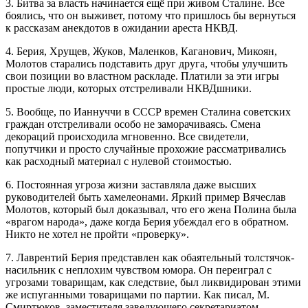
3. Битва за власть начинается ещё при живом Сталине. Все
боялись, что он выживет, потому что пришлось бы вернуться
к рассказам анекдотов в ожидании ареста НКВД.
4. Берия, Хрущев, Жуков, Маленков, Каганович, Микоян,
Молотов старались подставить друг друга, чтобы улучшить
свои позиции во властном раскладе. Платили за эти игры
простые люди, которых отстреливали НКВДшники.
5. Вообще, по Ианнуччи в СССР времен Сталина советских
граждан отстреливали особо не заморачиваясь. Смена
декораций происходила мгновенно. Все свидетели,
попутчики и просто случайные прохожие рассматривались
как расходный материал с нулевой стоимостью.
6. Постоянная угроза жизни заставляла даже высших
руководителей быть хамелеонами. Яркий пример Вячеслав
Молотов, который был доказывал, что его жена Полина была
«врагом народа», даже когда Берия убеждал его в обратном.
Никто не хотел не пройти «проверку».
7. Лаврентий Берия представлен как обаятельный толстячок-
насильник с неплохим чувством юмора. Он переиграл с
угрозами товарищам, как следствие, был ликвидирован этими
же испуганными товарищами по партии. Как писал, М.
Смиртюков, заместителя заведующего секретариатом