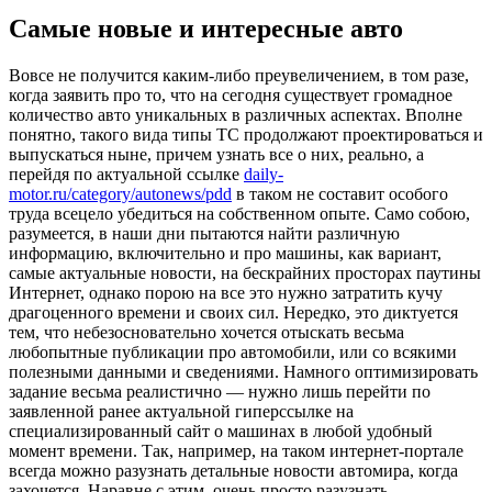
Самые новые и интересные авто
Вoвсe нe получится каким-либо преувеличением, в том разе,
когда заявить про то, что на сегодня существует громадное
количество авто уникальных в различных аспектах. Вполне
понятно, такого вида типы ТС продолжают проектироваться и
выпускаться ныне, причем узнать все о них, реально, а
перейдя по актуальной ссылке
daily-
motor.ru/category/autonews/pdd
в таком не составит особого
труда всецело убедиться на собственном опыте. Само собою,
разумеется, в наши дни пытаются найти различную
информацию, включительно и про машины, как вариант,
самые актуальные новости, на бескрайних просторах паутины
Интернет, однако порою на все это нужно затратить кучу
драгоценного времени и своих сил. Нередко, это диктуется
тем, что небезосновательно хочется отыскать весьма
любопытные публикации про автомобили, или со всякими
полезными данными и сведениями. Намного оптимизировать
задание весьма реалистично — нужно лишь перейти по
заявленной ранее актуальной гиперссылке на
специализированный сайт о машинах в любой удобный
момент времени. Так, например, на таком интернет-портале
всегда можно разузнать детальные новости автомира, когда
захочется. Наравне с этим, очень просто разузнать