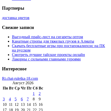
Партнеры
доставка цветов
Свежие записи
Выгодный прайс-лист на сигареты оптом
Канатные стропы для тяжелых грузов в Алматы
Скачать бесплатные игры про постапокалипсис на ПК
на русском
Смотреть лучшие тайские проекты онлайн
Лакорны с сильными главными героями
Интересное
Rt.chat-ruletka-18.com
Август 2026
Пн
Вт
Ср
Чт
Пт
Сб
Вс
1
2
3
4
5
6
7
8
9
10
11
12
13
14
15
16
17
18
19
20
21
22
23