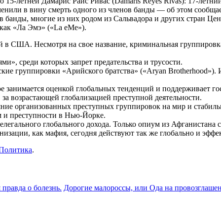
15-летней Дамарис Райс Ривас (Damaris Reyes Rivas): 17-летний
енили в вину смерть одного из членов банды — об этом сообщает
 банды, многие из них родом из Сальвадора и других стран Це
как «Ла Эмэ» («La eMe»).
 в США. Несмотря на свое название, криминальная группировка 
ми», среди которых запрет предательства и трусости.
ие группировки «Арийского братства» («Aryan Brotherhood»). 
е занимается оценкой глобальных тенденций и поддерживает го
, за возрастающей глобализацией преступной деятельности.
ние организованных преступных группировок на мир и стабильн
м и преступности в Нью-Йорке.
легального глобального дохода. Только опиум из Афганистана ст
низации, как мафия, сегодня действуют так же глобально и эфф
Политика
.
правда о болезнь.
Дорогие малороссы, или Ода на провозглаш