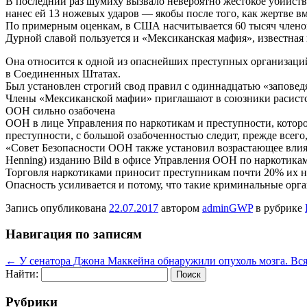
В последний раз шумиху вызвало невероятно жестокое убийство 
нанес ей 13 ножевых ударов — якобы после того, как жертве вм
По примерным оценкам, в США насчитывается 60 тысяч членов
Дурной славой пользуется и «Мексиканская мафия», известная 
Она относится к одной из опаснейших преступных организаций
в Соединенных Штатах.
Был установлен строгий свод правил с одиннадцатью «заповедя
Члены «Мексиканской мафии» приглашают в союзники расистск
ООН сильно озабочена
ООН в лице Управления по наркотикам и преступности, которо
преступности, с большой озабоченностью следит, прежде всего
«Совет Безопасности ООН также установил возрастающее влия
Henning) изданию Bild в офисе Управления ООН по наркотика
Торговля наркотиками приносит преступникам почти 20% их не
Опасность усиливается и потому, что такие криминальные орга
Запись опубликована
22.07.2017
автором
adminGWP
в рубрике
Навигация по записям
←
У сенатора Джона Маккейна обнаружили опухоль мозга. Вся 
Найти:
Рубрики