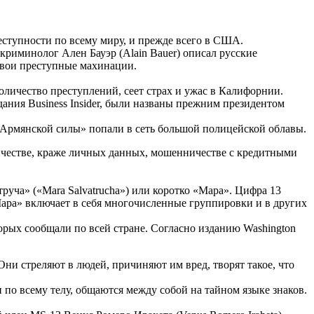
ступности по всему миру, и прежде всего в США.
криминолог Ален Бауэр (Alain Bauer) описал русские
свои преступные махинации.
оличество преступлений, сеет страх и ужас в Калифорнии.
ания Business Insider, были названы прежним президентом
 «Армянской силы» попали в сеть большой полицейской облавы.
ичестве, краже личных данных, мошенничестве с кредитными
ча» («Mara Salvatrucha») или коротко «Мара». Цифра 13
Мара» включает в себя многочисленные группировки и в других
орых сообщали по всей стране. Согласно изданию Washington
Они стреляют в людей, причиняют им вред, творят такое, что
по всему телу, общаются между собой на тайном языке знаков.