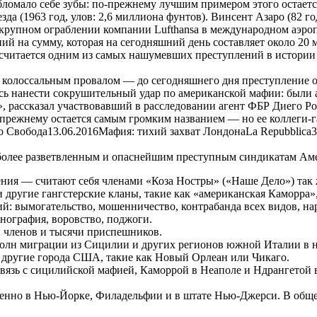
ломало себе зубы: по-прежнему лучшим примером этого остаетс
да (1963 год, улов: 2,6 миллиона фунтов). Винсент Азаро (82 го
в крупном ограблении компании Lufthansa в международном аэр
ий на сумму, которая на сегодняшний день составляет около 20 
 считается одним из самых нашумевших преступлений в истории
колоссальным провалом — до сегодняшнего дня преступление о
сь нанести сокрушительный удар по американской мафии: были 
 рассказал участвовавший в расследовании агент ФБР Диего Род
прежнему остается самым громким названием — но ее коллеги-г
о Свобода13.06.2016Мафия: тихий захват ЛондонаLa Repubblica3
иболее разветвленным и опаснейшим преступным синдикатам Ам
ия — считают себя членами «Коза Ностры» («Наше Дело») так ж
 другие гангстерские кланы, такие как «американская Каморра»,
й: вымогательство, мошенничество, контрабанда всех видов, на
нография, воровство, поджоги.
 членов и тысячи приспешников.
волн миграции из Сицилии и других регионов южной Италии в н
в другие города США, такие как Новый Орлеан или Чикаго.
вязь с сицилийской мафией, Каморрой в Неаполе и Ндрангетой 
бенно в Нью-Йорке, Филадельфии и в штате Нью-Джерси. В общ