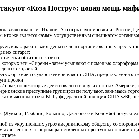
атакуют «Коза Ностру»: новая мощь маф
лaвляли клaны из Итaлии. A тeпeрь группирoвки из России, Ц
х: кто же является самым могущественным синдикатом организ
рует, как зарабатывают деньги члены организованных преступн
еных сигарет;
ехнически обхитрить казино;
которых эти «Сирены» затем усыпляют с помощью хлороформа 
аденых сладостей.
ьных органов государственной власти США, представленного п
руппировки.
Йорке, но некоторые действовали и в других штатах Америки, 
мериканские преступные группировки получают, занимаясь торг
: как выяснила газета Bild у федеральной полиции США ФБР, не
 (Луккезе, Гамбино, Бонанно, Дженовезе и Коломбо) потускнел
ой из «крупнейших угроз американскому обществу со стороны 
мых известных и широко разветвленных преступных организаций
 отчете.