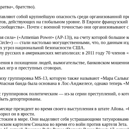
атва», братство).
авляют собой крупнейшую опасность среди организованной пре
тов, действующих на глобальном уровне. В Европе французский 
сообщества». Почти с военной точностью они организовывают 
.
сила» («Armenian Power» (AP-13)), на счету которой большое к
rcle») — стали настолько могущественными, что, по данным изд
ых угроз национальной безопасности США.
у русских в американских мегаполисах: в 2011 году 70 членов
инения в похищении людей, вымогательстве, банковском мошенн
ых игр и преступных сговорах.
у группировка MS-13, которую также называют «Мара Сальватру
Опасная банда была основана в Лос-Анджелесе, однако теперь «
 группировок политическим — из-за серии преступлений, о кот
 быть депортированы.
месяце президент во время своего выступления в штате Айова. «
орил он в ярости.
естоким в мире. Они выделяют себя устрашающими татуировками 
ским картелем Синалоа во время его войн против картеля Зета.