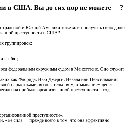
ии в США. Вы до сих пор не можете ?
ентральной и Южной Америки тоже хотят получить свою долю
ованной преступности в США?
ых группировок:
и грабят;
еред федеральным окружным судом в Манхэттене. Оно служит
таких как Флорида, Нью-Джерси, Невада или Пенсильвания.
овлей наркотиками, вымогательством, отмыванием денег
легальная прибыль организованной преступности в год
.
организованной преступности».
. «Ее сила — прежде всего в том, что она эффективно