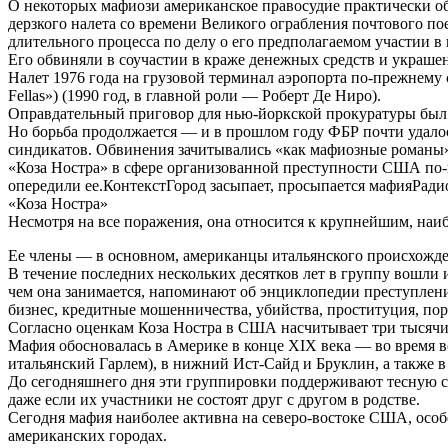
О некоторых мафиози американское правосудие практически об
дерзкого налета со времени Великого ограбления почтового поез
длительного процесса по делу о его предполагаемом участии 
Его обвиняли в соучастии в краже денежных средств и украшен
Налет 1976 года на грузовой терминал аэропорта по-прежнему
Fellas») (1990 год, в главной роли — Роберт Де Ниро).
Оправдательный приговор для нью-йоркской прокуратуры был 
Но борьба продолжается — и в прошлом году ФБР почти удало
синдикатов. Обвинения зачитывались «как мафиозные романы»,
«Коза Ностра» в сфере организованной преступности США по-
опередили ее.КонтекстГород засыпает, просыпается мафияРади
«Коза Ностра»
Несмотря на все поражения, она относится к крупнейшим, на
Ее члены — в основном, американцы итальянского происхожден
В течение последних нескольких десятков лет в группу вошли и
чем она занимается, напоминают об энциклопедии преступлени
бизнес, кредитные мошенничества, убийства, проституция, пор
Согласно оценкам Коза Ностра в США насчитывает три тысячи
Мафия обосновалась в Америке в конце XIX века — во время 
итальянский Гарлем), в нижний Ист-Сайд и Бруклин, а также 
До сегодняшнего дня эти группировки поддерживают тесную с
даже если их участники не состоят друг с другом в родстве.
Сегодня мафия наиболее активна на северо-востоке США, осо
американских городах.