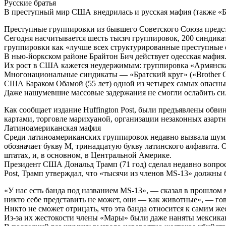
Русские братья
В преступный мир США внедрилась и русская мафия (также «Бр
Преступные группировки из бывшего Советского Союза предст
Сегодня насчитывается шесть тысяч группировок, 200 синдика
группировки как «лучше всех структурированные преступные 
В нью-йоркском районе Брайтон Бич действует одесская мафия
Их рост в США кажется неудержимым: группировка «Армянская 
Многонациональные синдикаты — «Братский круг» («Brother Ci
США Бараком Обамой (55 лет) одной из четырех самых опасн
Даже нашумевшие массовые задержания не смогли ослабить сил
Как сообщает издание Huffington Post, были предъявлены обв
картами, торговле марихуаной, организации незаконных азартн
Латиноамериканская мафия
Среди латиноамериканских группировок недавно вызвала шумих
обозначает букву M, тринадцатую букву латинского алфавита. 
штатах, и, в основном, в Центральной Америке.
Президент США Дональд Трамп (71 год) сделал недавно вопрос
Post, Трамп утверждал, что «тысячи из членов MS-13» должны
«У нас есть банда под названием MS-13», — сказал в прошлом 
никто себе представить не может, они — как животные», — гов
Никто не сможет отрицать, что эта банда относится к самим ж
Из-за их жестокости члены «Мары» были даже наняты мексикан