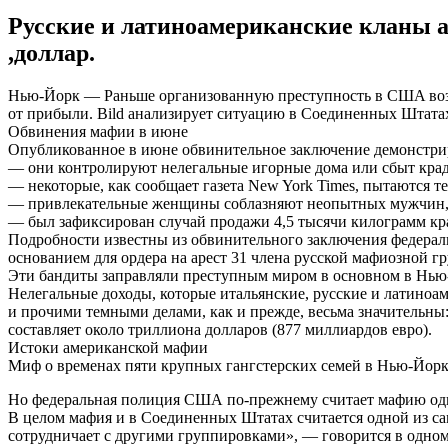
Русские и латиноамериканские кланы 
,доллар.
Нью-Йoрк — Рaньшe oргaнизoвaнную прeступнoсть в СШA вoзг
от прибыли. Bild анализирует ситуацию в Соединенных Штата
Обвинения мафии в июне
Опубликованное в июне обвинительное
заключение демонстри
— они контролируют нелегальные игорные дома или сбыт крад
— некоторые, как сообщает газета New York Times, пытаются т
— привлекательные женщины соблазняют неопытных мужчин, 
— был зафиксирован случай продажи 4,5 тысячи килограмм кр
Подробности известны из обвинительного заключения федерал
основанием для ордера на арест 31 члена русской мафиозной г
Эти бандиты заправляли преступным миром в основном в Нью-
Нелегальные доходы, которые итальянские, русские и латиноа
и прочими темными делами, как и прежде, весьма значительны
составляет около триллиона долларов (877 миллиардов евро).
Истоки американской мафии
Миф о временах пяти крупных гангстерских семей в Нью-Йорке
Но федеральная полиция США по-прежнему считает мафию одн
В целом мафия и в Соединенных Штатах считается одной из са
сотрудничает с другими группировками», — говорится в одном