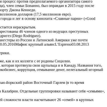
я процесс против предполагаемого организатора самого
да), член семьи Бонанно, был оправдан в 2015 году после
опорту Джона Кеннеди.
миллионов долларов (17,5 миллионов евро).
 города и лег в основу кинохита «Славные парни» («Good
стается нераскрытым.
арестованы 46 членов одного из ведущих преступных
ригез (Diego Rodriguez).
ангстеры из России и Латинской Америки уже почти
0.05.2016Мафия: крупный альянсL’Espresso03.08.2013
ерики.
е, как и их коллеги с ее родины Сицилии.
 которая протянула свои щупальца и в Канаду. Названия того,
ркобизнес, коррупция, отмывание денег, нелегальный игорный
ью-йоркский район Восточный Гарлем (в то время
в Калабрии. Отдельные группировки называют себя «семьями»,
ей сложности власти насчитывают 26 «семей» в крупных