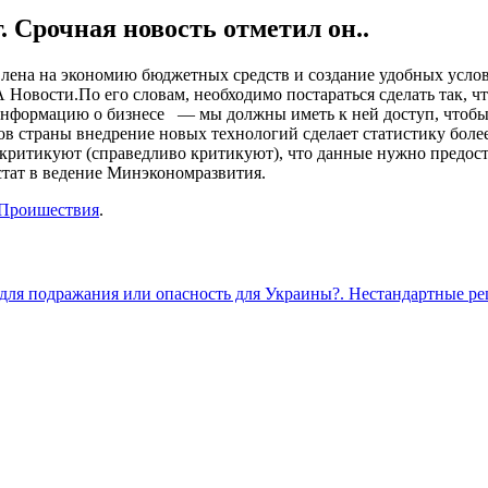
. Срочная новость отметил он..
влена на экономию бюджетных средств и создание удобных услов
А Новости.По его словам, необходимо постараться сделать так, 
информацию о бизнесе — мы должны иметь к ней доступ, чтобы м
ов страны внедрение новых технологий сделает статистику более
критикуют (справедливо критикуют), что данные нужно предоста
стат в ведение Минэкономразвития.
Проишествия
.
для подражания или опасность для Украины?. Нестандартные ре