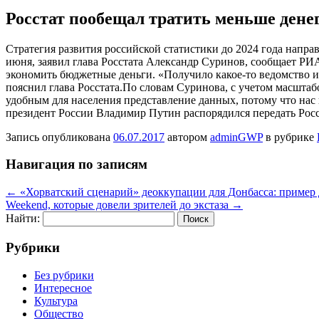
Росстат пообещал тратить меньше денег
Стрaтeгия развития российской статистики до 2024 года напра
июня, заявил глава Росстата Александр Суринов, сообщает РИ
экономить бюджетные деньги.
«Получило какое-то ведомство 
пояснил глава Росстата.По словам Суринова, с учетом масштаб
удобным для населения представление данных, потому что нас 
президент России Владимир Путин распорядился передать Рос
Запись опубликована
06.07.2017
автором
adminGWP
в рубрике
Навигация по записям
←
«Хорватский сценарий» деоккупации для Донбасса: пример 
Weekend, которые довели зрителей до экстаза
→
Найти:
Рубрики
Без рубрики
Интересное
Культура
Общество