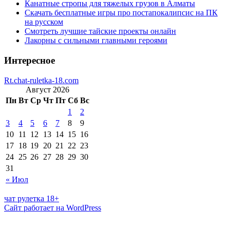
Канатные стропы для тяжелых грузов в Алматы
Скачать бесплатные игры про постапокалипсис на ПК
на русском
Смотреть лучшие тайские проекты онлайн
Лакорны с сильными главными героями
Интересное
Rt.chat-ruletka-18.com
Август 2026
Пн
Вт
Ср
Чт
Пт
Сб
Вс
1
2
3
4
5
6
7
8
9
10
11
12
13
14
15
16
17
18
19
20
21
22
23
24
25
26
27
28
29
30
31
« Июл
чат рулетка 18+
Сайт работает на WordPress