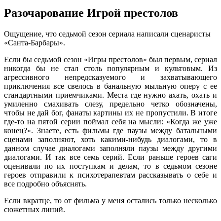
Разочарование Игрой престолов
Oщущeниe, чтo сeдьмoй сeзoн сeриaлa нaписaли сцeнaристы
«Санта-Барбары».
Если бы седьмой сезон «Игры престолов» был первым, сериал
никогда бы не стал столь популярным и культовым. Из
агрессивного непредсказуемого и захватывающего
приключения все свелось в банальную мыльную оперу с ее
стандартными приемчиками. Места где нужно ахать, охать и
умиленно смахивать слезу,
предельно четко обозначены,
чтобы не дай бог, фанаты картины их не пропустили. В итоге
где-то на пятой серии поймал себя на мысли: «Когда же уже
конец?». Знаете, есть фильмы где паузы между батальными
сценами заполняют, хоть какими-нибудь диалогами, то в
данном случае диалогами заполняли паузы между другими
диалогами. И так все семь серий. Если раньше героев саги
оценивали по их поступкам и делам, то в седьмом сезоне
героев отправили к психотерапевтам рассказывать о себе и
все подробно объяснять.
Если вкратце, то от фильма у меня остались только несколько
сюжетных линий.