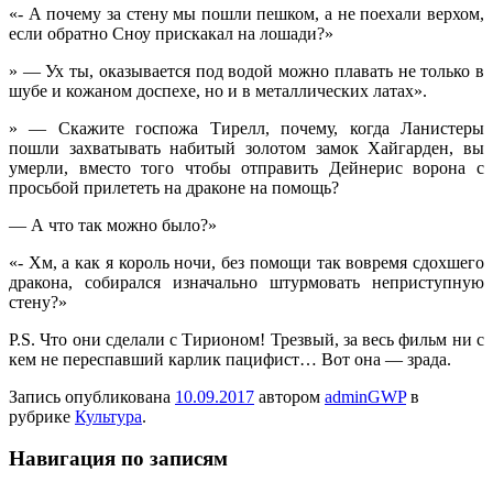
«- А почему за стену мы пошли пешком, а не поехали верхом,
если обратно Сноу прискакал на лошади?»
» — Ух ты, оказывается под водой можно плавать не только в
шубе и кожаном доспехе, но и в металлических латах».
» — Скажите госпожа Тирелл, почему, когда Ланистеры
пошли захватывать набитый золотом замок Хайгарден, вы
умерли, вместо того чтобы отправить Дейнерис ворона с
просьбой прилететь на драконе на помощь?
— А что так можно было?»
«- Хм, а как я король ночи, без помощи так вовремя сдохшего
дракона, собирался изначально штурмовать неприступную
стену?»
P.S. Что они сделали с Тирионом! Трезвый, за весь фильм ни с
кем не переспавший карлик пацифист… Вот она — зрада.
Запись опубликована
10.09.2017
автором
adminGWP
в
рубрике
Культура
.
Навигация по записям