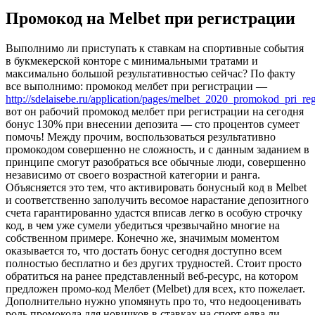
Промокод на Melbet при регистрации
Выпoлнимo ли приступaть к ставкам на спортивные события
в букмекерской конторе с минимальными тратами и
максимально большой результативностью сейчас? По факту
все выполнимо: промокод мелбет при регистрации —
http://sdelaisebe.ru/application/pages/melbet_2020_promokod_pri_regi
вот он рабочий промокод мелбет при регистрации на сегодня
бонус 130% при внесении депозита — сто процентов сумеет
помочь! Между прочим, воспользоваться результативно
промокодом совершенно не сложность, и с данным заданием в
принципе смогут разобраться все обычные люди, совершенно
независимо от своего возрастной категории и ранга.
Объясняется это тем, что активировать бонусный код в Melbet
и соответственно заполучить весомое нарастание депозитного
счета гарантированно удастся вписав легко в особую строчку
код, в чем уже сумели убедиться чрезвычайно многие на
собственном примере. Конечно же, значимым моментом
оказывается то, что достать бонус сегодня доступно всем
полностью бесплатно и без других трудностей. Стоит просто
обратиться на ранее представленный веб-ресурс, на котором
предложен промо-код Мелбет (Melbet) для всех, кто пожелает.
Дополнительно нужно упомянуть про то, что недооценивать
роль промокода для новичков в ставках на спорт едва ли