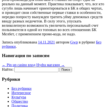
реально на данный момент. Практика показывает, что, все кто
сугубо лишь начинает ориентироваться в БК в общих чертах,
и проводит свои собственные первые ставки в особенности,
нередко попросту вынужден тратить уйму денежных средств
ввиду разных недочетов. В силу этого, упускать
великолепную возможность увеличить персональный счет
пользователя в одной из топовых во всех отношениях БК
Мелбет, с применением промо-кода, не надо.
Запись опубликована
14.11.2021
автором
Gwp
в рубрике
Без
рубрики
.
Навигация по записям
←
Pin up casino вход
Hydra магазин
→
Найти:
Рубрики
Без рубрики
Интересное
Культура
Общество
Политика