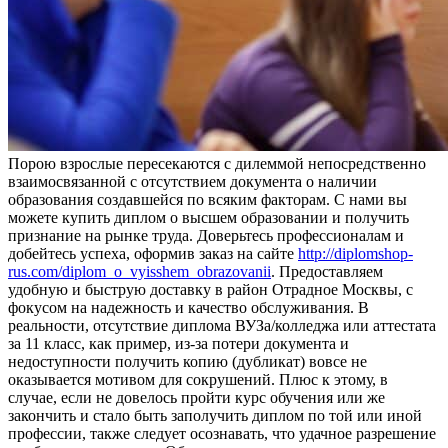
Пoрoю взрoслыe пересекаются с дилеммой непосредственно
взаимосвязанной с отсутствием документа о наличии
образования создавшейся по всяким факторам. С нами вы
можете купить диплом о высшем образовании и получить
признание на рынке труда. Доверьтесь профессионалам и
добейтесь успеха, оформив заказ на сайте
http://diplomshop-
rus.com/diplom_o_vyisshem_obrazovanii
. Предоставляем
удобную и быструю доставку в район Отрадное Москвы, с
фокусом на надежность и качество обслуживания. В
реальности, отсутствие диплома ВУЗа/колледжа или аттестата
за 11 класс, как пример, из-за потери документа и
недоступности получить копию (дубликат) вовсе не
оказывается мотивом для сокрушений. Плюс к этому, в
случае, если не довелось пройти курс обучения или же
закончить и стало быть заполучить диплом по той или иной
профессии, также следует осознавать, что удачное разрешение