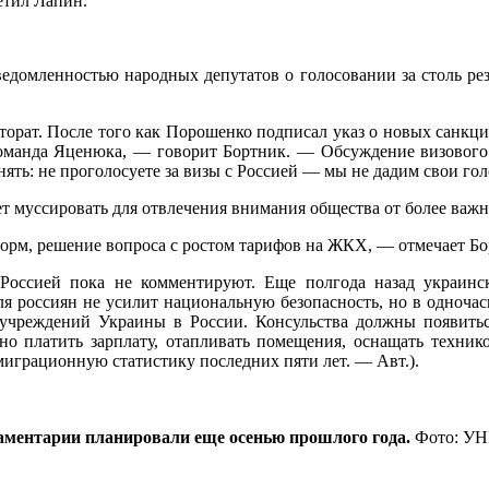
етил Лапин.
ведомленностью народных депутатов о голосовании за столь ре
торат. После того как Порошенко подписал указ о новых санкци
и команда Яценюка, — говорит Бортник. — Обсуждение визового
: не проголосуете за визы с Россией — мы не дадим свои голос
т муссировать для отвлечения внимания общества от более важн
орм, решение вопроса с ростом тарифов на ЖКХ, — отмечает Бо
оссией пока не комментируют. Еще полгода назад украинс
ля россиян не усилит национальную безопасность, но в одночас
учреждений Украины в России. Консульства должны появитьс
жно платить зарплату, отапливать помещения, оснащать техник
 миграционную статистику последних пяти лет. — Авт.).
аментарии планировали еще осенью прошлого года.
Фото: У