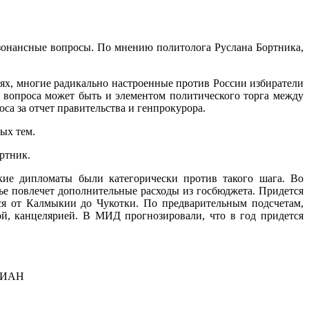
зонансные вопросы. По мнению политолога Руслана Бортника,
ях, многие радикально настроенные против России избиратели
 вопроса может быть и элементом политического торга между
а за отчет правительства и генпрокурора.
ых тем.
ртник.
кие дипломаты были категорически против такого шага. Во
ье повлечет дополнительные расходы из госбюджета. Придется
я от Калмыкии до Чукотки. По предварительным подсчетам,
ой, канцелярией. В МИД прогнозировали, что в год придется
НИАН