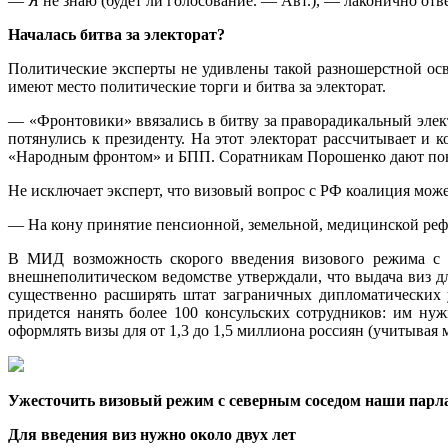
— Я не знаю (будет ли голосование. — Авт.), — лаконично отв
Началась битва за электорат?
Политические эксперты не удивлены такой разношерстной ос
имеют место политические торги и битва за электорат.
— «Фронтовики» ввязались в битву за праворадикальный элек
потянулись к президенту. На этот электорат рассчитывает 
«Народным фронтом» и БПП. Соратникам Порошенко дают понять
Не исключает эксперт, что визовый вопрос с РФ коалиция може
— На кону принятие пенсионной, земельной, медицинской реф
В МИД возможность скорого введения визового режима с Р
внешнеполитическом ведомстве утверждали, что выдача виз д
существенно расширять штат заграничных дипломатических 
придется нанять более 100 консульских сотрудников: им ну
оформлять визы для от 1,3 до 1,5 миллиона россиян (учитывая
Ужесточить визовый режим с северным соседом наши парл
Для введения виз нужно около двух лет