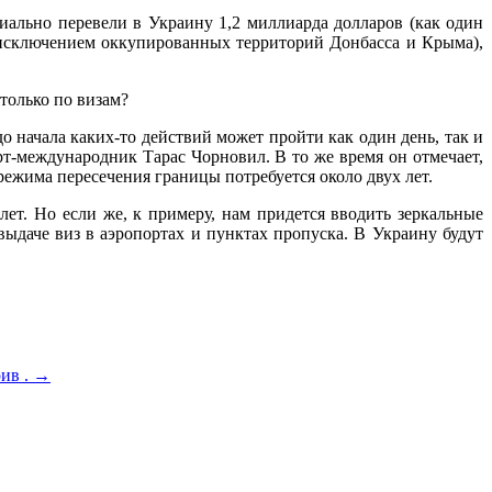
иально перевели в Украину 1,2 миллиарда долларов (как один
а исключением оккупированных территорий Донбасса и Крыма),
только по визам?
 начала каких-то действий может пройти как один день, так и
рт-международник Тарас Чорновил. В то же время он отмечает,
режима пересечения границы потребуется около двух лет.
ет. Но если же, к примеру, нам придется вводить зеркальные
выдаче виз в аэропортах и пунктах пропуска. В Украину будут
рив .
→