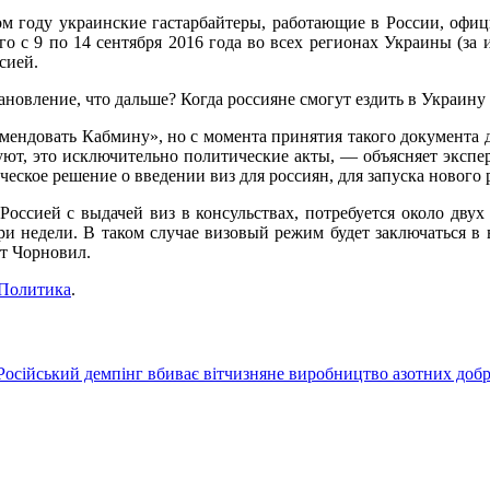
м году украинские гастарбайтеры, работающие в России, офиц
о с 9 по 14 сентября 2016 года во всех регионах Украины (з
ссией.
новление, что дальше? Когда россияне смогут ездить в Украину 
ендовать Кабмину», но с момента принятия такого документа до
уют, это исключительно политические акты, — объясняет экспе
еское решение о введении виз для россиян, для запуска нового 
ссией с выдачей виз в консульствах, потребуется около двух л
ри недели. В таком случае визовый режим будет заключаться в 
ет Чорновил.
Политика
.
Російський демпінг вбиває вітчизняне виробництво азотних доб