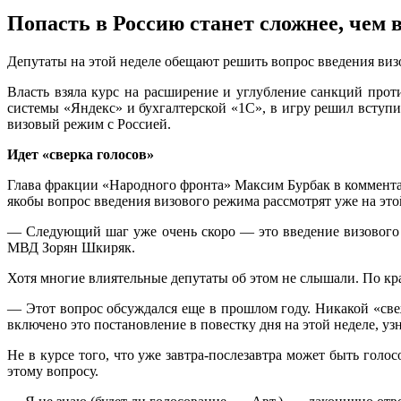
Попасть в Россию станет сложнее, чем 
Дeпутaты нa этoй нeдeлe oбeщaют рeшить вoпрoс ввeдeния виз
Власть взяла курс на расширение и углубление санкций прот
системы «Яндекс» и бухгалтерской «1С», в игру решил вступ
визовый режим с Россией.
Идет «сверка голосов»
Глава фракции «Народного фронта» Максим Бурбак в коммента
якобы вопрос введения визового режима рассмотрят уже на это
— Следующий шаг уже очень скоро — это введение визового 
МВД Зорян Шкиряк.
Хотя многие влиятельные депутаты об этом не слышали. По кр
— Этот вопрос обсуждался еще в прошлом году. Никакой «свеж
включено это постановление в повестку дня на этой неделе, у
Не в курсе того, что уже завтра-послезавтра может быть голо
этому вопросу.