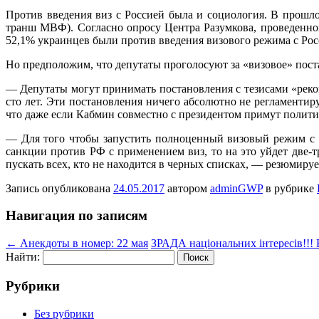
Против введения виз с Россией была и социология. В прошло
транш МВФ). Согласно опросу Центра Разумкова, проведенног
52,1% украинцев были против введения визового режима с Ро
Но предположим, что депутаты проголосуют за «визовое» поста
— Депутаты могут принимать постановления с тезисами «реком
сто лет. Эти постановления ничего абсолютно не регламентир
что даже если Кабмин совместно с президентом примут политич
— Для того чтобы запустить полноценный визовый режим с Ро
санкции против РФ с применением виз, то на это уйдет две-т
пускать всех, кто не находится в черных списках, — резюмиру
Запись опубликована
24.05.2017
автором
adminGWP
в рубрике
Навигация по записям
←
Анекдоты в номер: 22 мая
ЗРАДА національних інтересів!!! 
Найти:
Рубрики
Без рубрики