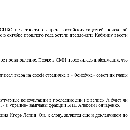
СНБО, в частности о запрете российских соцсетей, поисковой
ще в октябре прошлого года хотели предложить Кабмину ввести
вое постановление. Позже в СМИ просочилась информация, что
исал вчера на своей страничке в «Фейсбуке» советник главы
улуарные консультации в последние дни не велись. А будет ли
«КП» в Украине» замглавы фракции БПП Алексей Гончаренко.
ения Игорь Лапин. Он, к слову, является еще и докладчиком по