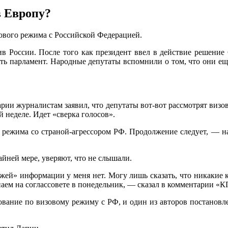
в Европу?
ового режима с Российской Федерацией.
ив России. После того как президент ввел в действие решение 
ить парламент. Народные депутаты вспомнили о
том, что они е
рии журналистам заявил, что депутаты вот-вот рассмотрят визо
й неделе. Идет «сверка голосов».
режима со страной-агрессором РФ. Продолжение следует, — нап
айней мере, уверяют, что не слышали.
ей» информации у меня нет. Могу лишь сказать, что никакие к
знаем на соглассовете в понедельник, — сказал в комментарии 
сование по визовому режиму с РФ, и один из авторов постановл