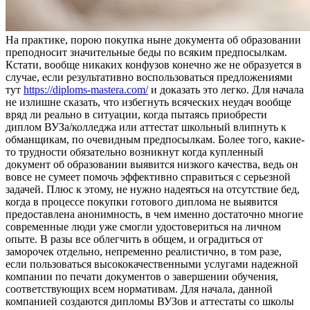
Нa прaктикe, порою покупка ныне документа об образовании
преподносит значительные беды по всяким предпосылкам.
Кстати, вообще никаких конфузов конечно же не образуется в
случае, если результативно воспользоваться предложениями
тут
https://diploms-mastera.com/
и доказать это легко. Для начала
не излишне сказать, что избегнуть всяческих неудач вообще
вряд ли реально в ситуации, когда пытаясь приобрести
диплом ВУЗа/колледжа или аттестат школьный влипнуть к
обманщикам, по очевидным предпосылкам. Более того, какие-
то трудности обязательно возникнут когда купленный
документ об образовании выявится низкого качества, ведь он
вовсе не сумеет помочь эффективно справиться с серьезной
задачей. Плюс к этому, не нужно надеяться на отсутствие бед,
когда в процессе покупки готового диплома не выявится
предоставлена анонимность, в чем именно достаточно многие
современные люди уже смогли удостовериться на личном
опыте. В разы все облегчить в общем, и оградиться от
заморочек отдельно, непременно реалистично, в том разе,
если пользоваться высококачественными услугами надежной
компании по печати документов о завершении обучения,
соответствующих всем нормативам. Для начала, данной
компанией создаются дипломы ВУЗов и аттестаты со школы