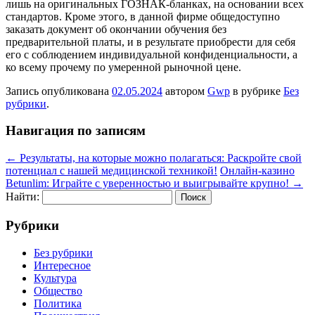
лишь на оригинальных ГОЗНАК-бланках, на основании всех
стандартов. Кроме этого, в данной фирме общедоступно
заказать документ об окончании обучения без
предварительной платы, и в результате приобрести для себя
его с соблюдением индивидуальной конфиденциальности, а
ко всему прочему по умеренной рыночной цене.
Запись опубликована
02.05.2024
автором
Gwp
в рубрике
Без
рубрики
.
Навигация по записям
←
Результаты, на которые можно полагаться: Раскройте свой
потенциал с нашей медицинской техникой!
Онлайн-казино
Betunlim: Играйте с уверенностью и выигрывайте крупно!
→
Найти:
Рубрики
Без рубрики
Интересное
Культура
Общество
Политика