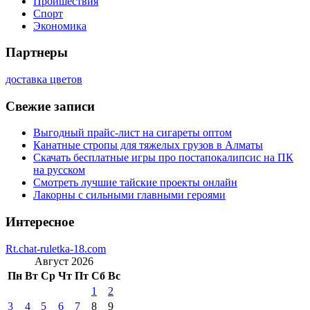
Проишествия
Спорт
Экономика
Партнеры
доставка цветов
Свежие записи
Выгодный прайс-лист на сигареты оптом
Канатные стропы для тяжелых грузов в Алматы
Скачать бесплатные игры про постапокалипсис на ПК
на русском
Смотреть лучшие тайские проекты онлайн
Лакорны с сильными главными героями
Интересное
Rt.chat-ruletka-18.com
Август 2026
Пн
Вт
Ср
Чт
Пт
Сб
Вс
1
2
3
4
5
6
7
8
9