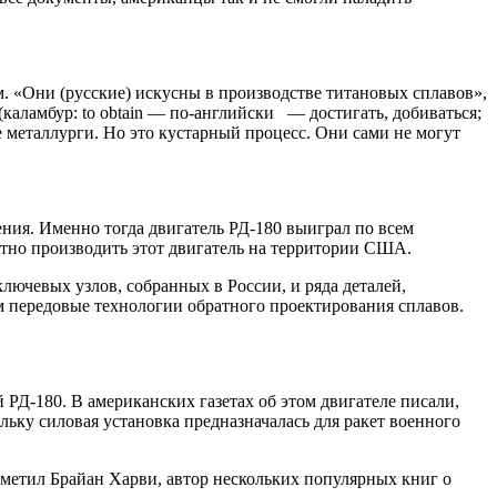
. «Они (русские) искусны в производстве титановых сплавов»,
аламбур: to obtain — по-английски — достигать, добиваться;
металлурги. Но это кустарный процесс. Они сами не могут
ения. Именно тогда двигатель РД-180 выиграл по всем
стно производить этот двигатель на территории США.
лючевых узлов, собранных в России, и ряда деталей,
м передовые технологии обратного проектирования сплавов.
РД-180. В американских газетах об этом двигателе писали,
льку силовая установка предназначалась для ракет военного
тметил Брайан Харви, автор нескольких популярных книг о