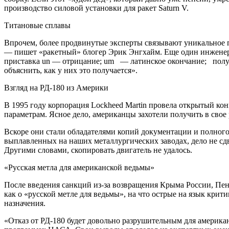
производство силовой установки для ракет Saturn V.
Титановые сплавы
Впрочем, более продвинутые эксперты связывают уникальное пр
— пишет «ракетный» блогер Эрик Энгхайм. Еще один инженер, 
приставка un — отрицание; um — латинское окончание; получ
объяснить, как у них это получается».
Взгляд на РД-180 из Америки
В 1995 году корпорация Lockheed Martin провела открытый кон
параметрам. Ясное дело, американцы захотели получить в сво
Вскоре они стали обладателями копий документации и полного н
выплавленных на наших металлургических заводах, дело не сд
Другими словами, скопировать двигатель не удалось.
«Русская метла для американской ведьмы»
После введения санкций из-за возвращения Крыма России, Пен
как о «русской метле для ведьмы», на что острые на язык кри
назначения.
«Отказ от РД-180 будет довольно разрушительным для америка