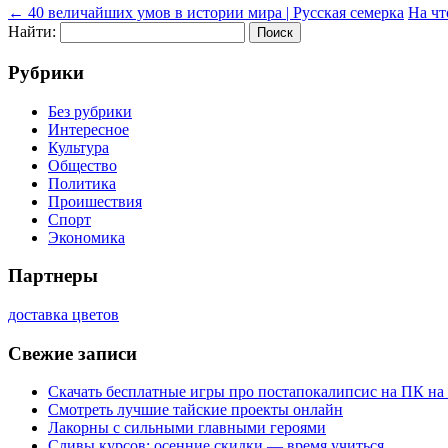
←
40 величайших умов в истории мира | Русская семерка
На чт
Найти:
Рубрики
Без рубрики
Интересное
Культура
Общество
Политика
Проишествия
Спорт
Экономика
Партнеры
доставка цветов
Свежие записи
Скачать бесплатные игры про постапокалипсис на ПК на
Смотреть лучшие тайские проекты онлайн
Лакорны с сильными главными героями
Сливы курсов: осенние скидки — время учиться