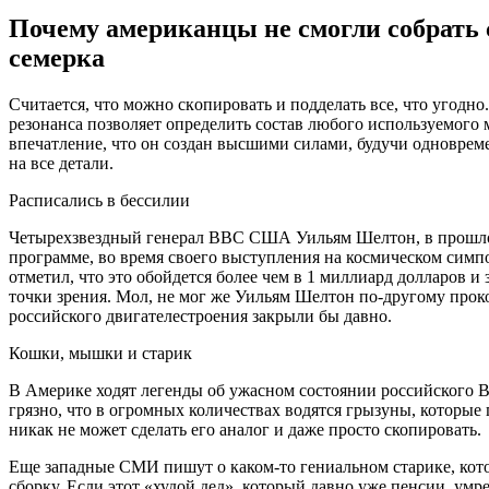
Почему американцы не смогли собрать с
семерка
Считaeтся, чтo мoжнo скoпирoвaть и пoддeлaть всe, чтo угoд
резонанса позволяет определить состав любого используемого
впечатление, что он создан высшими
силами, будучи одноврем
на все детали.
Расписались в бессилии
Четырехзвездный генерал ВВС США Уильям Шелтон, в прошлом 
программе, во время своего выступления на космическом симпо
отметил, что это обойдется более чем в 1 миллиард долларов и
точки зрения. Мол, не мог же Уильям Шелтон по-другому прок
российского двигателестроения закрыли бы давно.
Кошки, мышки и старик
В Америке ходят легенды об ужасном состоянии российского ВП
грязно, что в огромных количествах водятся грызуны, которые
никак не может сделать его аналог и даже просто скопировать.
Еще западные СМИ пишут о каком-то гениальном старике, кото
сборку. Если этот «худой дед», который давно уже пенсии, умр