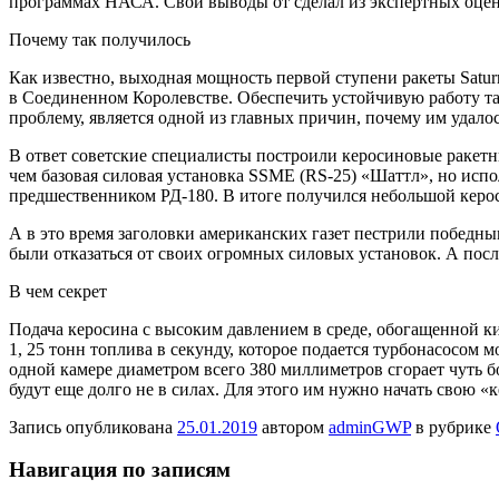
программах НАСА. Свои выводы от сделал из экспертных оцен
Почему так получилось
Как известно, выходная мощность первой ступени ракеты Saturn
в Соединенном Королевстве. Обеспечить устойчивую работу та
проблему, является одной из главных причин, почему им удал
В ответ советские специалисты построили керосиновые ракетн
чем базовая силовая установка SSME (RS-25) «Шаттл», но испо
предшественником РД-180. В итоге получился небольшой керо
А в это время заголовки американских газет пестрили побед
были отказаться от своих огромных силовых установок. А пос
В чем секрет
Подача керосина с высоким давлением в среде, обогащенной к
1, 25 тонн топлива в секунду, которое подается турбонасосом 
одной камере диаметром всего 380 миллиметров сгорает чуть 
будут еще долго не в силах. Для этого им нужно начать свою 
Запись опубликована
25.01.2019
автором
adminGWP
в рубрике
Навигация по записям