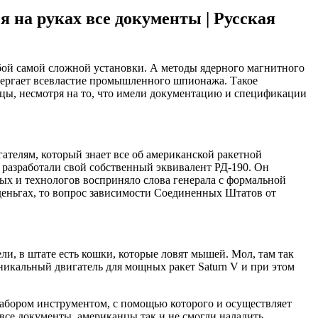
 на руках все документы | Русская
юбой самой сложной установки. А методы ядерного магнитного
овергает всевластие промышленного шпионажа. Такое
нцы, несмотря на то, что имели документацию и спецификации
телям, который знает все об американской ракетной
 разработали свой собственный эквивалент РД-190. Он
еных и технологов восприняло слова генерала с формальной
 деньгах, то вопрос зависимости Соединенных Штатов от
ли, в штате есть кошки, которые ловят мышей. Мол, там так
уникальный двигатель для мощных ракет Saturn V и при этом
набором инструментом, с помощью которого и осуществляет
 все документы, американцы так и не смогли наладить