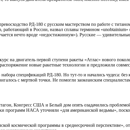
евосходство РД-180 с русским мастерством по работе с титаном
работающий в России, назвал сплавы термином «unobtainium» (к
ается нечто вроде «недостижиниум»). Русские — удивительные 
курс на двигатель первой ступени ракеты «Атлас» нового покол
е распоряжение новые ракетные технологии и предложили совме
абора спецификаций РД-180. Но тут-то и начались чудеса: без к
вигалось с мертвой точки. Не помогли заокеанским специалиста
тагон, Конгресс США и Белый дом опять озадачились проблемой 
тики программ НАСА уточняли «для американской ведьмы», поско
нской космической программы в среднесрочной перспективе», о