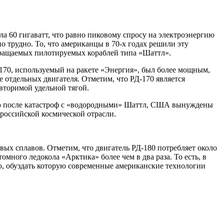
ила 60 гигаватт, что равно пиковому спросу на электроэнергию
 трудно. То, что американцы в 70-х годах решили эту
звращаемых пилотируемых кораблей типа «Шаттл».
170, используемый на ракете «Энергия», был более мощным,
е отдельных двигателя. Отметим, что РД-170 является
вторимой удельной тягой.
 Но после катастроф с «водородными» Шаттл, США вынуждены
 российской космической отрасли.
ых сплавов. Отметим, что двигатель РД-180 потребляет около
омного ледокола «Арктика» более чем в два раза. То есть, в
ию, обуздать которую современные американские технологии