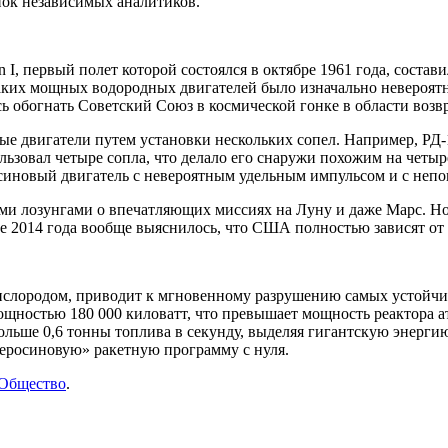
ок независимых аналитиков.
 I, первый полет которой состоялся в октябре 1961 года, состав
ких мощных водородных двигателей было изначально невероятно
ось обогнать Советский Союз в космической гонке в области во
ые двигатели путем установки нескольких сопел. Например, РД-
льзовал четыре сопла, что делало его снаружи похожим на четыр
синовый двигатель с невероятным удельным импульсом и с непо
ными лозунгами о впечатляющих миссиях на Луну и даже Марс.
ле 2014 года вообще выяснилось, что США полностью зависят от
ислородом, приводит к мгновенному разрушению самых устойчив
мощностью 180 000 киловатт, что превышает мощность реактора ат
больше 0,6 тонны топлива в секунду, выделяя гигантскую энерг
«керосиновую» ракетную программу с нуля.
Общество
.