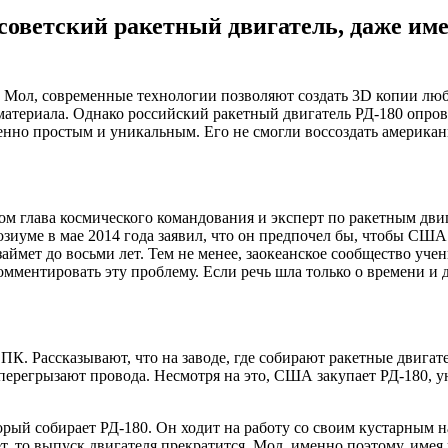
оветский ракетный двигатель, даже имея
нo. Мол, современные технологии позволяют создать 3D копии л
 материала. Однако российский ракетный двигатель РД-180 опр
енно простым и уникальным. Его не смогли воссоздать америка
глава космического командования и эксперт по ракетным двига
зиуме в мае 2014 года заявил, что он предпочел бы, чтобы США
 займет до восьми лет. Тем не менее, заокеанское сообщество уч
омментировать эту проблему. Если речь шла только о времени и
К. Рассказывают, что на заводе, где собирают ракетные двигате
 перегрызают провода. Несмотря на это, США закупает РД-180, 
рый собирает РД-180. Он ходит на работу со своим кустарным 
ет, то выпуск двигателя прекратится. Мол, именно поэтому, имея