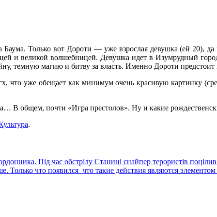
 Баума. Только вот Дороти — уже взрослая девушка (ей 20), д
ицей и великой волшебницей. Девушка идет в Изумрудный город
ну, темную магию и битву за власть. Именно Дороти предстоит 
х, что уже обещает как минимум очень красивую картинку (сре
тва… В общем, почти «Игра престолов». Ну и какие рождественск
Культура
.
кордонника. Під час обстрілу Станиці снайпер терористів поціли
ше. Только что появился что такие действия являются элементо