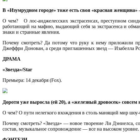
В «Изумрудном городе» тоже есть своя «красная женщина»
О чем? О лос-анджелесских экстрасенсах, преступном синд
работающий на мафию, выдающий себя за экстрасенса и обманы
знаки и странные явления.
Почему смотреть? Да потому что руку к нему приложили п
Джеффри Донован, а среди приглашенных звезд — Изабелла Р
ДРАМА
«Звезда»/Star
Премьера: 14 декабря (Fox).
Дороти уже выросла (ей 20), а «железный дровосек» совсем 
О чем? О пути нелегкого вхождения в столь манящий мир шоу-
Почему смотреть? «Звезда» — новое творение Ли Дэниелса, с
состав, музыкальное сопровождение — все на высоком уровне
ФЭНТЕЗИ