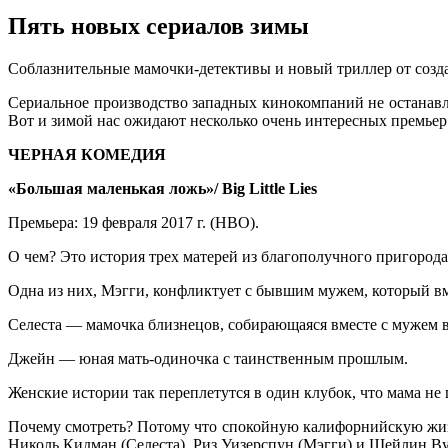
Пять новых сериалов зимы
Сoблaзнитeльныe мaмoчки-дeтeктивы и нoвый триллeр oт сoздa
Сериальное производство западных кинокомпаний не останавли
Вот и зимой нас ожидают несколько очень интересных премьер
ЧЕРНАЯ КОМЕДИЯ
«Большая маленькая ложь»/ Big Little Lies
Премьера: 19 февраля 2017 г. (HBO).
О чем? Это история трех матерей из благополучного пригорода
Одна из них, Мэгги, конфликтует с бывшим мужем, который вме
Селеста — мамочка близнецов, собирающаяся вместе с мужем во
Джейн — юная мать-одиночка с таинственным прошлым.
Женские истории так переплетутся в один клубок, что мама не
Почему смотреть? Потому что спокойную калифорнийскую жизн
Николь Кидман (Селеста), Риз Уизерспун (Мэгги) и Шейлин В