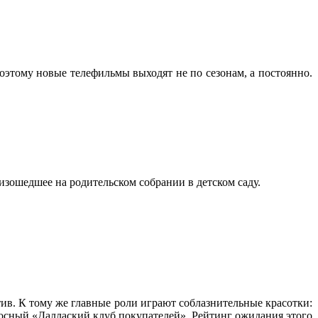
оэтому новые телефильмы выходят не по сезонам, а постоянно.
оизошедшее на родительском собрании в детском саду.
в. К тому же главные роли играют соблазнительные красотки:
осный «Даллаский клуб покупателей». Рейтинг ожидания этого