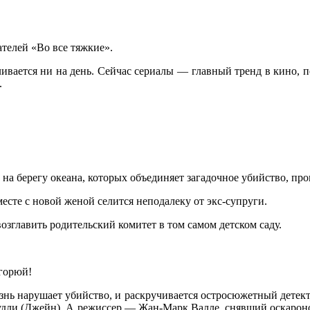
тeлeй «Вo всe тяжкие».
вается ни на день. Сейчас сериалы — главный тренд в кино, п
.
 на берегу океана, которых объединяет загадочное убийство, пр
сте с новой женой селится неподалеку от экс-супруги.
зглавить родительский комитет в том самом детском саду.
 горюй!
ь нарушает убийство, и раскручивается остросюжетный детекти
удли (Джейн). А режиссер — Жан-Марк Валле, снявший оскарон