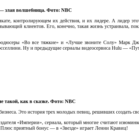
 — злая волшебница. Фото: NBC
икате, контролирующем их действия, и их лидере. А лидер эт
вающий клиентов. Его, конечно, такая жизнь устраивала, пока
родюсеры «Во все тяжкие» и «Лучше звоните Солу» Марк Джо
осселлини. Ну и предыдущие сериалы видеосервиса Hulu — «Пу
не такой, как в сказке. Фото: NBC
бизнеса. Это история трех молодых певиц, решивших создать сво
оздателя «Империи», сериала, который многие считают изюминко
. Плюс приятный бонус — в «Звезде» играет Ленни Кравиц!