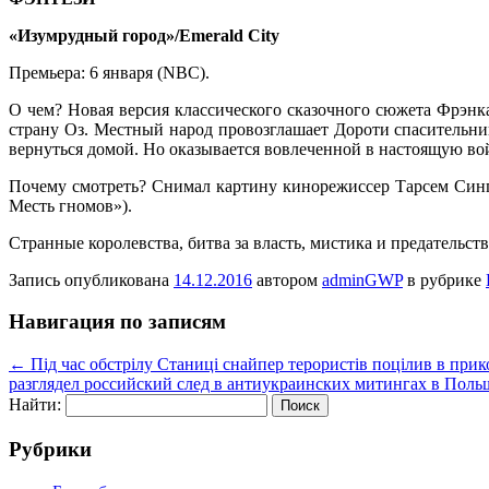
«Изумрудный город»/Emerald City
Премьера: 6 января (NBC).
О чем? Новая версия классического сказочного сюжета Фрэнка
страну Оз. Местный народ провозглашает Дороти спасительн
вернуться домой. Но оказывается вовлеченной в настоящую вой
Почему смотреть? Снимал картину кинорежиссер Тарсем Синг
Месть гномов»).
Странные королевства, битва за власть, мистика и предательс
Запись опубликована
14.12.2016
автором
adminGWP
в рубрике
Навигация по записям
←
Під час обстрілу Станиці снайпер терористів поцілив в при
разглядел российский след в антиукраинских митингах в Поль
Найти:
Рубрики