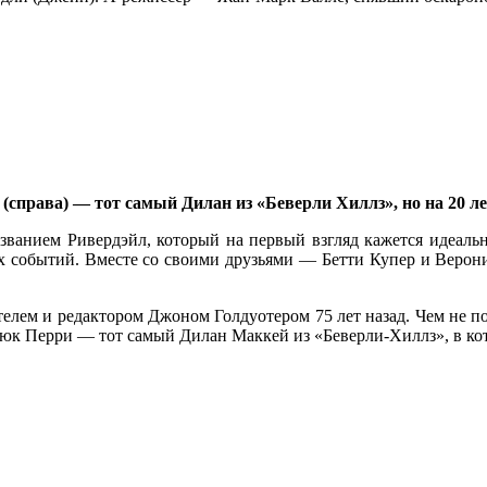
справа) — тот самый Дилан из «Беверли Хиллз», но на 20 л
названием Ривердэйл, который на первый взгляд кажется идеал
 событий. Вместе со своими друзьями — Бетти Купер и Верон
елем и редактором Джоном Голдуотером 75 лет назад. Чем не 
Люк Перри — тот самый Дилан Маккей из «Беверли-Хиллз», в ко