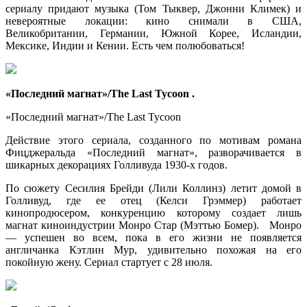
сериалу придают музыка (Том Тыквер, Джонни Климек) и
невероятные локации: кино снимали в США,
Великобритании, Германии, Южной Корее, Исландии,
Мексике, Индии и Кении. Есть чем полюбоваться!
«Последний магнат»/The Last Tycoon .
«Последний магнат»/The Last Tycoon
Действие этого сериала, созданного по мотивам романа
Фицджеральда «Последний магнат», разворачивается в
шикарных декорациях Голливуда 1930-х годов.
По сюжету Сесилия Брейди (Лили Коллинз) летит домой в
Голливуд, где ее отец (Келси Грэммер) работает
кинопродюсером, конкуренцию которому создает лишь
магнат киноиндустрии Монро Стар (Мэттью Бомер). Монро
— успешен во всем, пока в его жизни не появляется
англичанка Кэтлин Мур, удивительно похожая на его
покойную жену. Сериал стартует с 28 июля.