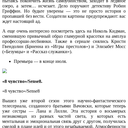
пытаясь покончить жизнь самоубийством, заходит в ледяное
озеро, а затем… исчезает. Дело поручают детективу Робин
Гриффин. Но будьте уверены — это не просто история о
пропавшей без вести. Создатели картины предупреждают: вас
ждет настоящий ад.
А еще очень интересно посмотреть здесь на Николь Кидман,
сменившую привычный образ гламурной красотки на амплуа
профессорши-лесбиянки. Также в сериале снялись Кристи
Гвендолин (Бриенна из «Игры престолов») и Элизабет Мосс
(«Безумцы» и «Рассказ служанки»).
Премьера — в конце июля.
«8 чувство»/Sense8.
«8 чувство»/Sense8
Вышел уже второй сезон этого научно-фантастического
телесериала, созданного братьями Вачовски, которые теперь
уже сестры — Лана и Лилли. Эта история о восьмерых
незнакомцах из разных частей света, у которых есть
ментальная и эмоциональная связь друг с другом, получилась
смелой в плане идей и от этого незабываемой. Атмосферности