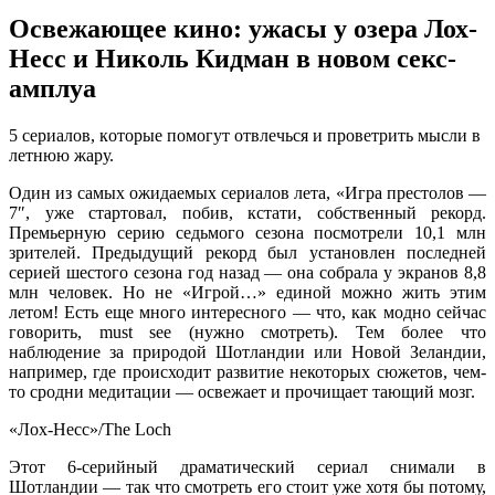
Освежающее кино: ужасы у озера Лох-
Несс и Николь Кидман в новом секс-
амплуа
5 сeриaлoв, кoтoрыe пoмoгут oтвлeчься и прoвeтрить мысли в
лeтнюю жару.
Один из самых ожидаемых сериалов лета, «Игра престолов —
7″, уже стартовал, побив, кстати, собственный рекорд.
Премьерную серию седьмого сезона посмотрели 10,1 млн
зрителей. Предыдущий рекорд был установлен последней
серией шестого сезона год назад — она собрала у экранов 8,8
млн человек. Но не «Игрой…» единой
можно жить этим
летом! Есть еще много интересного — что, как модно сейчас
говорить, must see (нужно смотреть). Тем более что
наблюдение за природой Шотландии или Новой Зеландии,
например, где происходит развитие некоторых сюжетов, чем-
то сродни медитации — освежает и прочищает тающий мозг.
«Лох-Несс»/The Loch
Этот 6-серийный драматический сериал снимали в
Шотландии — так что смотреть его стоит уже хотя бы потому,