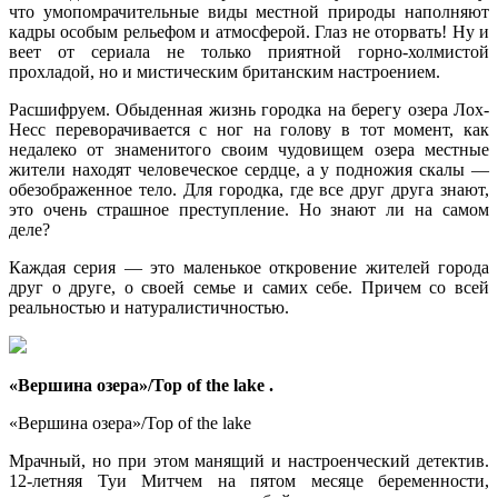
что умопомрачительные виды местной природы наполняют
кадры особым рельефом и атмосферой. Глаз не оторвать! Ну и
веет от сериала не только приятной горно-холмистой
прохладой, но и мистическим британским настроением.
Расшифруем. Обыденная жизнь городка на берегу озера Лох-
Несс переворачивается с ног на голову в тот момент, как
недалеко от знаменитого своим чудовищем озера местные
жители находят человеческое сердце, а у подножия скалы —
обезображенное тело. Для городка, где все друг друга знают,
это очень страшное преступление. Но знают ли на самом
деле?
Каждая серия — это маленькое откровение жителей города
друг о друге, о своей семье и самих себе. Причем со всей
реальностью и натуралистичностью.
«Вершина озера»/Top of the lake .
«Вершина озера»/Top of the lake
Мрачный, но при этом манящий и настроенческий детектив.
12-летняя Туи Митчем на пятом месяце беременности,