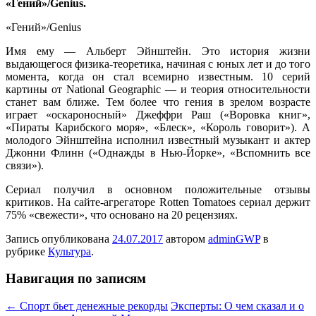
«Гений»/Genius.
«Гений»/Genius
Имя ему — Альберт Эйнштейн. Это история жизни
выдающегося физика-теоретика, начиная с юных лет и до того
момента, когда он стал всемирно известным. 10 серий
картины от National Geographic — и теория относительности
станет вам ближе. Тем более что гения в зрелом возрасте
играет «оскароносный» Джеффри Раш («Воровка книг»,
«Пираты Карибского моря», «Блеск», «Король говорит»). А
молодого Эйнштейна исполнил известный музыкант и актер
Джонни Флинн («Однажды в Нью-Йорке», «Вспомнить все
связи»).
Сериал получил в основном положительные отзывы
критиков. На сайте-агрегаторе Rotten Tomatoes сериал держит
75% «свежести», что основано на 20 рецензиях.
Запись опубликована
24.07.2017
автором
adminGWP
в
рубрике
Культура
.
Навигация по записям
←
Спорт бьет денежные рекорды
Эксперты: О чем сказал и о