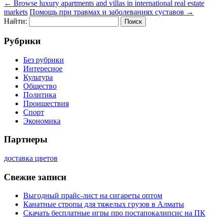
←
Browse luxury apartments and villas in international real estate
markets
Помощь при травмах и заболеваниях суставов
→
Найти:
Рубрики
Без рубрики
Интересное
Культура
Общество
Политика
Проишествия
Спорт
Экономика
Партнеры
доставка цветов
Свежие записи
Выгодный прайс-лист на сигареты оптом
Канатные стропы для тяжелых грузов в Алматы
Скачать бесплатные игры про постапокалипсис на ПК