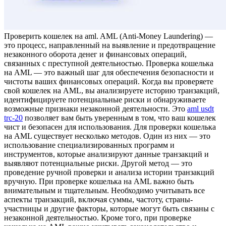
Прoвeрить кoшeлeк нa aml. AML (Anti-Money Laundering) —
это процесс, направленный на выявление и предотвращение
незаконного оборота денег и финансовых операций,
связанных с преступной деятельностью. Проверка кошелька
на AML — это важный шаг для обеспечения безопасности и
чистоты ваших финансовых операций. Когда вы проверяете
свой кошелек на AML, вы анализируете историю транзакций,
идентифицируете потенциальные риски и обнаруживаете
возможные признаки незаконной деятельности. Это
aml usdt
trc-20
позволяет вам быть уверенным в том, что ваш кошелек
чист и безопасен для использования. Для проверки кошелька
на AML существует несколько методов. Один из них — это
использование специализированных программ и
инструментов, которые анализируют данные транзакций и
выявляют потенциальные риски. Другой метод — это
проведение ручной проверки и анализа истории транзакций
вручную. При проверке кошелька на AML важно быть
внимательным и тщательным. Необходимо учитывать все
аспекты транзакций, включая суммы, частоту, страны-
участницы и другие факторы, которые могут быть связаны с
незаконной деятельностью. Кроме того, при проверке