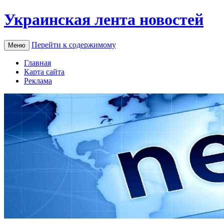
Украинская лента новостей
Перейти к содержимому
Меню
Главная
Карта сайта
Реклама