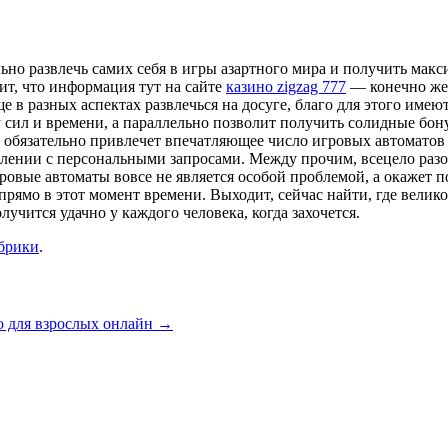
льно развлечь самих себя в игры азартного мира и получить ма
ит, что информация тут на сайте
казино zigzag 777
— конечно же 
 в разных аспектах развлечься на досуге, благо для этого имеют
 сил и времени, а параллельно позволит получить солидные бон
та обязательно привлечет впечатляющее число игровых автомато
лении с персональными запросами. Между прочим, всецело разобрат
 игровые автоматы вовсе не является особой проблемой, а окаже
прямо в этот момент времени. Выходит, сейчас найти, где велико
лучится удачно у каждого человека, когда захочется.
убрики
.
 для взрослых онлайн
→