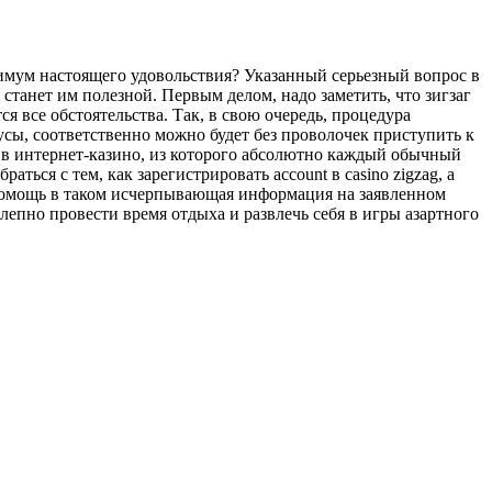
ксимум настоящего удовольствия? Указанный серьезный вопрос в
станет им полезной. Первым делом, надо заметить, что зигзаг
ся все обстоятельства. Так, в свою очередь, процедура
усы, соответственно можно будет без проволочек приступить к
в в интернет-казино, из которого абсолютно каждый обычный
ься с тем, как зарегистрировать account в casino zigzag, а
т помощь в таком исчерпывающая информация на заявленном
лепно провести время отдыха и развлечь себя в игры азартного