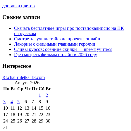
доставка цветов
Свежие записи
Скачать бесплатные игры про постапокалипсис на ПК
на русском
Смотреть лучшие тайские проекты онлайн
Лакорны с сильными главными героями
Сливы курсов: осенние скидки — время учиться
Где смотреть фильмы онлайн в 2026 году
Интересное
Rt.chat-ruletka-18.com
Август 2026
Пн
Вт
Ср
Чт
Пт
Сб
Вс
1
2
3
4
5
6
7
8
9
10
11
12
13
14
15
16
17
18
19
20
21
22
23
24
25
26
27
28
29
30
31