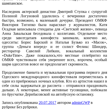
шампанское.
Наследник актерской династии Дмитрий Ступка с супругой
Полиной Логуновой удалились с вечеринки достаточно
быстро, возможно, к маленькой дочурке. Президент ОМКФ
Виктория Тигипко была нарасхват у журналистов, Катя
Осадчая записывала стендапы для «Светской жизни», певица
Анна Завальская беседовала с коллегами. Отдельное место
среди завсегдатаев кинофеста занимали, конечно же,
одесситы: Борис Барский и Наталья Бузько из «Масок»,
группа «Деньги вперед» и ее солист Феликс Шиндер,
ресторатор Савелий Либкин, вокальный коллектив
«DukeTime». Даже показалось,что местные селебритиз на
ОМКФ чувствовали себя увереннее всех, впрочем, особый
шарм одесситов вовсе не предполагает скромность.
Продолжение банкета и музыкальная программа первого дня
Одесского международного кинофестиваля переместилась в
один из прибрежных ночных клубов. Кто из артистов нашел в
себе силы задержаться до рассвета – отправился праздновать
дальше. А некоторые, менее активные тусовщики, побежали
по брусчатке Дерибасовской на автобусную остановку.
Запись опубликована
20.07.2017
автором
adminGWP
в
рубрике Без рубрики.