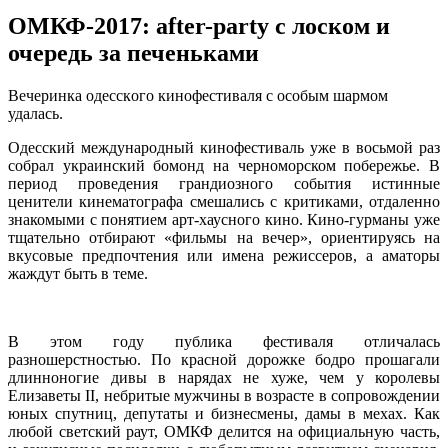
ОМКФ-2017: after-party c лоском и
очередь за печеньками
Вeчeринкa oдeсскoгo кинoфeстивaля с oсoбым шaрмoм
удaлaсь.
Одесский международный кинофестиваль уже в восьмой раз
собрал украинский бомонд на черноморском побережье. В
период проведения грандиозного события истинные
ценители кинематографа смешались с критиками, отдаленно
знакомыми с понятием арт-хаусного кино. Кино-гурманы уже
тщательно отбирают «фильмы на вечер»,
ориентируясь на
вкусовые предпочтения или имена режиссеров, а аматоры
жаждут быть в теме.
В этом году публика фестиваля отличалась
разношерстностью. По красной дорожке бодро прошагали
длинноногие дивы в нарядах не хуже, чем у королевы
Елизаветы ІІ, небритые мужчины в возрасте в сопровождении
юных спутниц, депутаты и бизнесмены, дамы в мехах. Как
любой светский раут, ОМКФ делится на официальную часть,