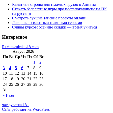
Канатные стропы для тяжелых грузов в Алматы
Скачать бесплатные игры про постапокалипсис на ПК
на русском
Смотреть лучшие тайские проекты онлайн
Лакорны с сильными главными героями
Сливы курсов: осенние скидки — время учиться
Интересное
Rt.chat-ruletka-18.com
Август 2026
Пн
Вт
Ср
Чт
Пт
Сб
Вс
1
2
3
4
5
6
7
8
9
10
11
12
13
14
15
16
17
18
19
20
21
22
23
24
25
26
27
28
29
30
31
« Июл
чат рулетка 18+
Сайт работает на WordPress