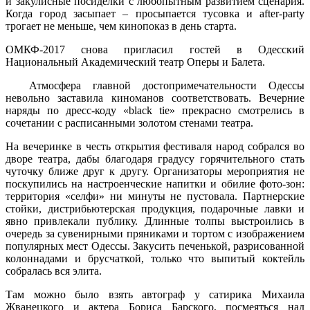
и закулисные посиделки с любопытным развитием сценария.
Когда город засыпает – просыпается тусовка и after-party
трогает не меньше, чем кинопоказ в день старта.
ОМКФ-2017 снова пригласил гостей в Одесский
Национальный Академический театр Оперы и Балета.
Атмосфера главной достопримечательности Одессы
невольно заставила киноманов соответствовать. Вечерние
наряды по дресс-коду «black tie» прекрасно смотрелись в
сочетании с расписанными золотом стенами театра.
На вечеринке в честь открытия фестиваля народ собрался во
дворе театра, дабы благодаря градусу горячительного стать
чуточку ближе друг к другу. Организаторы мероприятия не
поскупились на настроенческие напитки и обилие фото-зон:
территория «селфи» ни минуты не пустовала. Партнерские
стойки, дистрибьютерская продукция, подарочные лавки и
явно привлекали публику. Длинные толпы выстроились в
очередь за сувенирными пряниками и тортом с изображением
популярных мест Одессы. Закусить печенькой, разрисованной
колоннадами и брусчаткой, только что выпитый коктейль
собралась вся элита.
Там можно было взять автограф у сатирика Михаила
Жванецкого и актера Бориса Барского, посмеяться над