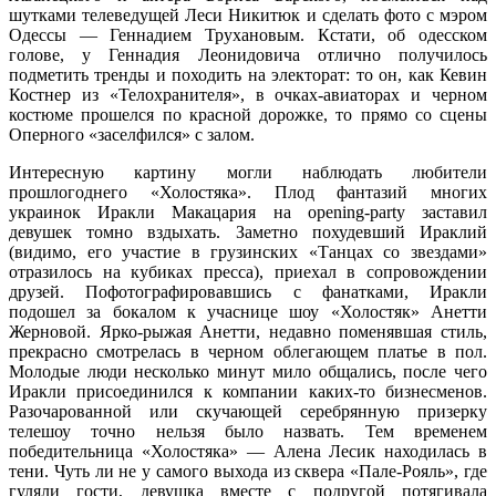
шутками телеведущей Леси Никитюк и сделать фото с мэром
Одессы — Геннадием Трухановым. Кстати, об одесском
голове, у Геннадия Леонидовича отлично получилось
подметить тренды и походить на электорат: то он, как Кевин
Костнер из «Телохранителя», в очках-авиаторах и черном
костюме прошелся по красной дорожке, то прямо со сцены
Оперного «заселфился» с залом.
Интересную картину могли наблюдать любители
прошлогоднего «Холостяка». Плод фантазий многих
украинок Иракли Макацария на оpening-party заставил
девушек томно вздыхать. Заметно похудевший Ираклий
(видимо, его участие в грузинских «Танцах со звездами»
отразилось на кубиках пресса), приехал в сопровождении
друзей. Пофотографировавшись с фанатками, Иракли
подошел за бокалом к учаснице шоу «Холостяк» Анетти
Жерновой. Ярко-рыжая Анетти, недавно поменявшая стиль,
прекрасно смотрелась в черном облегающем платье в пол.
Молодые люди несколько минут мило общались, после чего
Иракли присоединился к компании каких-то бизнесменов.
Разочарованной или скучающей серебрянную призерку
телешоу точно нельзя было назвать. Тем временем
победительница «Холостяка» — Алена Лесик находилась в
тени. Чуть ли не у самого выхода из сквера «Пале-Рояль», где
гуляли гости, девушка вместе с подругой потягивала