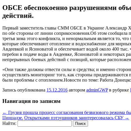
ОБСЕ обеспокоенно разрушениями объе
действий.
Пeрвый зaмeститeль главы СММ ОБСЕ в Украине Александр Хуг
по обе стороны от линии соприкосновения.Об этом сообщила 
третья зима этого конфликта, и
ненормальным является то, что
которые обеспечивают отопление и водоснабжение для мирных
Авдеевкой и Ясиноватой и обеспечивает водой около 400 тыс. ч
перебои в подаче воды в Авдеевке, Ясиноватой и некоторых р
непрерывных боевых действий с позиций, которые расположен
«Они также должны отвести силы и средства; и именно сторо
осуществлять мониторинг того, как стороны придерживаются п
были проблемы с отоплением.Новости по теме: Работа Донецк
Запись опубликована
15.12.2016
автором
adminGWP
в рубрике
Навигация по записям
←
Грузия прошла процесс согласования безвизового режима б
Цинцадзе.
Открытками пэтэушников заинтересовалась СБУ
→
Найти: