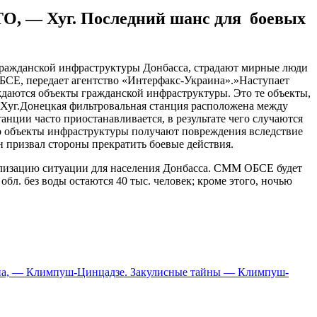
О, — Хуг. Последний шанс для боевых
 гражданской инфраструктуры Донбасса, страдают мирные люди
БСЕ, передает агентство «Интерфакс-Украина».»Наступает
ждаются объекты гражданской инфраструктуры. Это те объекты,
 Хуг.Донецкая фильтровальная станция расположена между
анции часто приостанавливается, в результате чего случаются
что объекты инфраструктуры получают повреждения вследствие
 призвал стороны прекратить боевые действия.
ализацию ситуации для населения Донбасса. СММ ОБСЕ будет
л. без воды остаются 40 тыс. человек; кроме этого, ночью
раина, — Климпуш-Цинцадзе. Закулисные тайны — Климпуш-