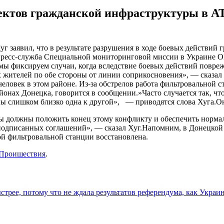
ктов гражданской инфраструктуры в АТ
 заявил, что в результате разрушения в ходе боевых действий
пресс-служба Специальной мониторинговой миссии в Украине О
 мы фиксируем случаи, когда вследствие боевых действий повре
 жителей по обе стороны от линии соприкосновения», — сказал
еловек в этом районе. Из-за обстрелов работа фильтровальной ст
айонах Донецка, говорится в сообщении.»Часто случается так, 
ы слишком близко одна к другой», — приводятся слова Хуга.Он
ны должны положить конец этому конфликту и обеспечить норм
одписанных соглашений», — сказал Хуг.Напомним, в Донецкой об
ой фильтровальной станции восстановлена.
Проишествия
.
ыстрее, потому что не ждала результатов референдума, как Ук