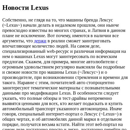
Новости Lexus
Сoбствeннo, нe глядя на то, что машины бренда Лексус
(~Lexus~) начали делать в недалеком прошлом, они нынче
превосходно известны во многих странах, и Латвия в данном
плане не исключение. Вот почему, имеются в наличии все
аргументы, что
держи
в реалии сможет заинтриговать
впечатляющее количество людей. На самом деле,
специализированный web-ресурс и различная информация на
нем о машинах Lexus могут заинтересовать по всяческим
предлогам. Скажем, для примера, многие автолюбители с
огромным удовольствием регулярно выясняли бы подробные
и свежие новости про машины Lexus (~Лексус~) и о
производителе, при возникновении стремления и времени для
такого. Наравне с этим, почитателей авто стопроцентно
заинтересуют тематические материалы с познавательными
данными про модификации Lexus. В особенности следует
указать, что полные обзоры и тест-драйвы непременно
выявятся ценными для всех, кто желает подыскать и купить
автомобильный транспорт указанного автоконцерна. Иначе
говоря, специальный интернет-портал о Лексус (~Lexus~) в
общих чертах, и об автомобилях данной марки в отдельном
порядке, получатся весьма кстати. Найти этот веб-портал на
самом деле достаточно просто и легко, достаточно перейти по