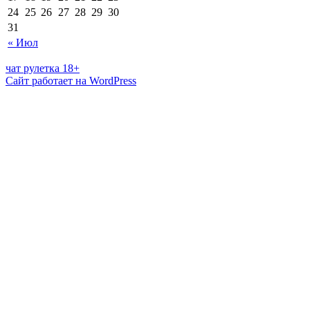
24
25
26
27
28
29
30
31
« Июл
чат рулетка 18+
Сайт работает на WordPress