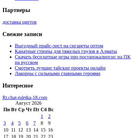
Партнеры
доставка цветов
Свежие записи
Выгодный прайс-лист на сигареты оптом
Канатные стропы для тяжелых грузов в Алматы
Скачать бесплатные игры про постапокалипсис на ПК
на русском
Смотреть лучшие тайские проекты онлайн
Лакорны с сильными главными героями
Интересное
Rt.chat-ruletka-18.com
Август 2026
Пн
Вт
Ср
Чт
Пт
Сб
Вс
1
2
3
4
5
6
7
8
9
10
11
12
13
14
15
16
17
18
19
20
21
22
23