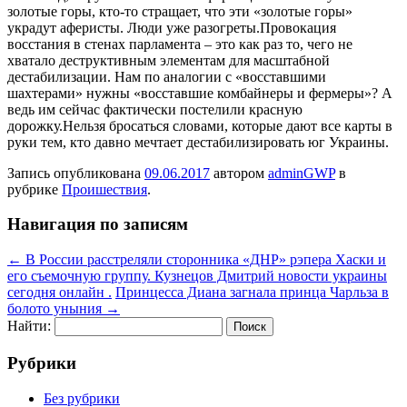
золотые горы, кто-то стращает, что эти «золотые горы»
украдут аферисты. Люди уже разогреты.Провокация
восстания в стенах парламента – это как раз то, чего не
хватало деструктивным элементам для масштабной
дестабилизации. Нам по аналогии с «восставшими
шахтерами» нужны «восставшие комбайнеры и фермеры»? А
ведь им сейчас фактически постелили красную
дорожку.Нельзя бросаться словами, которые дают все карты в
руки тем, кто давно мечтает дестабилизировать юг Украины.
Запись опубликована
09.06.2017
автором
adminGWP
в
рубрике
Проишествия
.
Навигация по записям
←
В России расстреляли сторонника «ДНР» рэпера Хаски и
его съемочную группу. Кузнецов Дмитрий новости украины
сегодня онлайн .
Принцесса Диана загнала принца Чарльза в
болото уныния
→
Найти:
Рубрики
Без рубрики