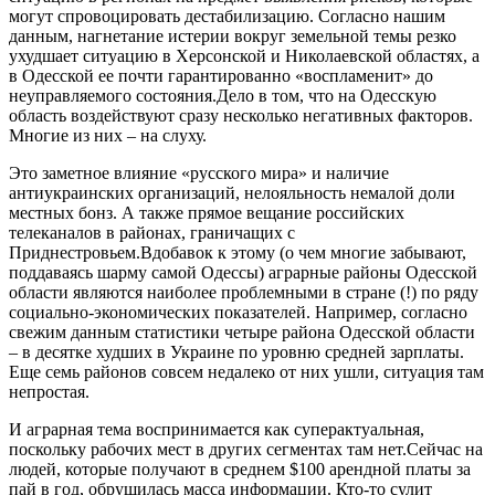
могут спровоцировать дестабилизацию. Согласно нашим
данным, нагнетание истерии вокруг земельной темы резко
ухудшает ситуацию в Херсонской и Николаевской областях, а
в Одесской ее почти гарантированно «воспламенит» до
неуправляемого состояния.Дело в том, что на Одесскую
область воздействуют сразу несколько негативных факторов.
Многие из них – на слуху.
Это заметное влияние «русского мира» и наличие
антиукраинских организаций, нелояльность немалой доли
местных бонз. А также прямое вещание российских
телеканалов в районах, граничащих с
Приднестровьем.Вдобавок к этому (о чем многие забывают,
поддаваясь шарму самой Одессы) аграрные районы Одесской
области являются наиболее проблемными в стране (!) по ряду
социально-экономических показателей. Например, согласно
свежим данным статистики четыре района Одесской области
– в десятке худших в Украине по уровню средней зарплаты.
Еще семь районов совсем недалеко от них ушли, ситуация там
непростая.
И аграрная тема воспринимается как суперактуальная,
поскольку рабочих мест в других сегментах там нет.Сейчас на
людей, которые получают в среднем $100 арендной платы за
пай в год, обрушилась масса информации. Кто-то сулит