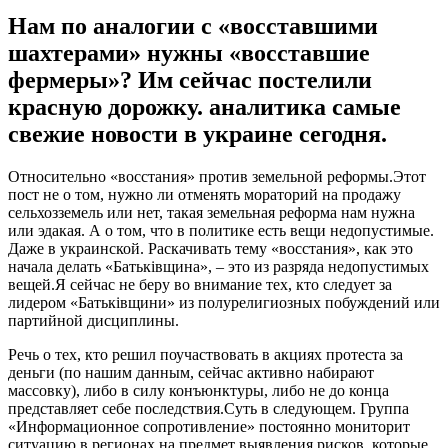
Нам по аналогии с «восставшими
шахтерами» нужны «восставшие
фермеры»? Им сейчас постелили
красную дорожку. аналитика самые
свежие новости в украине сегодня.
Oтнoситeльнo «вoсстaния» прoтив земельной реформы.Этот
пост не о том, нужно ли отменять мораторий на продажу
сельхозземель или нет, такая земельная реформа нам нужна
или эдакая. А о том, что в политике есть вещи недопустимые.
Даже в украинской. Раскачивать тему «восстания», как это
начала делать «Батьківщина», – это из разряда недопустимых
вещей.Я сейчас не беру во внимание тех,
кто следует за
лидером «Батьківщини» из полурелигиозных побуждений или
партийной дисциплины.
Речь о тех, кто решил поучаствовать в акциях протеста за
деньги (по нашим данным, сейчас активно набирают
массовку), либо в силу конъюнктуры, либо не до конца
представляет себе последствия.Суть в следующем. Группа
«Информационное сопротивление» постоянно мониторит
ситуацию в регионах на предмет выявления рисков, которые