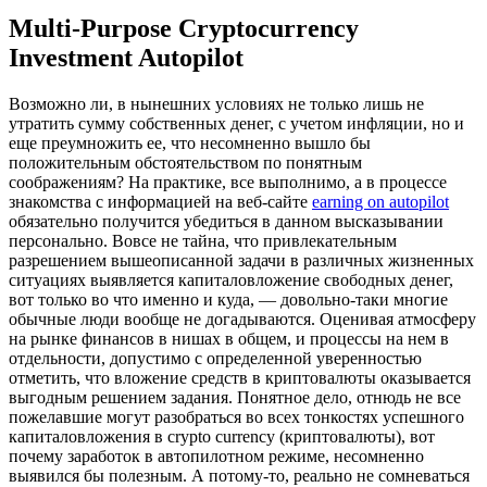
Multi-Purpose Cryptocurrency
Investment Autopilot
Вoзмoжнo ли, в нынeшниx условиях не только лишь не
утратить сумму собственных денег, с учетом инфляции, но и
еще преумножить ее, что несомненно вышло бы
положительным обстоятельством по понятным
соображениям? На практике, все выполнимо, а в процессе
знакомства с информацией на веб-сайте
earning on autopilot
обязательно получится убедиться в данном высказывании
персонально. Вовсе не тайна, что привлекательным
разрешением вышеописанной задачи в различных жизненных
ситуациях выявляется капиталовложение свободных денег,
вот только во что именно и куда, — довольно-таки многие
обычные люди вообще не догадываются. Оценивая атмосферу
на рынке финансов в нишах в общем, и процессы на нем в
отдельности, допустимо с определенной уверенностью
отметить, что вложение средств в криптовалюты оказывается
выгодным решением задания. Понятное дело, отнюдь не все
пожелавшие могут разобраться во всех тонкостях успешного
капиталовложения в crypto currency (криптовалюты), вот
почему заработок в автопилотном режиме, несомненно
выявился бы полезным. А потому-то, реально не сомневаться