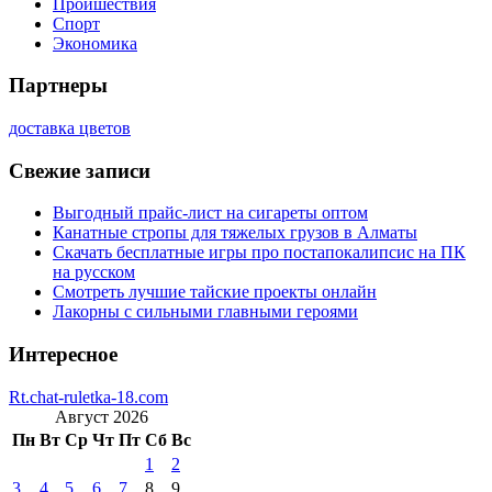
Проишествия
Спорт
Экономика
Партнеры
доставка цветов
Свежие записи
Выгодный прайс-лист на сигареты оптом
Канатные стропы для тяжелых грузов в Алматы
Скачать бесплатные игры про постапокалипсис на ПК
на русском
Смотреть лучшие тайские проекты онлайн
Лакорны с сильными главными героями
Интересное
Rt.chat-ruletka-18.com
Август 2026
Пн
Вт
Ср
Чт
Пт
Сб
Вс
1
2
3
4
5
6
7
8
9