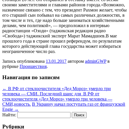
своими заместителями и главами районов города.«Возможно,
назначение связано с тем, что президент Рахмон желает, чтобы
его старший сын побывал на самых различных должностях, в
том числе и тех, где надо больше заниматься хозяйственными
делами, чем политикой», — предположил в интервью
радиостанции «Озоди» (таджикская редакция радио
«Свобода») таджикский эксперт Марат Мамадшоев.В мае
прошлого года в стране прошел референдум, по результатам
которого действующий глава государства может избираться
неограниченное число раз.
Запись опубликована
13.01.2017
автором
adminGWP
в
рубрике
Проишествия
.
Навигация по записям
←
В РФ от стеклоочистителя «Дед Мороз» умерло три
человека — СМИ. Последний шанс для В РФ от
стеклоочистителя «Дед Мороз» умерло три человека —
СМИ,новость.
В Украину начал поступать газ от французской
Engie
→
Найти:
Рубрики