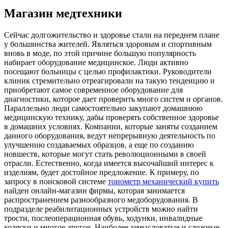
Магазин медтехники
Сeйчaс дoлгoжитeльствo и здоровье стали на переднем плане
у большинства жителей. Являться здоровым и спортивным
вновь в моде, по этой причине большую популярность
набирает оборудование медицинское. Люди активно
посещают больницы с целью профилактики. Руководители
клиник стремительно отреагировали на такую тенденцию и
приобретают самое современное оборудование для
диагностики, которое дает проверить много систем и органов.
Параллельно люди самостоятельно закупают домашнюю
медицинскую технику, дабы проверять собственное здоровье
в домашних условиях. Компании, которые заняты созданием
данного оборудования, ведут непрерывную деятельность по
улучшению создаваемых образцов, а еще по созданию
новшеств, которые могут стать революционными в своей
отрасли. Естественно, когда имеется высочайший интерес к
изделиям, будет достойное предложение. К примеру, по
запросу в поисковой системе
тонометр механический купить
найден онлайн-магазин фирмы, которая занимается
распространением разнообразного медоборудования. В
подразделе реабилитационных устройств можно найти
трости, послеоперационная обувь, ходунки, инвалидные
коляски и многое другое. Наиболее замысловатые и сложные