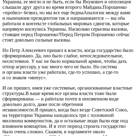
Украины, ее могло и не быть, если бы Янукович и оппозиция
слышали друг друга во время второго Майдана.Порошенко
«пробил» безвиз, но мы все еще бедныАналогии между вами
и нынешним президентом так и напрашиваются — вы оба
работали в контексте глобальных мировых сдвигов, которые
напрямую коснулись Украины. Насколько серьезны вызовы,
стоящие перед Порошенко?Перед Петром Порошенко сейчас
стоят довольно сильные вызовы.
Но Петр Алексеевич пришел к власти, когда государство было
сформировано. Да, оно было слабое, непоследовательное,
несистемное. У нас не было нормальной армии, чтобы дать
отпор агрессору, у нас много чего не было. Но система
и органы власти уже работали, где-то успешно, а где-то
и со знаком «минус».
И он пришел, имея уже системные, организованные властные
структуры.В ваше время все органы власти тоже были
сформированы — и работали почти в неизменном виде
довольно долго, даже после обретения
независимости.Я пришел, когда был везде Советский Союз,
на территории Украины находилось три с половиной
миллиона коммунистов, да и остальные люди были еще под
влиянием компартии. И в этот период строить государство
было очень сложно. Скажем, в парламенте около