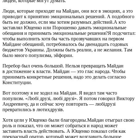
людей, которые могут думать.
Люди, которые приходят на Майдан, они все в эмоциях, а это
приводит к принятию эмоциональных решений. А подобного
быть не должно, если мы хотим разумных действий.А кто
заставлял Ющенко или Порошенко давать эмоциональные
обещания и принимать эмоциональные решения?Я подсчитал:
чтобы выполнить хотя бы часть прозвучавших на первом
Майдане обещаний, потребовалось бы двенадцать годовых
бюджетов Украины. Должны быть реалии, а не желания. Там
было много популизма, эйфории.
Перебор был очень большой. Нельзя превращать Майдан
в достижение к власти. Майдан — это глас народа. Чтобы
принимать конкретные решения, надо это делать согласно
Конституции.
Вот поэтому я не ходил на Майдан. Я видел там часто
популизм. «Любі друзі, любі друзі». Я потом говорил Виктору
Андреевичу, да и сейчас хочу повторить — любідрузі
превратились в лютихдрузів.
Хотя цели у Ющенко были благородны.Майдан отыграл свою
роль и показал, что он может собраться и народ может
заставить власть действовать. А Ющенко показал себя как
прекрасный оратор, который может возглавить большое