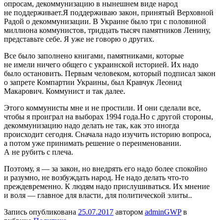
опросам, декоммунизацию в нынешнем виде народ
не поддерживает.Я поддерживаю закон, принятый Верховной
Радой о декоммунизации. В Украине было три с половиной
миллиона коммунистов, тридцать тысяч памятников Ленину,
представьте себе. Я уже не говорю о других.
Все было заполнено книгами, памятниками, которые
не имели ничего общего с украинской историей. Их надо
было остановить. Первым человеком, который подписал закон
о запрете Компартии Украины, был Кравчук Леонид
Макарович. Коммунист и так далее.
Этого коммунисты мне и не простили. И они сделали все,
чтобы я проиграл на выборах 1994 года.Но с другой стороны,
декоммунизацию надо делать не так, как это иногда
происходит сегодня. Сначала надо изучить историю вопроса,
а потом уже принимать решение о переименовании.
А не рубить с плеча.
Поэтому, я — за закон, но внедрять его надо более спокойно
и разумно, не возбуждать народ. Не надо делать что-то
преждевременно. К людям надо прислушиваться. Их мнение
и воля — главное для власти, для политической элиты..
Запись опубликована
25.07.2017
автором
adminGWP
в