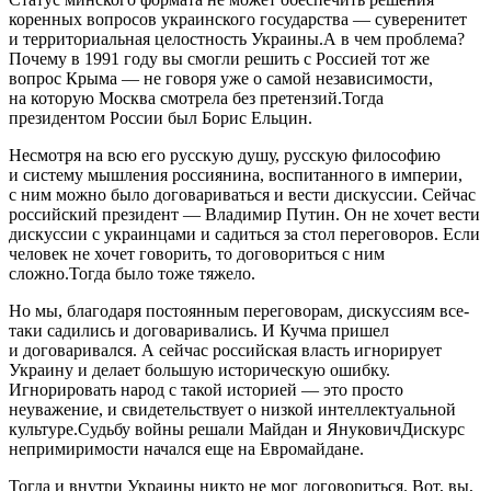
коренных вопросов украинского государства — суверенитет
и территориальная целостность Украины.А в чем проблема?
Почему в 1991 году вы смогли решить с Россией тот же
вопрос Крыма — не говоря уже о самой независимости,
на которую Москва смотрела без претензий.Тогда
президентом России был Борис Ельцин.
Несмотря на всю его русскую душу, русскую философию
и систему мышления россиянина, воспитанного в империи,
с ним можно было договариваться и вести дискуссии. Сейчас
российский президент — Владимир Путин. Он не хочет вести
дискуссии с украинцами и садиться за стол переговоров. Если
человек не хочет говорить, то договориться с ним
сложно.Тогда было тоже тяжело.
Но мы, благодаря постоянным переговорам, дискуссиям все-
таки садились и договаривались. И Кучма пришел
и договаривался. А сейчас российская власть игнорирует
Украину и делает большую историческую ошибку.
Игнорировать народ с такой историей — это просто
неуважение, и свидетельствует о низкой интеллектуальной
культуре.Судьбу войны решали Майдан и ЯнуковичДискурс
непримиримости начался еще на Евромайдане.
Тогда и внутри Украины никто не мог договориться. Вот, вы,