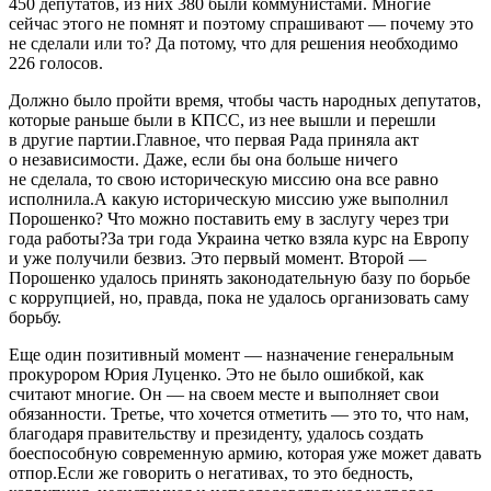
450 депутатов, из них 380 были коммунистами. Многие
сейчас этого не помнят и поэтому спрашивают — почему это
не сделали или то? Да потому, что для решения необходимо
226 голосов.
Должно было пройти время, чтобы часть народных депутатов,
которые раньше были в КПСС, из нее вышли и перешли
в другие партии.Главное, что первая Рада приняла акт
о независимости. Даже, если бы она больше ничего
не сделала, то свою историческую миссию она все равно
исполнила.А какую историческую миссию уже выполнил
Порошенко? Что можно поставить ему в заслугу через три
года работы?За три года Украина четко взяла курс на Европу
и уже получили безвиз. Это первый момент. Второй —
Порошенко удалось принять законодательную базу по борьбе
с коррупцией, но, правда, пока не удалось организовать саму
борьбу.
Еще один позитивный момент — назначение генеральным
прокурором Юрия Луценко. Это не было ошибкой, как
считают многие. Он — на своем месте и выполняет свои
обязанности. Третье, что хочется отметить — это то, что нам,
благодаря правительству и президенту, удалось создать
боеспособную современную армию, которая уже может давать
отпор.Если же говорить о негативах, то это бедность,