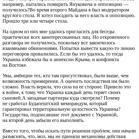
например, пытались помирить Януковича и оппозицию —
получилось?Во время второго Майдана я был модератором
круглого стола. Я хотел посадить за него власть и оппозицию.
Прошло три или четыре стола.
На одном из них мне удалось пригласить для беседы
практически всех заинтересованных лиц. Но откровенного
разговора не получилось, поскольку все закончилось
взаимными обвинениями. Попытки вывести какую-то линию
переговоров провалились. Если бы это удалось, то тогда
Украина избежала бы и аннексии Крыма, и конфликта
на Востоке.
Увы, амбиции тех, кто там присутствовал, были выше, чем
возможность примирения. А оценить последствия им было
сложно. Власть верила, что сила на ее стороне. Привело это
к войне, к тому, что Украина каждый день теряет своих
сыновей.А западные партнеры куда смотрели? Почему
не сработал Будапештский меморандум, который
гарантировал территориальную целостность Украины?
Государства, подписавшие этот документ с Украиной,
на второй день забыли его выполнять.
Вместо того, чтобы искать пути решения проблем, они начали
разъяснять, что, мол, мы не приняли механизмы действия