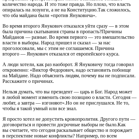
количество народа. И это тоже правда. Но плохо, что власть
опиралась на лозунги, а не на Конституцию.Так сложилось,
что оба майдана были «против Януковича».
Во время второго Янукович отказался уйти сразу — в этом
была причина скатывания страны в пропасть?Причины
Майданов — разные. Во время первого — это вмешательство
власти в выборы. Народ пришел и сказал — за нас
проголосовали, мы с этим не соглашаемся. Причина
второго — Янукович отказался от европейского курса.
А люди хотели, как раз наоборот. Я Януковичу тогда говорил
откровенно: «Виктор Федорович, надо остановить побоище
на Майдане. Надо объяснить людям, почему вы не подписали.
Расскажите о причинах.
Нельзя думать, что вы президент — царь и Бог. Народ может
в любой момент изменить свою позицию о власти. Сегодня —
любят, а завтра — изгоняют».Но он не прислушался. Не то,
чтобы я такой умный или все знал.
Я просто хотел не допустить кровопролития. Другого пути —
договориться и провести досрочные выборы не было.Как
вы считаете, что сегодня раскалывает общество и порождает
в перспективе новые конфликты? Например, по всем