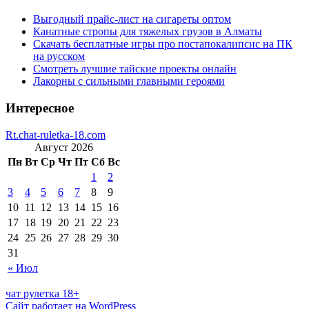
Выгодный прайс-лист на сигареты оптом
Канатные стропы для тяжелых грузов в Алматы
Скачать бесплатные игры про постапокалипсис на ПК
на русском
Смотреть лучшие тайские проекты онлайн
Лакорны с сильными главными героями
Интересное
Rt.chat-ruletka-18.com
Август 2026
Пн
Вт
Ср
Чт
Пт
Сб
Вс
1
2
3
4
5
6
7
8
9
10
11
12
13
14
15
16
17
18
19
20
21
22
23
24
25
26
27
28
29
30
31
« Июл
чат рулетка 18+
Сайт работает на WordPress