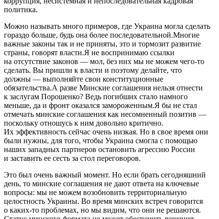
коррупция, несистемная и непоследовательная кадровая
политика.
Можно называть много примеров, где Украина могла сделать
гораздо больше, будь она более последовательной.Многие
важные законы так и не приняты, это и тормозит развитие
страны, говорят власти.Я не воспринимаю ссылки
на отсутствие законов — мол, без них мы не можем чего-то
сделать. Вы пришли к власти и поэтому делайте, что
должны — выполняйте свои конституционные
обязательства.А разве Минские соглашения нельзя отнести
к заслугам Порошенко? Ведь погибших стало намного
меньше, да и фронт оказался замороженным.Я бы не стал
отмечать минские соглашения как несомненный позитив —
поскольку отношусь к ним довольно критично.
Их эффективность сейчас очень низкая. Но в свое время они
были нужны, для того, чтобы Украина смогла с помощью
наших западных партнеров остановить агрессию России
и заставить ее сесть за стол переговоров.
Это был очень важный момент. Но если брать сегодняшний
день, то минские соглашения не дают ответа на ключевые
вопросы: мы не можем возобновить территориальную
целостность Украины. Во время минских встреч говорится
о каких-то проблемах, но мы видим, что они не решаются.
Статус минского формата не может обеспечить решения