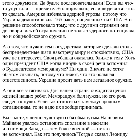
этого документа. Да будьте последовательными! Если вы что-
то упустили — примите. Это нормально, если люди хотят что-
то сделать. Америка избежала ядерной угрозы, потому что
Украина демонтировала 165 ракет, нацеленных на США.Это
решение способствовало тому, что с другими странами они
договорились об ограничении не только ядерного потенциала,
но и общевойскового оружия.
А о том, что нужно тем государствам, которые сделали столь
беспрецедентные шаги навстречу миру и спокойствию, США
уже не интересует. Своя рубашка оказалась ближе к телу. Хоть
один президент США когда-нибудь в своей речи вспомнил
о Будапештском меморандуме? Ни один. Значит, не хотят
об этом слышать, потому что знают, что это большая
ответственность.Украина просит дать нам летальное оружие.
А они все затягивают. Для нашей страны обходится ценой
жизней наших ребят. Меморандум был нужен, но его роль
сведена к нулю. Если так относиться к международным
соглашениям, то не надо их вообще принимать.
Вы знаете, я лично чувствую себя обманутым.На первом
Майдане удалось остановить сползание в насилие,
и о помощи Запада — тем более военной — никто
не вспоминал. Как это получилось?Тогда я сказал Леониду