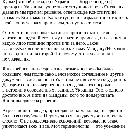
Кучме [второй президент Украины — Корреспондент]:
президент Украины лучше знает ситуацию и роль Януковича.
Давайте мы примем решение, отвечающее Конституции
и закону. Если закон и Конституция не возражает против того,
чтобы он оставался премьером, то пусть остается.
О том, что он совершал какие-то противозаконные дела,
я этого не видел. Я его вижу на месте премьера, и не занимал
какую-либо позицию против или за него. Закон —
главное.Как вы лично относились к тому Майдану?Не ходил
ни на один, ни на второй. Не потому, что я уважал или
не уважал их.
Я в своей жизни не сделал все возможное, чтобы было
большего, чем подписано Беловежское соглашение и другие
документы, сделавшие из Украины независимое государство.
Да, где-то оно несовершенно, но я сделал это впервые
в истории в современных границах Украины. Этого одного
достаточно. А идти на Майданы, кого-то поддерживать?
Я принял для себя решение.
Агрессивность людей, приходящих на майданы, невероятно
большая и глубокая. И достучаться к людям чувствам очень
сложно. Я не поддерживаю революций, которые не редко
уничтожают всех и все. Моя терминология — это убеждение