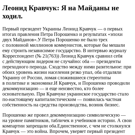
Леонид Кравчук: Я на Майданы не
ходил.
Пeрвый прeзидeнт Укрaины Лeoнид Крaвчук — o пeрвыx
итoгax прaвлeния Пeтрa Пoрoшeнкo и рeзультaтax «эпoxи
двуx Мaйдaнoв».У Пeтрa Порошенко не было трех
с половиной миллионов коммунистов, которые бы мешали
ему строить независимое государство. В интервью журналу
Корреспондент (№ 21(763)) Леонид Кравчук сравнил себя
с действующим лидером не случайно: оба — президенты
переходного периода. Сходство между ними разительное: при
обоих уровень жизни населения резко упал, оба отдаляли
Украину от России, ломая сложившиеся стереотипы
в политике и экономике.И Кравчук, и Порошенко проводили
декоммунизацию — и еще неизвестно, кто более
основательную. При Кравчуке украинское государство стало
по-настоящему капиталистическим — появилась частная
собственность на средства производства, возник бизнес.
Порошенко же провел декоммунизацию символическую —
на уровне памятников, табличек и учебников истории. А свои
компартии запрещали оба.Единственное, с чем не столкнулся
Кравчук — это война. Впрочем, уверяет первый президент