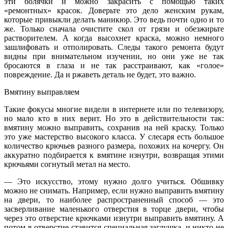
эти болячки и можно закрасить с помощью таких
«ремонтных» красок. Доверьте это дело женским рукам,
которые привыкли делать маникюр. Это ведь почти одно и то
же. Только сначала очистите скол от грязи и обезжирьте
растворителем. А когда высохнет краска, можно немного
зашлифовать и отполировать. Следы такого ремонта будут
видны при внимательном изу­чении, но они уже не так
бросаются в глаза и не так расстраивают, как «голое»
повреждение. Да и ржаветь деталь не будет, это важно.
Вмятину выправляем
Такие фокусы многие видели в интернете или по телевизору,
но мало кто в них верит. Но это в действительности так:
вмятину можно выправить, сохранив на ней краску. Только
это уже мастерство высокого класса. У слесаря есть большое
количество крючьев разного размера, похожих на кочергу. Он
аккуратно подбирается к вмятине изнутри, возвращая этими
крючьями согнутый метал на место.
— Это искусство, этому нужно долго учиться. Обшивку
можно не снимать. Например, если нужно выправить вмятину
на двери, то наиболее распространенный способ — это
засверливание маленького отверстия в торце двери, чтобы
через это отверстие крючками изнутри выправить вмятину. А
потом в отверстие ставится специальная заглушка, и никто не