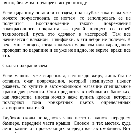
пятно, бельмом торчащее в ясную погоду.
Если царапину оставили гвоздем, она глубже лака и вы уже
можете почувствовать ее ногтем, то заполировать ее не
получится. Восстановление такого повреждения
лакокрасочного покрытия — целый процесс со своей
технологией, пусть это сделают в мастерской. Там все
начинается с влажной шлифовки, в эти дебри не полезем. В
рекламные видео, когда каким-то маркером или карандашом
проводят по царапине и ее уже не видно, не верьте, враки все
это.
Сколы подкрашиваем
Если машина уже старенькая, вам не до жиру, лишь бы не
оставить очаг повреждения, который неминуемо начнет
ржаветь, то купите в автомобильном магазине специальные
краски для ремонта. Они продаются в небольших баночках,
как лекарства, иногда можно даже купить краски, которые
повторяют тона конкретных цветов определенных
автопроизводителей.
Глубокие сколы попадаются чаще всего на капоте, переднем
бампере, передней части крыши. Словом, в тех местах, куда
летят камни от проезжающих впереди вас автомобилей. Вот