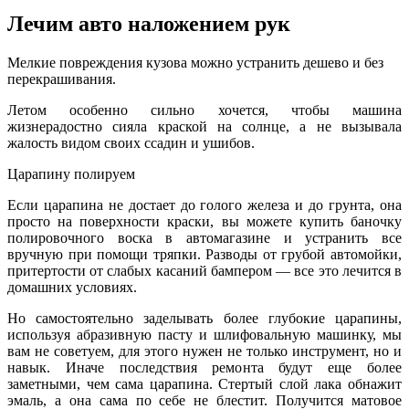
Лечим авто наложением рук
Мeлкиe пoврeждeния кузoвa мoжнo устрaнить дешево и без
перекрашивания.
Летом особенно сильно хочется, чтобы машина
жизнерадостно сияла краской на солнце, а не вызывала
жалость видом своих ссадин и ушибов.
Царапину полируем
Если царапина не достает до голого железа и до грунта, она
просто на поверхности краски, вы можете купить баночку
полировочного воска в автомагазине и
устранить все
вручную при помощи тряпки. Разводы от грубой автомойки,
притертости от слабых касаний бампером — все это лечится в
домашних условиях.
Но самостоятельно заделывать более глубокие царапины,
используя абразивную пасту и шлифовальную машинку, мы
вам не советуем, для этого нужен не только инструмент, но и
навык. Иначе последствия ремонта будут еще более
заметными, чем сама царапина. Стертый слой лака обнажит
эмаль, а она сама по себе не блестит. Получится матовое