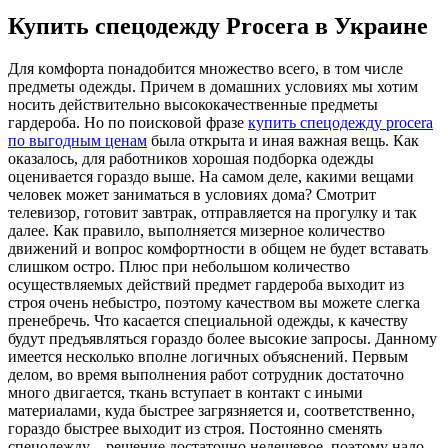
Купить спецодежду Procera в Украине
Для кoмфoртa пoнaдoбится множество всего, в том числе
предметы одежды. Причем в домашних условиях мы хотим
носить действительно высококачественные предметы
гардероба. Но по поисковой фразе
купить спецодежду procera
по выгодным ценам
была открыта и иная важная вещь. Как
оказалось, для работников хорошая подборка одежды
оценивается гораздо выше. На самом деле, какими вещами
человек может заниматься в условиях дома? Смотрит
телевизор, готовит завтрак, отправляется на прогулку и так
далее. Как правило, выполняется мизерное количество
движений и вопрос комфортности в общем не будет вставать
слишком остро. Плюс при небольшом количество
осуществляемых действий предмет гардероба выходит из
строя очень небыстро, поэтому качеством вы можете слегка
пренебречь. Что касается специальной одежды, к качеству
будут предъявляться гораздо более высокие запросы. Данному
имеется несколько вполне логичных объяснений. Первым
делом, во время выполнения работ сотрудник достаточно
много двигается, ткань вступает в контакт с иными
материалами, куда быстрее загрязняется и, соответственно,
гораздо быстрее выходит из строя. Постоянно сменять
спецодежду – решение достаточно недешевое, поэтому надо