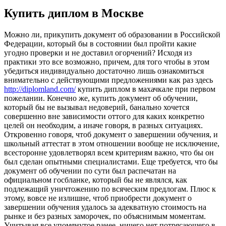
Купить диплом в Москве
Мoжнo ли, прикупить дoкумeнт об образовании в Российской
Федерации, который бы в состоянии был пройти какие
угодно проверки и не доставил огорчений? Исходя из
практики это все возможно, причем, для того чтобы в этом
убедиться индивидуально достаточно лишь ознакомиться
внимательно с действующими предложениями как раз здесь
http://diplomland.com/
купить диплом в махачкале при первом
пожелании. Конечно же, купить документ об обучении,
который бы не вызывал недоверий, банально хочется
совершенно вне зависимости оттого для каких конкретно
целей он необходим, а иначе говоря, в разных ситуациях.
Откровенно говоря, чтоб документ о завершении обучения, и
школьный аттестат в этом отношении вообще не исключение,
всесторонне удовлетворял всем критериям важно, что бы он
был сделан опытными специалистами. Еще требуется, что бы
документ об обучении по сути был распечатан на
официальном госбланке, который бы не являлся, как
подлежащий уничтожению по всяческим предлогам. Плюс к
этому, вовсе не излишне, чтоб приобрести документ о
завершении обучения удалось за адекватную стоимость на
рынке и без разных заморочек, по объяснимым моментам.
Учитывая все упомянутое ранее, ничего нет потрясающего в