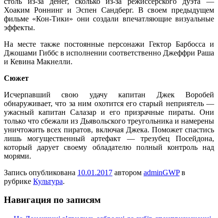
столь из-за денег, сколько из-за режиссерского дуэта —
Хоаким Роннинг и Эспен Сандберг. В своем предыдущем
фильме «Кон-Тики» они создали впечатляющие визуальные
эффекты.
На месте также постоянные персонажи Гектор Барбосса и
Джошами Гиббс в исполнении соответственно Джеффри Раша
и Кевина Макнелли.
Сюжет
Исчерпавший свою удачу капитан Джек Воробей
обнаруживает, что за ним охотится его старый неприятель —
ужасный капитан Салазар и его призрачные пираты. Они
только что сбежали из Дьявольского треугольника и намерены
уничтожить всех пиратов, включая Джека. Поможет спастись
лишь могущественный артефакт — трезубец Посейдона,
который дарует своему обладателю полный контроль над
морями.
Запись опубликована
10.01.2017
автором
adminGWP
в
рубрике
Культура
.
Навигация по записям