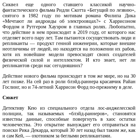
Сиквел еще одного ставшего классикой научно-
фантастического фильма Ридли Скотта «Бегущий по лезвию»,
снятого в 1982 году по мотивам романа Филипа Дика
«Мечтают ли андроиды об электроовцах?» с Харрисоном
Фордом и Рутгером Хауэром в главных ролях. Любопытно,
что действие в нем происходит в 2019 году, от которого нас
отделяет всего пару лет. Там пытаются сосуществовать люди и
репликанты — продукт генной инженерии, которые внешне
неотличимы от людей, но находятся на положении их рабов,
хотя их новейшие модели превосходят своих создателей
физической силой и интеллектом. И кто знает, нет ли
репликантов среди нас сегодняшних?
Действие нового фильма происходит в том же мире, но на 30
лет позже. На сей раз в роли блэйд-раннера красавчик Райан
Гослинг, но и 74-летний Харрисон Форд по-прежнему в деле.
Сюжет
Детективу Кею из специального отдела лос-анджелесской
полиции, так называемых «блэйд-раннеров», становятся
известны данные, способные повергнуть в хаос остатки
человечества. Это открытие вынуждает его отправиться на
поиски Рика Декарда, который 30 лет назад был таким же, как
и сам Кей, — охотником за беглыми репликантами.