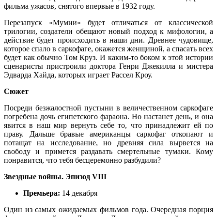
фильма ужасов, снятого впервые в 1932 году.
Перезапуск «Мумии» будет отличаться от классической
трилогии, создатели обещают новый подход к мифологии, а
действие будет происходить в наши дни. Древнее чудовище,
которое спало в саркофаге, окажется женщиной, а спасать всех
будет как обычно Том Круз. И каким-то боком к этой истории
сценаристы пристроили доктора Генри Джекилла и мистера
Эдварда Хайда, которых играет Рассел Кроу.
Сюжет
Посреди безжалостной пустыни в величественном саркофаге
погребена дочь египетского фараона. Но настанет день, и она
явится в наш мир вернуть себе то, что принадлежит ей по
праву. Дальше бравые американцы саркофаг откопают и
потащат на исследование, но древняя сила вырвется на
свободу и примется раздавать смертельные тумаки. Кому
понравится, что тебя бесцеремонно разбудили?
Звездные войны. Эпизод VIII
Премьера:
14 декабря
Один из самых ожидаемых фильмов года. Очередная порция