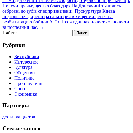
←
На Донеччині з’явились озброєні до зубів спецпризначенці.
Получи преимущество благодаря На Донеччині з’явились
озброєні до зубів спецпризначенці.
Прокуратура Киева
подозревает директора санатория в хищении денег на
реабилитацию бойцов АТО. Неожиданная новость о новости
за последний час.
→
Найти:
Рубрики
Без рубрики
Интересное
Культура
Общество
Политика
Проишествия
Спорт
Экономика
Партнеры
доставка цветов
Свежие записи