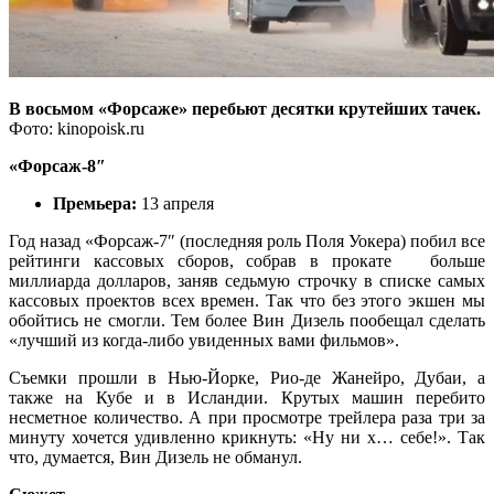
В восьмом «Форсаже» перебьют десятки крутейших тачек.
Фото: kinopoisk.ru
«Форсаж-8″
Премьера:
13 апреля
Год назад «Форсаж-7″ (последняя роль Поля Уокера) побил все
рейтинги кассовых сборов, собрав в прокате больше
миллиарда долларов, заняв седьмую строчку в списке самых
кассовых проектов всех времен. Так что без этого экшен мы
обойтись не смогли. Тем более Вин Дизель пообещал сделать
«лучший из когда-либо увиденных вами фильмов».
Съемки прошли в Нью-Йорке, Рио-де Жанейро, Дубаи, а
также на Кубе и в Исландии. Крутых машин перебито
несметное количество. А при просмотре трейлера раза три за
минуту хочется удивленно крикнуть: «Ну ни х… себе!». Так
что, думается, Вин Дизель не обманул.