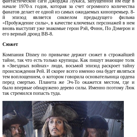
фантастической саги Джорджа Лукаса, запущенной им еще в
начале 1970-х годов, которая за счет огромного количества
фанатов делает ее одной из самых ожидаемых кинопремьер. 8-
й эпизод является сиквелом предыдущего фильма
«Пробуждение силы», в качестве ключевых персонажей в нем
вновь выступят уже знакомые герои Рэй, Финн, По Дэмерон и
его верный дроид BB-8.
Сюжет
Компания Disney по привычке держит сюжет в строжайшей
тайне, так что есть только крупицы. Как пишут знающие толк
в «Звездных войнах» люди, восьмой эпизод раскроет тайну
происхождения Рей. И скорее всего именно она будет являться
тем воплощением, о котором говорила основательница ордена
перед смертью. Планета же Эч-То окажется местом, где и
было впервые обнаружено дерево силы. Именно поэтому Люк
так стремился попасть туда.