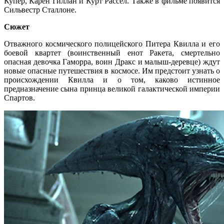
Купер, Карен Гиллан и Курт Рассел. Также в фильме появится
Сильвестр Сталлоне.
Сюжет
Отважного космического полицейского Питера Квилла и его
боевой квартет (воинственный енот Ракета, смертельно
опасная девочка Гаморра, воин Дракс и малыш-деревце) ждут
новые опасные путешествия в космосе. Им предстоит узнать о
происхождении Квилла и о том, каково истинное
предназначение сына принца великой галактической империи
Спартов.