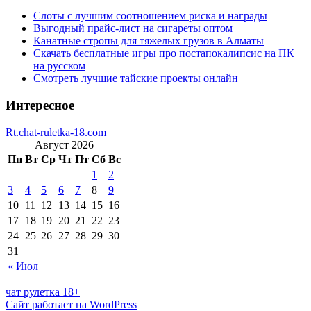
Слоты с лучшим соотношением риска и награды
Выгодный прайс-лист на сигареты оптом
Канатные стропы для тяжелых грузов в Алматы
Скачать бесплатные игры про постапокалипсис на ПК
на русском
Смотреть лучшие тайские проекты онлайн
Интересное
Rt.chat-ruletka-18.com
Август 2026
Пн
Вт
Ср
Чт
Пт
Сб
Вс
1
2
3
4
5
6
7
8
9
10
11
12
13
14
15
16
17
18
19
20
21
22
23
24
25
26
27
28
29
30
31
« Июл
чат рулетка 18+
Сайт работает на WordPress