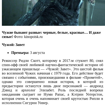
Чужие бывают разные: черные, белые, красные… И даже
сизые!
Фото: kinopoisk.ru
Чужой: Завет
Премьера:
3 августа
Режиссер Ридли Скотт, которому в 2017-м стукнет 80, снял
спин-офф своей любимой научно-фантастической истории об
ужасающем пришельце — «Чужой: Завет». Это шестой фильм
во вселенной Чужих начиная с 1979 года. Его действие будет
связано с событиями, произошедшими в фильме «Прометей»,
однако это совершенно новая история, в которой из
предыстории останутся лишь двое персонажей — андроид
Дэвид и археолог Элизабет. Роль последней вопреки
ожиданиям сыграет не Нуми Рапас, а Кэтрин Уотерстон,
которая очень и очень напоминает своей крутостью Рипли в
исполнении Сигурни Уивер.