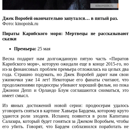
Джек Воробей окончательно запутался… в пятый раз.
Фото: kinopoisk.ru
Пираты Карибского моря: Мертвецы не рассказывают
сказки
Премьера:
25 мая
Весна подарит нам долгожданную пятую часть «Пиратов
Карибского моря», которую ожидали еще в конце 2015-го, но
из-за финансовых проблем премьера отложилась на целых два
года. Страшно подумать, но Джек Воробей дарит нам свои
ужимочки уже 14 лет! Некоторые его фанаты считают, что
продолжениями продюсеры убивают хороший фильм, но пока
Джонни Депп и Орландо Блум соглашаются сниматься, это
имеет смысл.
Из явных достижений новой серии: продюсерам удалось
уговорить сняться в картине Хавьера Бардема, которому круто
удаются роли злодеев. Испанец появится в роли Капитана
Салазара, который будет гоняться за Джеком Воробьем, чтобы
его убить. Говорят, что Бардем соблазнился поработать не