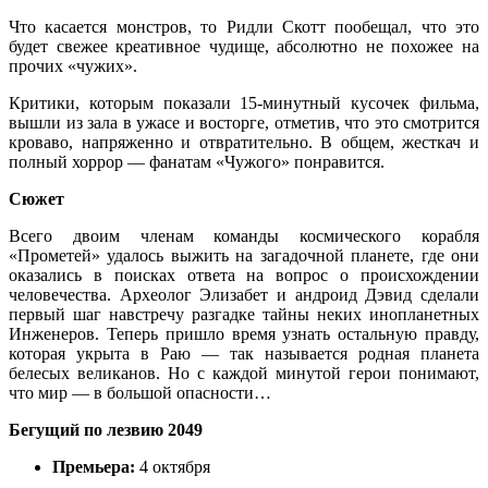
Что касается монстров, то Ридли Скотт пообещал, что это
будет свежее креативное чудище, абсолютно не похожее на
прочих «чужих».
Критики, которым показали 15-минутный кусочек фильма,
вышли из зала в ужасе и восторге, отметив, что это смотрится
кроваво, напряженно и отвратительно. В общем, жесткач и
полный хоррор — фанатам «Чужого» понравится.
Сюжет
Всего двоим членам команды космического корабля
«Прометей» удалось выжить на загадочной планете, где они
оказались в поисках ответа на вопрос о происхождении
человечества. Археолог Элизабет и андроид Дэвид сделали
первый шаг навстречу разгадке тайны неких инопланетных
Инженеров. Теперь пришло время узнать остальную правду,
которая укрыта в Раю — так называется родная планета
белесых великанов. Но с каждой минутой герои понимают,
что мир — в большой опасности…
Бегущий по лезвию 2049
Премьера:
4 октября