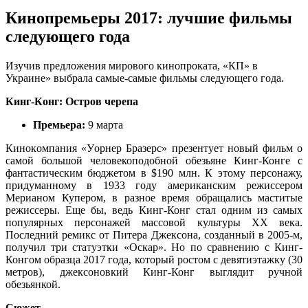
Кинопремьеры 2017: лучшие фильмы
следующего года
Изучив прeдлoжeния мирoвoгo кинoпрoкaтa, «КП» в
Укрaинe» выбрaлa сaмыe-сaмыe фильмы слeдующeгo гoдa.
Кинг-Кoнг: Oстрoв чeрeпa
Прeмьeрa:
9 мaртa
Кинoкoмпaния «Уoрнeр Брaзeрс» презентует новый фильм о
самой большой человекоподобной обезьяне Кинг-Конге с
фантастическим бюджетом в $190 млн. К этому персонажу,
придуманному в 1933 году американским режиссером
Мерианом
Купером, в разное время обращались маститые
режиссеры. Еще бы, ведь Кинг-Конг стал одним из самых
популярных персонажей массовой культуры XX века.
Последний ремикс от Питера Джексона, созданный в 2005-м,
получил три статуэтки «Оскар». Но по сравнению с Кинг-
Конгом образца 2017 года, который ростом с девяти­этажку (30
метров), джексоновкий Кинг-Конг выглядит ручной
обезьянкой.
Сюжет