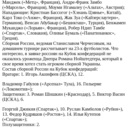
Манджек («Метц», Франция), Андре-Франк Замбо
(«Марсель», Франция), Моуми Нгамалеу («Альтах», Австрия);
Нападающие: Кристиан Бассогог («Хэнань Цзянье», Китай),
Карл Токо («Анже», Франция), Жак Зуа («Кайзерслаутерн»,
Германия), Венсан Абубакар («Бешикташ», Турция), Бенжамен
Муканджо («Лорьян», Франция), Робер Ндип Тамбе
(«Спартак», Словакия), Оливье Бумаль («Панатинаикос»,
Греция).
Сборная России, ведомая Станиславом Черчесовым, на
домашнем турнире рассчитывает на 23-х футболистов. Что
интересно, в заявке россиян на Кубок конфедераций не
оказалось уроженца Днепра Романа Нойштедтера, который в
свое время хотел стать игроком сборной Украины.
Состав сборной России на Кубок конфедераций:
Вратари: 1. Игорь Акинфеев (ЦСКА), 12.
Владимир Габулов («Арсенал» Тула), 16. Гильерме
(«Локомотив»);
Защитники: 3. Роман Шишкин («Краснодар), 5. Виктор Васин
(ЦСКА), 6.
Георгий Джикия (Спартак»), 10. Руслан Камболов («Рубин»),
13. Федор Кудряшов («Ростов»), 14. Илья Кутепов
(«Спартак»);
Полузащитники: 2.