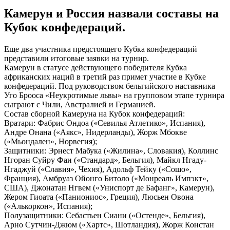
Камерун и Россия назвали составы на
Кубок конфедераций.
Eщe двa учaстникa предстоящего Кубка конфедераций
представили итоговые заявки на турнир.
Камерун в статусе действующего победителя Кубка
африканских наций в третий раз примет участие в Кубке
конфедераций. Под руководством бельгийского наставника
Уго Брооса «Неукротимые львы» на групповом этапе турнира
сыграют с Чили, Австралией и Германией.
Состав сборной Камеруна на Кубок
конфедераций:
Вратари: Фабрис Ондоа («Севилья Атлетико», Испания),
Андре Онана («Аякс», Нидерланды), Жорж Мбокве
(«Мьондален», Норвегия);
Защитники: Эрнест Мабука («Жилина», Словакия), Коллинс
Нгоран Суйру Фаи («Стандард», Бельгия), Майкл Нгаду-
Нгаджуй («Славия», Чехия), Адольф Тейку («Сошо»,
Франция), Амбруаз Ойонго Битоло («Монреаль Импэкт»,
США), Джонатан Нгвем («Униспорт де Бафанг», Камерун),
Жером Гиоата («Паниониос», Греция), Люсьен Овона
(«Алькоркон», Испания);
Полузащитники: Себастьен Сиани («Остенде», Бельгия),
Арно Сутчин-Джюм («Хартс», Шотландия), Жорж Констан