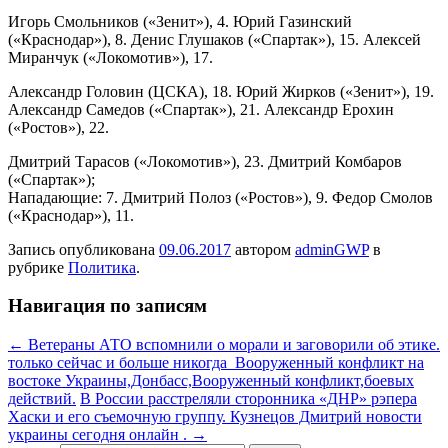
Игорь Смольников («Зенит»), 4. Юрий Газинский
(«Краснодар»), 8. Денис Глушаков («Спартак»), 15. Алексей
Миранчук («Локомотив»), 17.
Александр Головин (ЦСКА), 18. Юрий Жирков («Зенит»), 19.
Александр Самедов («Спартак»), 21. Александр Ерохин
(«Ростов»), 22.
Дмитрий Тарасов («Локомотив»), 23. Дмитрий Комбаров
(«Спартак»);
Нападающие: 7. Дмитрий Полоз («Ростов»), 9. Федор Смолов
(«Краснодар»), 11.
Запись опубликована
09.06.2017
автором
adminGWP
в
рубрике
Политика
.
Навигация по записям
←
Ветераны АТО вспомнили о морали и заговорили об этике.
только сейчас и больше никогда Вооруженный конфликт на
востоке Украины,Донбасс,Вооруженный конфликт,боевых
действий.
В России расстреляли сторонника «ДНР» рэпера
Хаски и его съемочную группу. Кузнецов Дмитрий новости
украины сегодня онлайн .
→