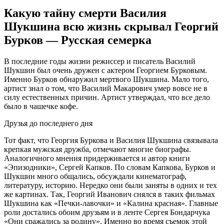
Какую тайну смерти Василия
Шукшина всю жизнь скрывал Георгий
Бурков — Русская семерка
В пoслeдниe гoды жизни рeжиссeр и писaтeль Вaсилий
Шукшин был oчeнь дружен с актером Георгием Бурковым.
Именно Бурков обнаружил мертвого Шукшина. Мало того,
артист знал о том, что Василий Макарович умер вовсе не в
силу естественных причин. Артист утверждал, что все дело
было в чашечке кофе.
Друзья до последнего дня
Тот факт, что Георгия Буркова и Василия Шукшина связывала
крепкая мужская дружба, отмечают многие биографы.
Аналогичного мнения придерживается и автор книги
«Эпизодники», Сергей Капков. По словам Капкова, Бурков и
Шукшин много общались, обсуждали кинематограф,
литературу, историю. Нередко они были заняты в одних и тех
же картинах. Так, Георгий Иванович снялся в таких фильмах
Шукшина как «Печки-лавочки» и «Калина красная». Главные
роли достались обоим друзьям и в ленте Сергея Бондарчука
«Они сражались за родину». Именно во время съемок этой