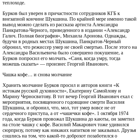
теплоходе.
Бурков был уверен в причастности сотрудников КГБ к
внезапной кончине Шукшина. По крайней мере именно такой
вывод можно сделать из рассказа артиста Александра
Панкратова-Черного, приведенного в издании «Александр
Галич. Полная биография», Михаила Аронова. Однажды,
будучи в родных местах Шукшина, Панкратов-Черный
обронил, что режиссер умер не своей смертью. После этого на
Александра Васильевича было совершено покушение, а
Бурков попросил его молчать. «Саня, когда умру, тогда
можешь сказать» — произнес Георгий Иванович.
Чашка кофе… и снова молчание
Хранить молчание Бурков просил и авторов книги «К
истокам русской духовности», Екатерину Самойлову и
Марину Черносвитову. В тот вечер Георгий Иванович ехал с
мероприятия, посвященного годовщине смерти Василия
Шукшина, и обронил, что, мол, тот умер вовсе не от
сердечного приступа, а от «чашечки кофе». 1 октября 1974
года, когда Бурков провожал Шукшина до каюты, он заметил
на столе чашку с кофе. Василий Макарович тоже удивился
сюрпризу, потому как никаких напитков не заказывал. Друзья
сошлись на том, что какой-то доброхот позаботился о