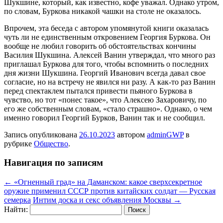
Шукшине, который, как известно, кофе уважал. Однако утром,
по словам, Буркова никакой чашки на столе не оказалось.
Впрочем, эта беседа с автором упомянутой книги оказалась
чуть ли не единственным откровением Георгия Буркова. Он
вообще не любил говорить об обстоятельствах кончины
Василия Шукшина. Алексей Ванин утверждал, что много раз
приглашал Буркова для того, чтобы вспомнить о последних
дня жизни Шукшина. Георгий Иванович всегда давал свое
согласие, но на встречу не явился ни разу. А как-то раз Ванин
перед спектаклем пытался привести пьяного Буркова в
чувство, но тот «понес такое», что Алексею Захаровичу, по
его же собственным словам, «стало страшно». Однако, о чем
именно говорил Георгий Бурков, Ванин так и не сообщил.
Запись опубликована
26.10.2023
автором
adminGWP
в
рубрике
Общество
.
Навигация по записям
←
«Огненный град» на Даманском: какое сверхсекретное
оружие применил СССР против китайских солдат — Русская
семерка
Интим доска и секс объявления Москвы
→
Найти: