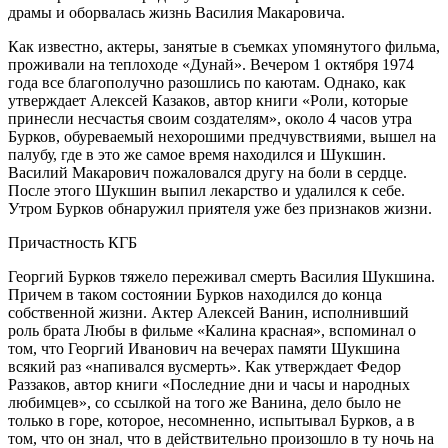
драмы и оборвалась жизнь Василия Макаровича.
Как известно, актеры, занятые в съемках упомянутого фильма,
проживали на теплоходе «Дунай». Вечером 1 октября 1974
года все благополучно разошлись по каютам. Однако, как
утверждает Алексей Казаков, автор книги «Роли, которые
принесли несчастья своим создателям», около 4 часов утра
Бурков, обуреваемый нехорошими предчувствиями, вышел на
палубу, где в это же самое время находился и Шукшин.
Василий Макарович пожаловался другу на боли в сердце.
После этого Шукшин выпил лекарство и удалился к себе.
Утром Бурков обнаружил приятеля уже без признаков жизни.
Причастность КГБ
Георгий Бурков тяжело переживал смерть Василия Шукшина.
Причем в таком состоянии Бурков находился до конца
собственной жизни. Актер Алексей Ванин, исполнивший
роль брата Любы в фильме «Калина красная», вспоминал о
том, что Георгий Иванович на вечерах памяти Шукшина
всякий раз «напивался вусмерть». Как утверждает Федор
Раззаков, автор книги «Последние дни и часы и народных
любимцев», со ссылкой на того же Ванина, дело было не
только в горе, которое, несомненно, испытывал Бурков, а в
том, что он знал, что в действительно произошло в ту ночь на