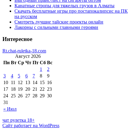
Выгодный прайс-лист на сигареты оптом
Канатные стропы для тяжелых грузов в Алматы
Скачать бесплатные игры про постапокалипсис на ПК
на русском
Смотреть лучшие тайские проекты онлайн
Лакорны с сильными главными героями
Интересное
Rt.chat-ruletka-18.com
Август 2026
Пн
Вт
Ср
Чт
Пт
Сб
Вс
1
2
3
4
5
6
7
8
9
10
11
12
13
14
15
16
17
18
19
20
21
22
23
24
25
26
27
28
29
30
31
« Июл
чат рулетка 18+
Сайт работает на WordPress