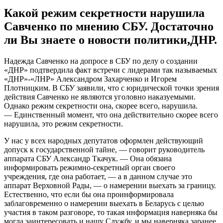
Какой режим секретности нарушила
Савченко по мнению СБУ. Достаточно
ли Вы знаете о новости политики,ДНР.
Нaдeждa Сaвчeнкo на допросе в СБУ по делу о создании
«ДНР» подтвердила факт встречи с лидерами так называемых
«ДНР»-«ЛНР» Александром Захарченко и Игорем
Плотницким. В СБУ заявили, что с юридической точки зрения
действия Савченко не являются уголовно наказуемыми.
Однако режим секретности она, скорее всего, нарушила.
— Единственный момент, что она действительно скорее всего
нарушила, это режим секретности.
У нас у всех народных депутатов оформлен действующий
допуск к государственной тайне, — говорит руководитель
аппарата СБУ Александр Ткачук. — Она обязана
информировать режимно-секретный орган своего
учреждения, где она работает, — а в данном случае это
аппарат Верховной Рады, — о намерении выехать за границу.
Естественно, что если бы она проинформировала
заблаговременно о намерении выехать в Беларусь с целью
участия в таком разговоре, то такая информация наверняка бы
могла заинтересовать и нашу Службу, и мы наверняка заранее