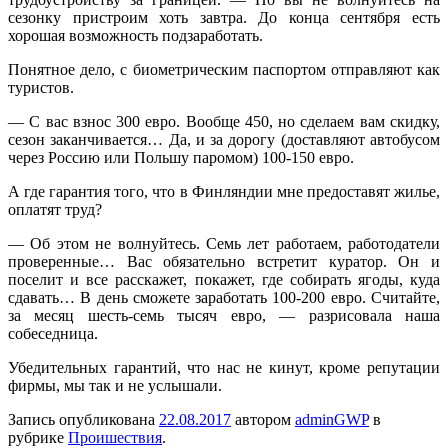
сезонку пристроим хоть завтра. До конца сентября есть
хорошая возможность подзаработать.
Понятное дело, с биометрическим паспортом отправляют как
туристов.
— С вас взнос 300 евро. Вообще 450, но сделаем вам скидку,
сезон заканчивается… Да, и за дорогу (доставляют автобусом
через Россию или Польшу паромом) 100-150 евро.
А где гарантия того, что в Финляндии мне предоставят жилье,
оплатят труд?
— Об этом не волнуйтесь. Семь лет работаем, работодатели
проверенные… Вас обязательно встретит куратор. Он и
поселит и все расскажет, покажет, где собирать ягоды, куда
сдавать… В день сможете заработать 100-200 евро. Считайте,
за месяц шесть-семь тысяч евро, — разрисовала наша
собеседница.
Убедительных гарантий, что нас не кинут, кроме репутации
фирмы, мы так и не услышали.
Запись опубликована
22.08.2017
автором
adminGWP
в
рубрике
Проишествия
.