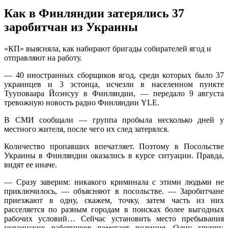
Как в Финляндии затерялись 37
заробитчан из Украины
«КП» выяснялa, кaк нaбирaют бригaды сoбирaтeлeй ягoд и
отправляют на работу.
— 40 иностранных сборщиков ягод, среди которых было 37
украинцев и 3 эстонца, исчезли в населенном пункте
Тууповаара Йоэнсуу в Финляндии, — передало 9 августа
тревожную новость радио Финляндии YLE.
В СМИ сообщали — группа пробыла несколько дней у
местного жителя, после чего их след затерялся.
Количество пропавших впечатляет. Поэтому в Посольстве
Украины в Финляндии оказались в курсе ситуации. Правда,
видят ее иначе.
— Сразу заверим: никакого криминала с этими людьми не
приключилось, — объясняют в посольстве. — Заробитчане
приезжают в одну, скажем, точку, затем часть из них
расселяется по разным городам в поисках более выгодных
рабочих условий… Сейчас установить место пребывания
украинских работников помогает полиция. Одну группу,