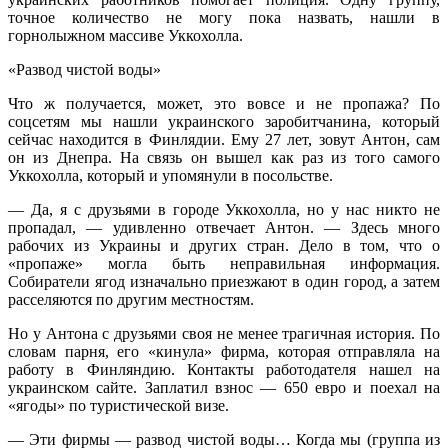
точное количество не могу пока назвать, нашли в
горнолыжном массиве Уккохолла.
«Развод чистой воды»
Что ж получается, может, это вовсе и не пропажа? По
соцсетям мы нашли украинского заробитчанина, который
сейчас находится в Финлядии. Ему 27 лет, зовут Антон, сам
он из Днепра. На связь он вышел как раз из того самого
Уккохолла, который и упомянули в посольстве.
— Да, я с друзьями в городе Уккохолла, но у нас никто не
пропадал, — удивленно отвечает Антон. — Здесь много
рабочих из Украины и других стран. Дело в том, что о
«пропаже» могла быть неправильная информация.
Собиратели ягод изначально приезжают в один город, а затем
расселяются по другим местностям.
Но у Антона с друзьями своя не менее трагичная история. По
словам парня, его «кинула» фирма, которая отправляла на
работу в Финляндию. Контакты работодателя нашел на
украинском сайте. Заплатил взнос — 650 евро и поехал на
«ягоды» по туристической визе.
— Эти фирмы — развод чистой воды… Когда мы (группа из