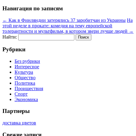
Навигация по записям
←
Как в Финляндии затерялись 37 заробитчан из Украины
На
этой неделе в прокате: комедия на тему европейской
толерантности и мультфильм, в котором звери лучше людей
→
Найти:
Рубрики
Без рубрики
Интересное
Культура
Общество
Политика
Проишествия
Спорт
Экономика
Партнеры
доставка цветов
Свежие записи