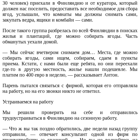
30 человек) приехали в Финляндию и от куратора, который
должен нас поселить, предоставить все необходимое для сбора
ягод, услышали, что комнаты мы должны снимать сами,
закупать ведра, ящики и комбайн — сами.
После такого группа разбрелась по всей Финляндии в поисках
жилья и плантаций, где можно собирать ягоды. Часть
обманутых уехали домой.
— Мы сейчас вчетвером снимаем дом… Места, где можно
собирать ягоды, сами ищем, собираем, сдаем в пункты
приема. Кстати, с нами были еще ребята, но они переехали
где-то в другую местность, жилье нашли подешевле. Мы
платим по 400 евро в неделю, — рассказывает Антон.
Парень пытался связаться с фирмой, которая его отправляла
на работу, но на его звонки никто не ответил.
Устраиваемся на работу
Мы решили проверить на себе и отправились
трудоустраиваться в Финляндию на сезонную работу.
— Что ж вы так поздно обратились, две недели назад группу
отправили, — отвечает консультант одной из фирм по
трудоустройству за границей. — Но вы не волнуйтесь на