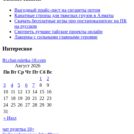
Выгодный прайс-лист на сигареты оптом
Канатные стропы для тяжелых грузов в Алматы
Скачать бесплатные игры про постапокалипсис на ПК
на русском
Смотреть лучшие тайские проекты онлайн
Лакорны с сильными главными героями
Интересное
Rt.chat-ruletka-18.com
Август 2026
Пн
Вт
Ср
Чт
Пт
Сб
Вс
1
2
3
4
5
6
7
8
9
10
11
12
13
14
15
16
17
18
19
20
21
22
23
24
25
26
27
28
29
30
31
« Июл
чат рулетка 18+