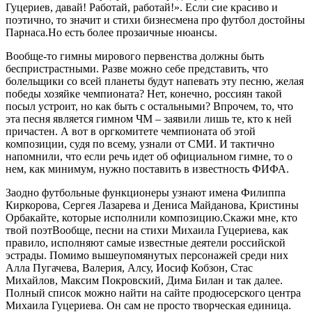
Гуцериев, давай! Работай, работай!». Если сие красиво и
поэтично, то значит и стихи бизнесмена про футбол достойны
Парнаса.Но есть более прозаичные нюансы.
Вообще-то гимны мирового первенства должны быть
беспристрастными. Разве можно себе представить, что
болельщики со всей планеты будут напевать эту песню, желая
победы хозяйке чемпионата? Нет, конечно, россиян такой
посыл устроит, но как быть с остальными? Впрочем, то, что
эта песня является гимном ЧМ – заявили лишь те, кто к ней
причастен. А вот в оргкомитете чемпионата об этой
композиции, судя по всему, узнали от СМИ. И тактично
напомнили, что если речь идет об официальном гимне, то о
нем, как минимум, нужно поставить в известность ФИФА.
Заодно футбольные функционеры узнают имена Филиппа
Киркорова, Сергея Лазарева и Дениса Майданова, Кристины
Орбакайте, которые исполнили композицию.Скажи мне, кто
твой поэтВообще, песни на стихи Михаила Гуцериева, как
правило, исполняют самые известные деятели российской
эстрады. Помимо вышеупомянутых персонажей среди них
Алла Пугачева, Валерия, Алсу, Иосиф Кобзон, Стас
Михайлов, Максим Покровский, Дима Билан и так далее.
Полный список можно найти на сайте продюсерского центра
Михаила Гуцериева. Он сам не просто творческая единица.