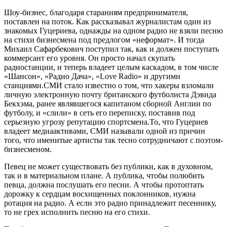
Шоу-бизнес, благодаря стараниям предпринимателя,
поставлен на поток. Как рассказывал журналистам один из
знакомых Гуцериева, однажды на одном радио не взяли песню
на стихи бизнесмена под предлогом «неформат». И тогда
Михаил Сафарбекович поступил так, как и должен поступать
коммерсант его уровня. Он просто начал скупать
радиостанции, и теперь владеет целым каскадом, в том числе
«Шансон», «Радио Дача», «Love Radio» и другими
станциями.СМИ стало известно о том, что хакеры взломали
личную электронную почту британского футболиста Дэвида
Бекхэма, ранее являвшегося капитаном сборной Англии по
футболу, и «слили» в сеть его переписку, поставив под
серьезную угрозу репутацию спортсмена.То, что Гуцериев
владеет медиаактивами, СМИ называли одной из причин
того, что именитые артисты так тесно сотрудничают с поэтом-
бизнесменом.
Певец не может существовать без публики, как в духовном,
так и в материальном плане. А публика, чтобы полюбить
певца, должна послушать его песни. А чтобы протоптать
дорожку к сердцам восхищенных поклонников, нужна
ротация на радио. А если это радио принадлежит песеннику,
то не грех исполнить песню на его стихи.