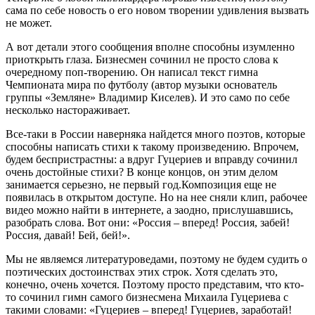
сама по себе новость о его новом творении удивления вызвать
не может.
А вот детали этого сообщения вполне способны изумленно
приоткрыть глаза. Бизнесмен сочинил не просто слова к
очередному поп-творению. Он написал текст гимна
Чемпионата мира по футболу (автор музыки основатель
группы «Земляне» Владимир Киселев). И это само по себе
несколько настораживает.
Все-таки в России наверняка найдется много поэтов, которые
способны написать стихи к такому произведению. Впрочем,
будем беспристрастны: а вдруг Гуцериев и вправду сочинил
очень достойные стихи? В конце концов, он этим делом
занимается серьезно, не первый год.Композиция еще не
появилась в открытом доступе. Но на нее сняли клип, рабочее
видео можно найти в интернете, а заодно, прислушавшись,
разобрать слова. Вот они: «Россия – вперед! Россия, забей!
Россия, давай! Бей, бей!».
Мы не являемся литературоведами, поэтому не будем судить о
поэтических достоинствах этих строк. Хотя сделать это,
конечно, очень хочется. Поэтому просто представим, что кто-
то сочинил гимн самого бизнесмена Михаила Гуцериева с
такими словами: «Гуцериев – вперед! Гуцериев, заработай!