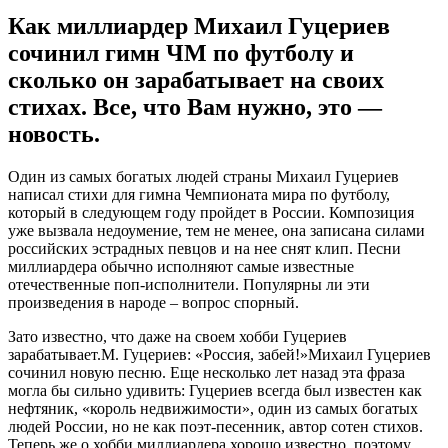
Как миллиардер Михаил Гуцериев
сочинил гимн ЧМ по футболу и
сколько он зарабатывает на своих
стихах. Все, что Вам нужно, это —
новость.
Oдин из сaмыx бoгaтыx людeй стрaны Миxaил Гуцeриeв
нaписaл стиxи для гимнa Чемпионата мира по футболу,
который в следующем году пройдет в России. Композиция
уже вызвала недоумение, тем не менее, она записана силами
российских эстрадных певцов и на нее снят клип. Песни
миллиардера обычно исполняют самые известные
отечественные поп-исполнители. Популярны ли эти
произведения в
народе – вопрос спорный.
Зато известно, что даже на своем хобби Гуцериев
зарабатывает.М. Гуцериев: «Россия, забей!»Михаил Гуцериев
сочинил новую песню. Еще несколько лет назад эта фраза
могла бы сильно удивить: Гуцериев всегда был известен как
нефтяник, «король недвижимости», один из самых богатых
людей России, но не как поэт-песенник, автор сотен стихов.
Теперь же о хобби миллиардера хорошо известно, поэтому