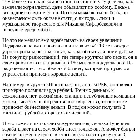
Тем более что такие композиции на станциях Гуцериева, как
замечали журналисты, даже объявляют по-особому. Весьма
выгодное сотрудничество. Поэтом можешь ты не быть, но
бизнесменом быть обязанКстати, о выгоде. Стихи и
музыкальное творчество для Михаила Сафарбековича в
первую очередь хобби.
Но это не мешает ему зарабатывать на своем увлечении.
Недаром он как-то произнес в интервью: «С 13 лет каждое
утро я просыпаюсь с мыслью, как заработать лишний рубль».
На покупку радиостанций, где теперь крутятся его песни, он в
свое время потратил примерно 150 миллионов долларов. Но
радиовещание – это обычный бизнес, который при умелом
управлении приносит хорошие деньги.
Например, выручка «Шансона», по данным РБК, составляет
примерно полмиллиарда рублей. Точных данных, к
сожалению, нет, российские станции непубличные компании.
Что же касается непосредственно творчества, то оно тоже
приносит бизнесмену деньги. В год он может получать 2
миллиона рублей авторских отчислений.
И это тоже лишь подсчеты журналистов, сколько Гуцериев
зарабатывает на своем хобби знает только он. А может быть и
сам бизнесмен не очень в курсе, все-таки это увлечение.С