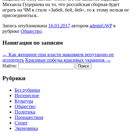
Михаила Гуцериева на то, что российская сборная будет
играть на ЧМ в стиле «Забей, бей, бей», то к этому нельзя не
присоединиться..
Запись опубликована
16.03.2017
автором
adminGWP
в
рубрике
Общество
.
Навигация по записям
←
Как женщине при власти макияжем репутацию не
испортить
Красивые победы красивых украинок
→
Найти:
Рубрики
Без рубрики
Интересное
Культура
Общество
Политика
Проишествия
Спорт
Экономика