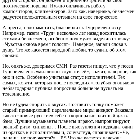
другой стороны, он должен и прилично тратить на свои
поэтические порывы. Нужно оплачивать работу
композиторов, клипмейкеров. Зато как, наверняка, бизнесмен
радуется положительным отзывам на свое творчество.
А пресса, надо заметить, благоволит к Гуцериеву-поэту.
Например, газета «Труд» несколько лет назад восхитилась
стихами бизнесмена, особенно почему-то выделив строчку:
«Чувства сквозь время голосят». Наверное, запали слова в
душу. Что же касается народной любви, то судить об этом
сложно.
Но, опять же, доверимся СМИ. Раз газеты пишут, что у песен
Гуцериева есть «миллионы слушателей», значит, наверное, так
оно и есть. Особенно учитывая статус исполнителей. Тех
самых, кстати, которых после последних «голубых огоньков»
неблагодарная публика попросила больше не пускать на
телевидение.
Но не будем спорить о вкусах. Поставить точку поможет
старый примиряющий параллельные миры анекдот. Заказали
как-то «новые русские» себе на корпоратив элитный джаз-
бэнд. Лучшие музыканты планеты играют, импровизируют,
рваный ритм, синкопы… После выступления подходит один
из братков к исполнителям и, сочувствуя, спрашивает: «Че,
пацаны, не получается?»…P.S.Что же касается надежды