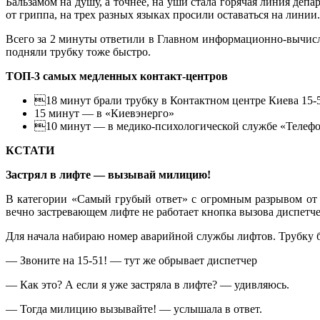
Бальзамом на душу, а точнее, на уши стала горячая линия депа
от гриппа, на трех разных языках просили оставаться на лини
Всего за 2 минуты ответили в Главном информационно-вычисли
подняли трубку тоже быстро.
ТОП-3 самых медленных контакт-центров
18 минут брали трубку в Контактном центре Киева 15-
15 минут — в «Киевэнерго»
10 минут — в медико-психологической службе «Телефо
КСТАТИ
Застрял в лифте — вызывай милицию!
В категории «Самый грубый ответ» с огромным разрывом от 
вечно застревающем лифте не работает кнопка вызова диспетче
Для начала набираю номер аварийной службы лифтов. Трубку бе
— Звоните на 15-51! — тут же обрывает диспетчер
— Как это? А если я уже застряла в лифте? — удивляюсь.
— Тогда милицию вызывайте! — услышала в ответ.