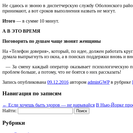
Не сдаюсь и звоню в диспетчерскую службу Оболонского райо
принимают, а вот сроков выполнения назвать не могут.
Итого
— в сумме 10 минут.
А В ЭТО ВРЕМЯ
Поговорить по душам чаще звонят женщины
На «Телефон доверия», который, по идее, должен работать круг
думала выпрыгнуть из окна, а в поисках поддержки вновь и вн
— За смену каждый оператор оказывает психологическую по
проблем больше, а потому, что не боятся о них рассказать!
Запись опубликована
09.12.2016
автором
adminGWP
в рубрике
Навигация по записям
←
Если хочешь быть здоров — не нарывайся
В Нью-Йорке про
Найти:
Рубрики