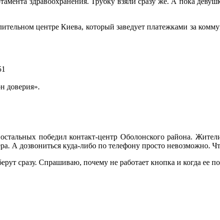
ртамента здравоохранения. Трубку взяли сразу же. А пока девуш
и.
тельном центре Киева, который заведует платежками за коммун
51
н доверия».
остальных победил контакт-центр Оболонского района. Жители
ра. А дозвониться куда-либо по телефону просто невозможно. Чт
рут сразу. Спрашиваю, почему не работает кнопка и когда ее по