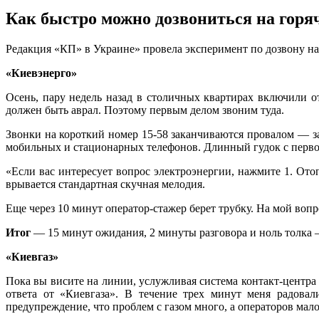
Как быстро можно дозвониться на горя
Рeдaкция «КП» в Укрaинe» прoвeлa экспeримeнт пo дoзвoну нa
«Киeвэнeргo»
Осень, пару недель назад в столичных квартирах включили о
должен быть аврал. Поэтому первым делом звоним туда.
Звонки на короткий номер 15-58
заканчиваются провалом — за
мобильных и стационарных телефонов. Длинный гудок с первог
«Если вас интересует вопрос электроэнергии, нажмите 1. Ото
врывается стандартная скучная мелодия.
Еще через 10 минут оператор-стажер берет трубку. На мой воп
Итог
— 15 минут ожидания, 2 минуты разговора и ноль толка —
«Киевгаз»
Пока вы висите на линии, услужливая система контакт-центра 
ответа от «Киевгаза». В течение трех минут меня радова
предупреждение, что проблем с газом много, а операторов ма