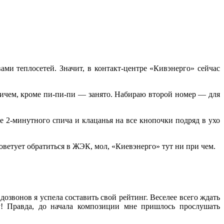
ми теплосетей. Значит, в контакт-центре «Кивэнерго» сейчас
ничем, кроме пи-пи-пи — занято. Набираю второй номер — для
е 2-минутного спича и клацанья на все кнопочки подряд в ухо
советует обратиться в ЖЭК, мол, «Киевэнерго» тут ни при чем.
озвонов я успела составить свой рейтинг. Веселее всего ждать
у! Правда, до начала композиции мне пришлось прослушать