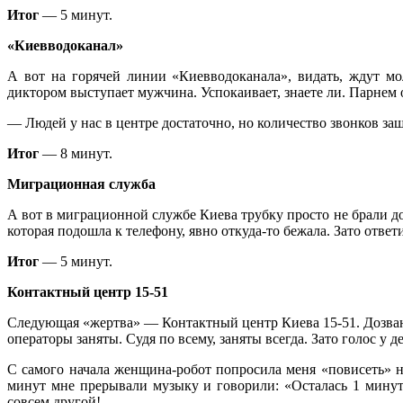
Итог
— 5 минут.
«Киевводоканал»
А вот на горячей линии «Киевводоканала», видать, ждут мо
диктором выступает мужчина. Успокаивает, знаете ли. Парнем 
— Людей у нас в центре достаточно, но количество звонков з
Итог
— 8 минут.
Миграционная служба
А вот в миграционной службе Киева трубку просто не брали до
которая подошла к телефону, явно откуда-то бежала. Зато отв
Итог
— 5 минут.
Контактный центр 15-51
Следующая «жертва» — Контактный центр Киева 15-51. Дозвани
операторы заняты. Судя по всему, заняты всегда. Зато голос 
С самого начала женщина-робот попросила меня «повисеть» н
минут мне прерывали музыку и говорили: «Осталась 1 минута»
совсем другой!