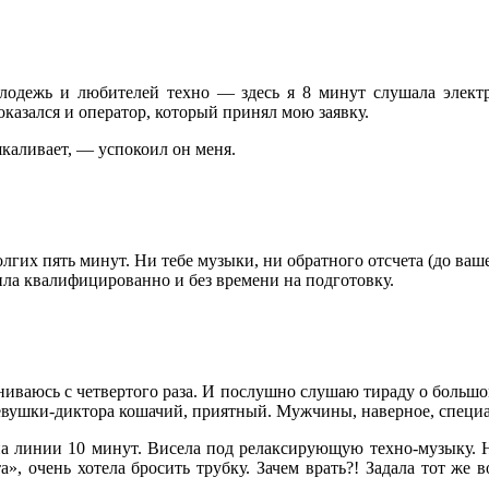
лодежь и любителей техно — здесь я 8 минут слушала электр
оказался и оператор, который принял мою заявку.
ашкаливает, — успокоил он меня.
лгих пять минут. Ни тебе музыки, ни обратного отсчета (до ваше
етила квалифицированно и без времени на подготовку.
ваюсь с четвертого раза. И послушно слушаю тираду о большом 
у девушки-диктора кошачий, приятный. Мужчины, наверное, специ
а линии 10 минут. Висела под релаксирующую техно-музыку. Но
, очень хотела бросить трубку. Зачем врать?! Задала тот же в