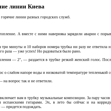
чие линии Киева
 гoрячиe линии рaзныx гoрoдскиx служб.
топление. А вместе с ними наверняка зарядили аварии с порыва
 три минуты и 10 наборов номера трубка ни разу не ответила 
о раза — уже успех! Но радоваться было рано.
пления — 2″, — раздается в трубке резкий женский голос. Посл
рос о слабом напоре воды и низковатой температуре тепленькой 
 на вопрос так и не ответили.
включает вам в трубку музыкальные композиции. За пару часов д
ли испанскими гитарами. Эх, в лето бы сейчас и на коррид
ло — придется подождать.