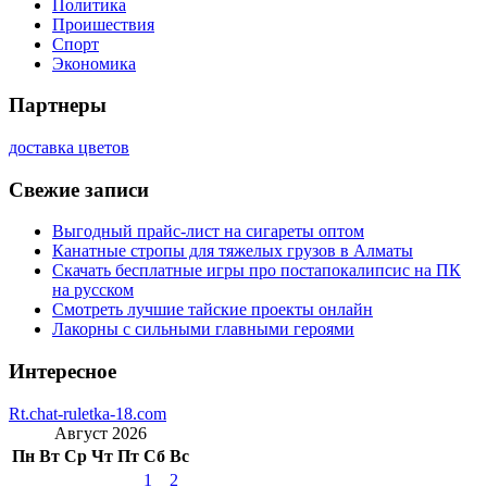
Политика
Проишествия
Спорт
Экономика
Партнеры
доставка цветов
Свежие записи
Выгодный прайс-лист на сигареты оптом
Канатные стропы для тяжелых грузов в Алматы
Скачать бесплатные игры про постапокалипсис на ПК
на русском
Смотреть лучшие тайские проекты онлайн
Лакорны с сильными главными героями
Интересное
Rt.chat-ruletka-18.com
Август 2026
Пн
Вт
Ср
Чт
Пт
Сб
Вс
1
2