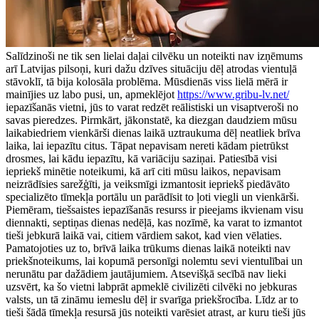
Salīdzinoši ne tik sen lielai daļai cilvēku un noteikti nav izņēmums
arī Latvijas pilsoņi, kuri dažu dzīves situāciju dēļ atrodas vientuļā
stāvoklī, tā bija kolosāla problēma. Mūsdienās viss lielā mērā ir
mainījies uz labo pusi, un, apmeklējot
https://www.gribu-lv.net/
iepazīšanās vietni, jūs to varat redzēt reālistiski un visaptveroši no
savas pieredzes. Pirmkārt, jākonstatē, ka diezgan daudziem mūsu
laikabiedriem vienkārši dienas laikā uztraukuma dēļ neatliek brīva
laika, lai iepazītu citus. Tāpat nepavisam nereti kādam pietrūkst
drosmes, lai kādu iepazītu, kā variāciju saziņai. Patiesībā visi
iepriekš minētie noteikumi, kā arī citi mūsu laikos, nepavisam
neizrādīsies sarežģīti, ja veiksmīgi izmantosit iepriekš piedāvāto
specializēto tīmekļa portālu un parādīsit to ļoti viegli un vienkārši.
Piemēram, tiešsaistes iepazīšanās resurss ir pieejams ikvienam visu
diennakti, septiņas dienas nedēļā, kas nozīmē, ka varat to izmantot
tieši jebkurā laikā vai, citiem vārdiem sakot, kad vien vēlaties.
Pamatojoties uz to, brīvā laika trūkums dienas laikā noteikti nav
priekšnoteikums, lai kopumā personīgi nolemtu sevi vientulībai un
nerunātu par dažādiem jautājumiem. Atsevišķā secībā nav lieki
uzsvērt, ka šo vietni labprāt apmeklē civilizēti cilvēki no jebkuras
valsts, un tā zināmu iemeslu dēļ ir svarīga priekšrocība. Līdz ar to
tieši šādā tīmekļa resursā jūs noteikti varēsiet atrast, ar kuru tieši jūs