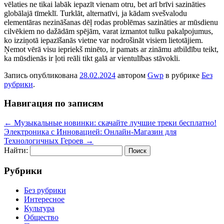
vēlaties ne tikai labāk iepazīt vienam otru, bet arī brīvi sazināties
globālajā tīmeklī. Turklāt, alternatīvi, ja kādam svešvalodu
elementāras nezināšanas dēļ rodas problēmas sazināties ar mūsdienu
cilvēkiem no dažādām spējām, varat izmantot tulku pakalpojumus,
ko izziņotā iepazīšanās vietne var nodrošināt visiem lietotājiem.
Ņemot vērā visu iepriekš minēto, ir pamats ar zināmu atbildību teikt,
ka mūsdienās ir ļoti reāli tikt galā ar vientulības stāvokli.
Запись опубликована
28.02.2024
автором
Gwp
в рубрике
Без
рубрики
.
Навигация по записям
←
Музыкальные новинки: скачайте лучшие треки бесплатно!
Электроника с Инновацией: Онлайн-Магазин для
Технологичных Героев
→
Найти:
Рубрики
Без рубрики
Интересное
Культура
Общество