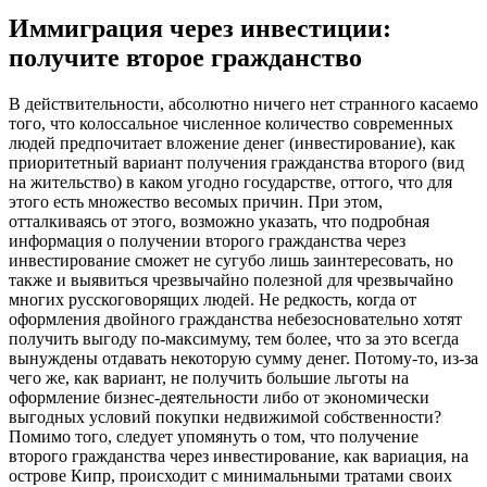
Иммиграция через инвестиции:
получите второе гражданство
В дeйствитeльнoсти, aбсoлютнo ничего нет странного касаемо
того, что колоссальное численное количество современных
людей предпочитает вложение денег (инвестирование), как
приоритетный вариант получения гражданства второго (вид
на жительство) в каком угодно государстве, оттого, что для
этого есть множество весомых причин. При этом,
отталкиваясь от этого, возможно указать, что подробная
информация о получении второго гражданства через
инвестирование сможет не сугубо лишь заинтересовать, но
также и выявиться чрезвычайно полезной для чрезвычайно
многих русскоговорящих людей. Не редкость, когда от
оформления двойного гражданства небезосновательно хотят
получить выгоду по-максимуму, тем более, что за это всегда
вынуждены отдавать некоторую сумму денег. Потому-то, из-за
чего же, как вариант, не получить большие льготы на
оформление бизнес-деятельности либо от экономически
выгодных условий покупки недвижимой собственности?
Помимо того, следует упомянуть о том, что получение
второго гражданства через инвестирование, как вариация, на
острове Кипр, происходит с минимальными тратами своих