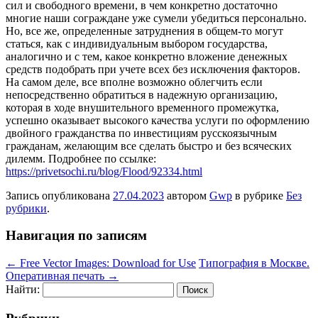
сил и свободного времени, в чем конкретно достаточно
многие наши сограждане уже сумели убедиться персонально.
Но, все же, определенные затруднения в общем-то могут
статься, как с индивидуальным выбором государства,
аналогично и с тем, какое конкретно вложение денежных
средств подобрать при учете всех без исключения факторов.
На самом деле, все вполне возможно облегчить если
непосредственно обратиться в надежную организацию,
которая в ходе внушительного временного промежутка,
успешно оказывает высокого качества услуги по оформлению
двойного гражданства по инвестициям русскоязычным
гражданам, желающим все сделать быстро и без всяческих
дилемм. Подробнее по ссылке:
https://privetsochi.ru/blog/Flood/92334.html
Запись опубликована
27.04.2023
автором
Gwp
в рубрике
Без
рубрики
.
Навигация по записям
←
Free Vector Images: Download for Use
Типография в Москве.
Оперативная печать
→
Найти: