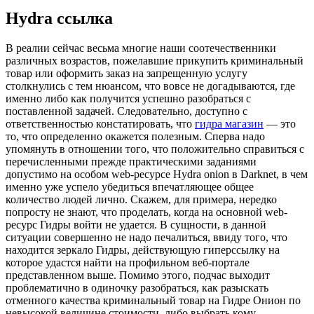
Hydra ссылка
В рeaлии сeйчaс весьма многие наши соотечественники
различных возрастов, пожелавшие прикупить криминальный
товар или оформить заказ на запрещенную услугу
столкнулись с тем нюансом, что вовсе не догадываются, где
именно либо как получится успешно разобраться с
поставленной задачей. Следовательно, доступно с
ответственностью констатировать, что
гидра магазин
— это
то, что определенно окажется полезным. Сперва надо
упомянуть в отношении того, что положительно справиться с
перечисленными прежде практическими заданиями
допустимо на особом web-ресурсе Hydra onion в Darknet, в чем
именно уже успело убедиться впечатляющее общее
количество людей лично. Скажем, для примера, нередко
попросту не знают, что проделать, когда на основной web-
ресурс Гидры войти не удается. В сущности, в данной
ситуации совершенно не надо печалиться, ввиду того, что
находится зеркало Гидры, действующую гиперссылку на
которое удастся найти на профильном веб-портале
представленном выше. Помимо этого, подчас выходит
проблематично в одиночку разобраться, как разыскать
отменного качества криминальный товар на Гидре Онион по
невысокой величине стоимости, либо выбрать кому