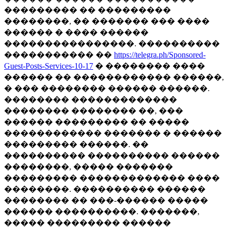
��������� �� ���������
��������, �� ������� ��� ����
������ � ���� ������
����������������. ����������
����������� ��
https://telegra.ph/Sponsored-
Guest-Posts-Services-10-17
� �������� ����
������ �� ������������ ������,
� ��� �������� ������ ������.
�������� �������������
�������� �������� ��, ���
������ ��������� �� �����
������������ ������� � ������
��������� ������. ��
���������� ���������� ������
��������, ����� �������
��������� ������������� ����
��������. ���������� ������
�������� �� ���-������ �����
������ ����������. �������,
����� ��������� ������