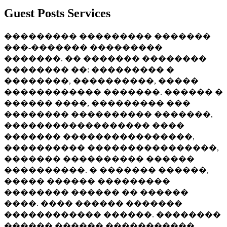
Guest Posts Services
��������� ��������� �������
���-������� ���������
�������. �� ������� ��������
�������� ��: ��������� �
��������, ����������, �����
������������ �������. ������ �
������ ����, ��������� ���
�������� ���������� �������,
������������������ ����
������� ����������������,
���������� ����������������,
������� ���������� ������
����������. � ������� ������,
����� ������ ���������
�������� ������ �� ������
����. ���� ������ �������
������������ ������. ��������
������ ������ �����������