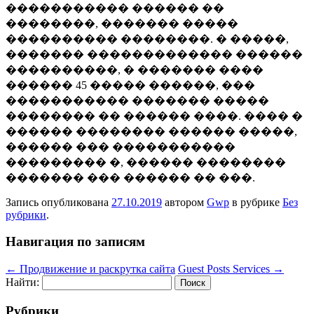
����������� ������ ��
��������, ������� �����
���������� ��������. � �����,
������� ������������� ������
����������, � ������� ����
������ 45 ����� ������, ���
����������� ������� �����
�������� �� ������ ����. ���� �
������ �������� ������ �����,
������ ��� �����������
��������� �, ������ ��������
������� ��� ������ �� ���.
Запись опубликована
27.10.2019
автором
Gwp
в рубрике
Без
рубрики
.
Навигация по записям
←
Продвижение и раскрутка сайта
Guest Posts Services
→
Найти:
Рубрики